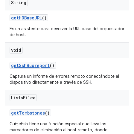
String
get
HOBase
URL
()
Es un asistente para devolver la URL base del orquestador
de host.
void
get
Ssh
Bugreport
()
Captura un informe de errores remoto conectándote al
dispositivo directamente a través de SSH.
List<File>
get
Tombstones
()
Cuttlefish tiene una función especial que lleva los
marcadores de eliminación al host remoto, donde