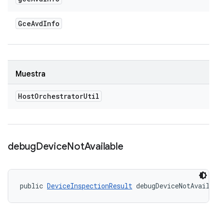
Gce
Avd
Info
Muestra
Host
Orchestrator
Util
debug
Device
Not
Available
public 
DeviceInspectionResult
 debugDeviceNotAvaila