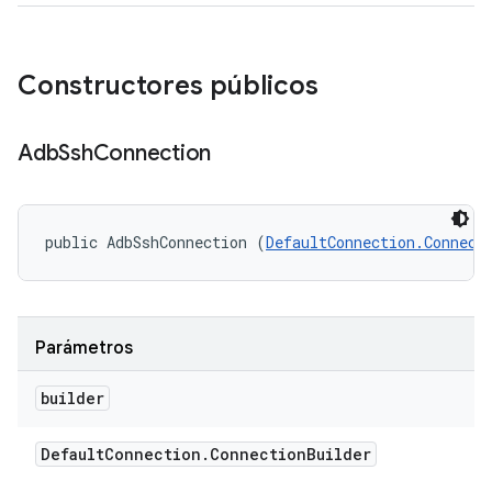
Constructores públicos
Adb
Ssh
Connection
public AdbSshConnection (
DefaultConnection.Connect
Parámetros
builder
Default
Connection
.
Connection
Builder