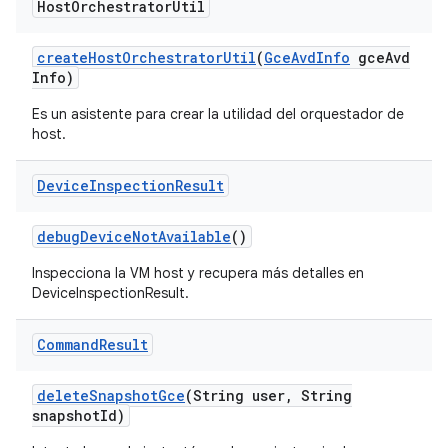
Host
Orchestrator
Util
create
Host
Orchestrator
Util
(
Gce
Avd
Info
gce
Avd
Info)
Es un asistente para crear la utilidad del orquestador de
host.
Device
Inspection
Result
debug
Device
Not
Available
()
Inspecciona la VM host y recupera más detalles en
DeviceInspectionResult.
Command
Result
delete
Snapshot
Gce
(String user
,
String
snapshot
Id)