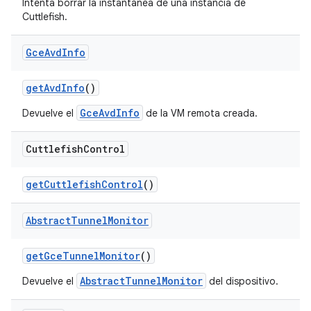
Intenta borrar la instantánea de una instancia de
Cuttlefish.
Gce
Avd
Info
get
Avd
Info
()
GceAvdInfo
Devuelve el
de la VM remota creada.
Cuttlefish
Control
get
Cuttlefish
Control
()
Abstract
Tunnel
Monitor
get
Gce
Tunnel
Monitor
()
AbstractTunnelMonitor
Devuelve el
del dispositivo.