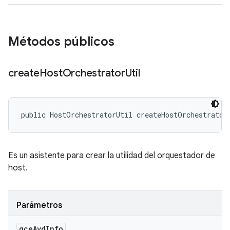
Métodos públicos
create
Host
Orchestrator
Util
public HostOrchestratorUtil createHostOrchestrator
Es un asistente para crear la utilidad del orquestador de
host.
Parámetros
gce
Avd
Info