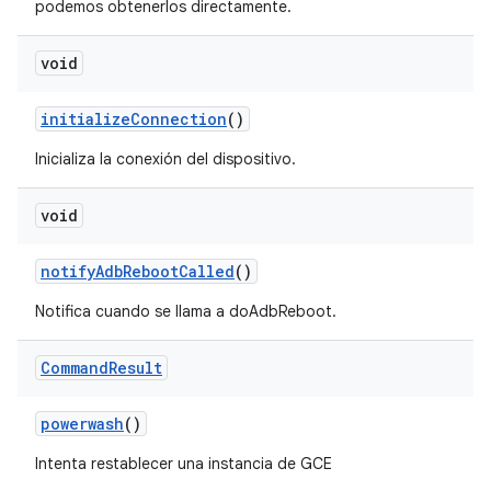
podemos obtenerlos directamente.
void
initialize
Connection
()
Inicializa la conexión del dispositivo.
void
notify
Adb
Reboot
Called
()
Notifica cuando se llama a doAdbReboot.
Command
Result
powerwash
()
Intenta restablecer una instancia de GCE