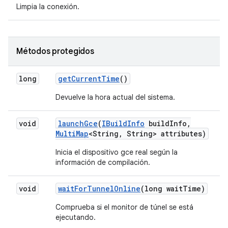
Limpia la conexión.
Métodos protegidos
long
get
Current
Time
()
Devuelve la hora actual del sistema.
void
launch
Gce
(
IBuild
Info
build
Info
,
Multi
Map
<String
,
String> attributes)
Inicia el dispositivo gce real según la
información de compilación.
void
wait
For
Tunnel
Online
(long wait
Time)
Comprueba si el monitor de túnel se está
ejecutando.