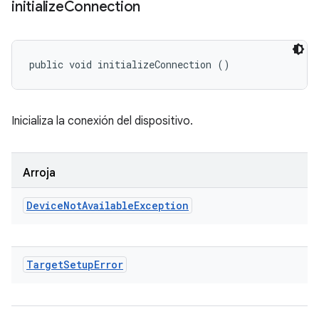
initialize
Connection
public void initializeConnection ()
Inicializa la conexión del dispositivo.
Arroja
Device
Not
Available
Exception
Target
Setup
Error