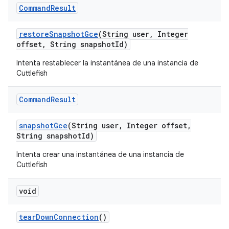
Command
Result
restore
Snapshot
Gce
(String user
,
Integer
offset
,
String snapshot
Id)
Intenta restablecer la instantánea de una instancia de
Cuttlefish
Command
Result
snapshot
Gce
(String user
,
Integer offset
,
String snapshot
Id)
Intenta crear una instantánea de una instancia de
Cuttlefish
void
tear
Down
Connection
()