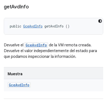
get
Avd
Info
public 
GceAvdInfo
 getAvdInfo ()
Devuelve el
GceAvdInfo
de la VM remota creada.
Devuelve el valor independientemente del estado para
que podamos inspeccionar la información.
Muestra
Gce
Avd
Info