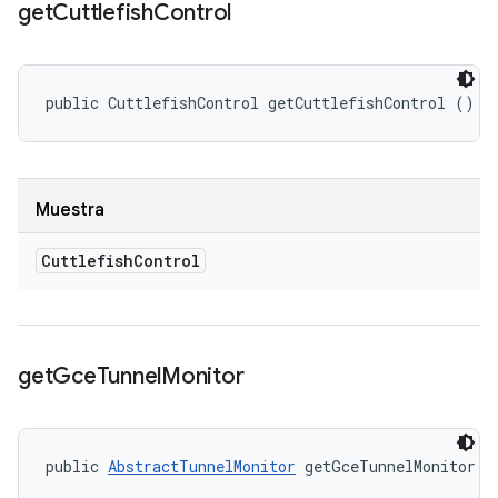
get
Cuttlefish
Control
public CuttlefishControl getCuttlefishControl ()
Muestra
Cuttlefish
Control
get
Gce
Tunnel
Monitor
public 
AbstractTunnelMonitor
 getGceTunnelMonitor (