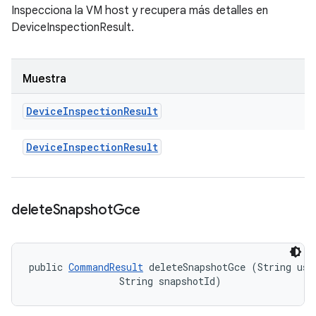
Inspecciona la VM host y recupera más detalles en
DeviceInspectionResult.
Muestra
Device
Inspection
Result
Device
Inspection
Result
delete
Snapshot
Gce
public 
CommandResult
 deleteSnapshotGce (String user
                String snapshotId)