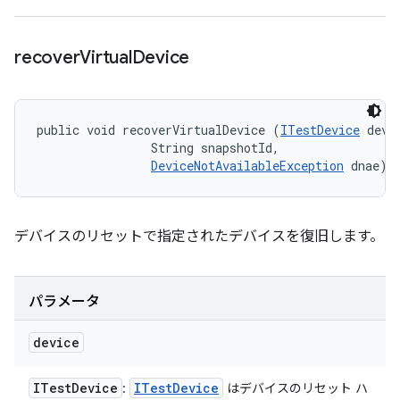
recover
Virtual
Device
public void recoverVirtualDevice (
ITestDevice
 devic
                String snapshotId, 

DeviceNotAvailableException
 dnae)
デバイスのリセットで指定されたデバイスを復旧します。
パラメータ
device
ITest
Device
ITest
Device
:
はデバイスのリセット ハ