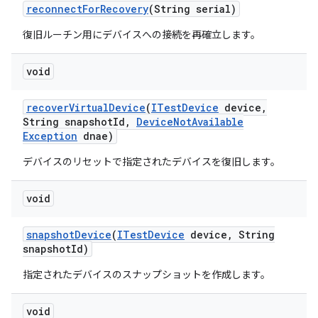
reconnect
For
Recovery
(String serial)
復旧ルーチン用にデバイスへの接続を再確立します。
void
recover
Virtual
Device
(
ITest
Device
device
,
String snapshot
Id
,
Device
Not
Available
Exception
dnae)
デバイスのリセットで指定されたデバイスを復旧します。
void
snapshot
Device
(
ITest
Device
device
,
String
snapshot
Id)
指定されたデバイスのスナップショットを作成します。
void