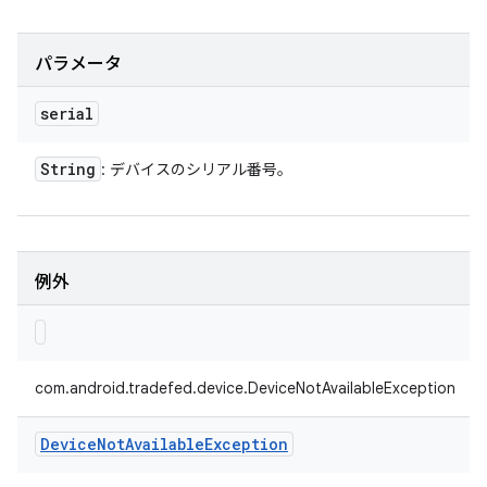
パラメータ
serial
String
: デバイスのシリアル番号。
例外
com.android.tradefed.device.DeviceNotAvailableException
Device
Not
Available
Exception