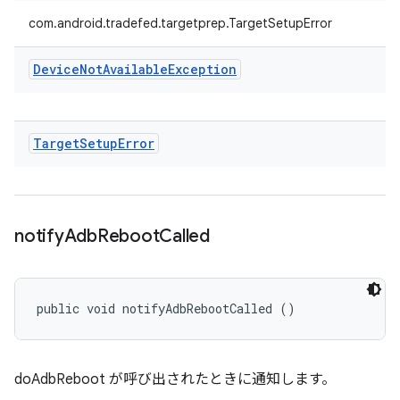
com.android.tradefed.targetprep.TargetSetupError
Device
Not
Available
Exception
Target
Setup
Error
notify
Adb
Reboot
Called
public void notifyAdbRebootCalled ()
doAdbReboot が呼び出されたときに通知します。