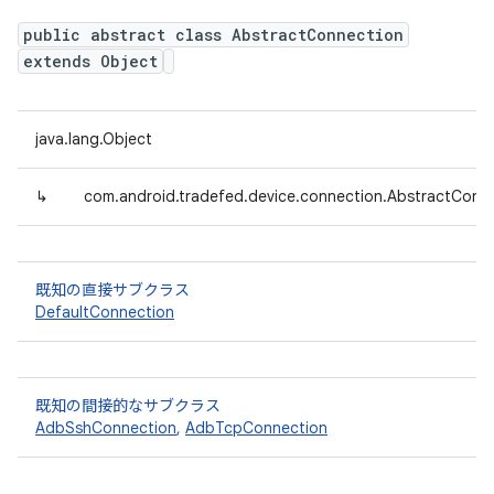
public abstract class AbstractConnection
extends Object
java.lang.Object
↳
com.android.tradefed.device.connection.AbstractConn
既知の直接サブクラス
DefaultConnection
既知の間接的なサブクラス
AdbSshConnection
,
AdbTcpConnection