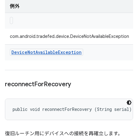
例外
com.android.tradefed.device.DeviceNotAvailableException
Device
Not
Available
Exception
reconnect
For
Recovery
public void reconnectForRecovery (String serial)
復旧ルーチン用にデバイスへの接続を再確立します。