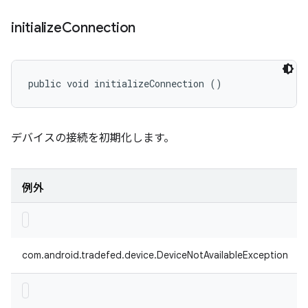
initialize
Connection
public void initializeConnection ()
デバイスの接続を初期化します。
例外
com.android.tradefed.device.DeviceNotAvailableException