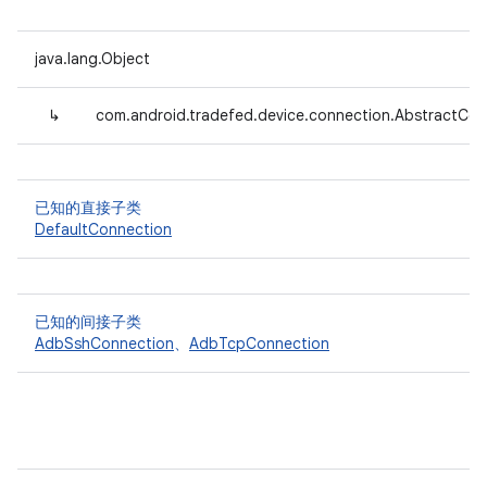
java.lang.Object
↳
com.android.tradefed.device.connection.AbstractCon
已知的直接子类
DefaultConnection
已知的间接子类
AdbSshConnection
、
AdbTcpConnection