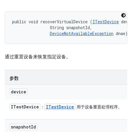
public void recoverVirtualDevice (
ITestDevice
 devic
                String snapshotId, 

DeviceNotAvailableException
 dnae)
通过重置设备来恢复指定设备。
参数
device
ITest
Device
ITest
Device
：
用于设备重置处理程序。
snapshot
Id