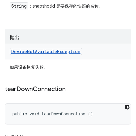
String
：snapshotId 是要保存的快照的名称。
抛出
Device
Not
Available
Exception
如果设备恢复失败。
tear
Down
Connection
public void tearDownConnection ()