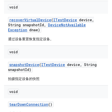
void
recover
Virtual
Device
(
ITest
Device
device
,
String snapshot
Id
,
Device
Not
Available
Exception
dnae)
通过设备重置恢复指定设备。
void
snapshot
Device
(
ITest
Device
device
,
String
snapshot
Id)
拍摄指定设备的快照
void
tear
Down
Connection
()