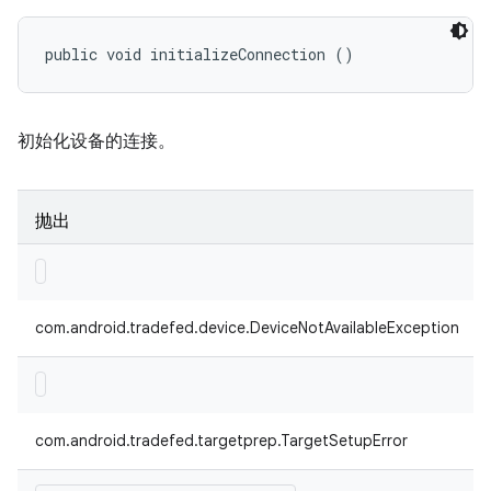
public void initializeConnection ()
初始化设备的连接。
抛出
com.android.tradefed.device.DeviceNotAvailableException
com.android.tradefed.targetprep.TargetSetupError