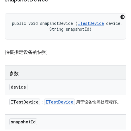
public void snapshotDevice (
ITestDevice
 device, 

                String snapshotId)
拍摄指定设备的快照
参数
device
ITest
Device
ITest
Device
：
用于设备快照处理程序。
snapshot
Id