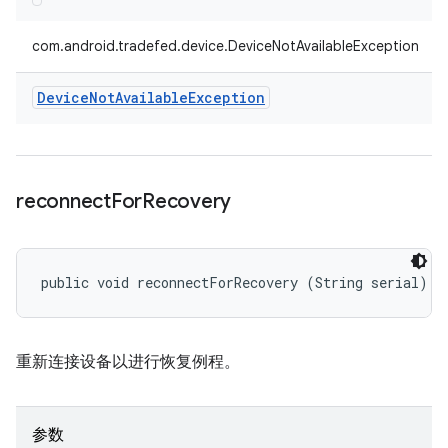
com.android.tradefed.device.DeviceNotAvailableException
Device
Not
Available
Exception
reconnect
For
Recovery
public void reconnectForRecovery (String serial)
重新连接设备以进行恢复例程。
参数