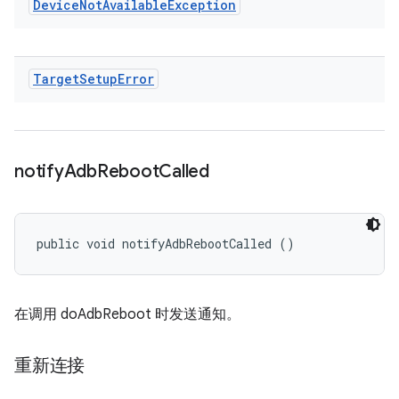
Device
Not
Available
Exception
Target
Setup
Error
notify
Adb
Reboot
Called
public void notifyAdbRebootCalled ()
在调用 doAdbReboot 时发送通知。
重新连接