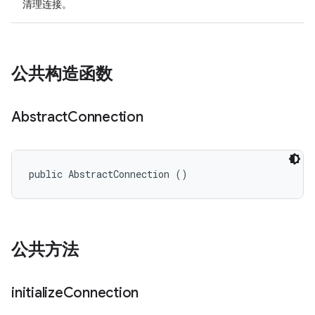
清理连接。
公共构造函数
Abstract
Connection
public AbstractConnection ()
公共方法
initialize
Connection