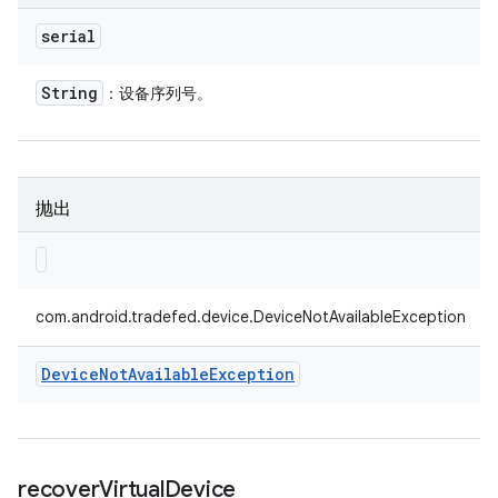
serial
String
：设备序列号。
抛出
com.android.tradefed.device.DeviceNotAvailableException
Device
Not
Available
Exception
recover
Virtual
Device