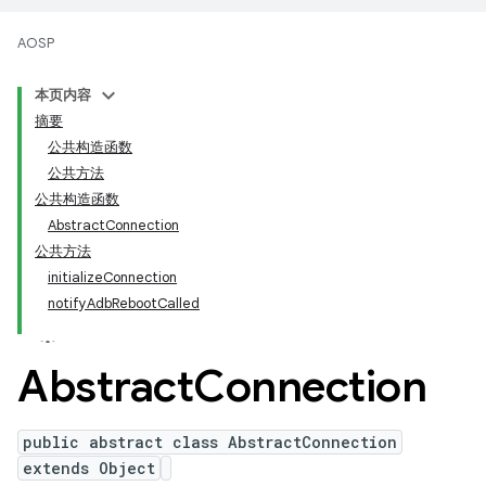
AOSP
本页内容
摘要
公共构造函数
公共方法
公共构造函数
AbstractConnection
公共方法
initializeConnection
notifyAdbRebootCalled
Abstract
Connection
public abstract class AbstractConnection
extends Object