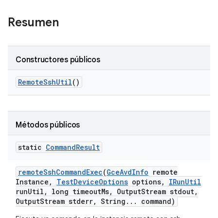
Resumen
Constructores públicos
Remote
Ssh
Util
()
Métodos públicos
static
Command
Result
remote
Ssh
Command
Exec
(
Gce
Avd
Info
remote
Instance
,
Test
Device
Options
options
,
IRun
Util
run
Util
,
long timeout
Ms
,
Output
Stream stdout
,
Output
Stream stderr
,
String
.
.
.
command)