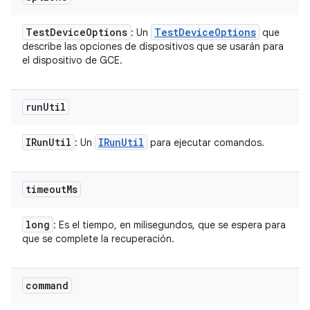
Test
Device
Options
Test
Device
Options
: Un
que
describe las opciones de dispositivos que se usarán para
el dispositivo de GCE.
run
Util
IRun
Util
IRun
Util
: Un
para ejecutar comandos.
timeout
Ms
long
: Es el tiempo, en milisegundos, que se espera para
que se complete la recuperación.
command