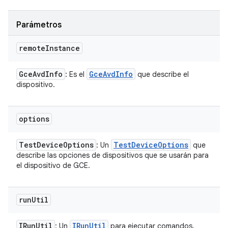
Parámetros
remote
Instance
Gce
Avd
Info
Gce
Avd
Info
: Es el
que describe el
dispositivo.
options
Test
Device
Options
Test
Device
Options
: Un
que
describe las opciones de dispositivos que se usarán para
el dispositivo de GCE.
run
Util
IRun
Util
IRun
Util
: Un
para ejecutar comandos.