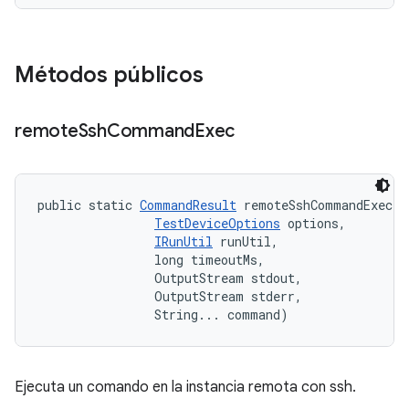
Métodos públicos
remote
Ssh
Command
Exec
public static 
CommandResult
 remoteSshCommandExec (
TestDeviceOptions
 options, 

IRunUtil
 runUtil, 

                long timeoutMs, 

                OutputStream stdout, 

                OutputStream stderr, 

                String... command)
Ejecuta un comando en la instancia remota con ssh.