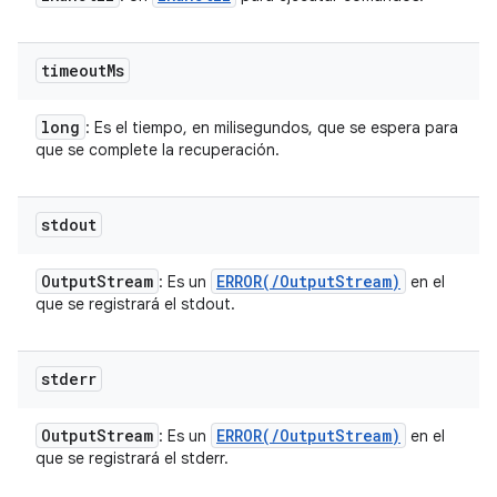
timeout
Ms
long
: Es el tiempo, en milisegundos, que se espera para
que se complete la recuperación.
stdout
Output
Stream
ERROR(
/
Output
Stream)
: Es un
en el
que se registrará el stdout.
stderr
Output
Stream
ERROR(
/
Output
Stream)
: Es un
en el
que se registrará el stderr.