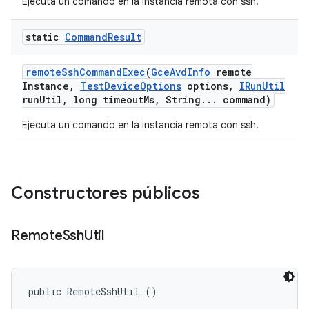
Ejecuta un comando en la instancia remota con ssh.
static
Command
Result
remote
Ssh
Command
Exec
(
Gce
Avd
Info
remote
Instance
,
Test
Device
Options
options
,
IRun
Util
run
Util
,
long timeout
Ms
,
String
.
.
.
command)
Ejecuta un comando en la instancia remota con ssh.
Constructores públicos
Remote
Ssh
Util
public RemoteSshUtil ()