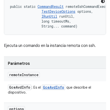
public static 
CommandResult
 remoteSshCommandExec (
TestDeviceOptions
 options, 

IRunUtil
 runUtil, 

                long timeoutMs, 

                String... command)
Ejecuta un comando en la instancia remota con ssh.
Parámetros
remote
Instance
Gce
Avd
Info
Gce
Avd
Info
: Es el
que describe el
dispositivo.
options