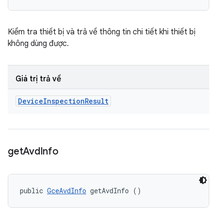
Kiểm tra thiết bị và trả về thông tin chi tiết khi thiết bị
không dùng được.
Giá trị trả về
Device
Inspection
Result
get
Avd
Info
public 
GceAvdInfo
 getAvdInfo ()