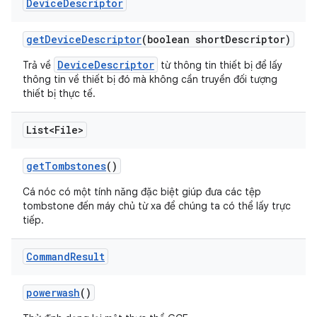
Device
Descriptor
get
Device
Descriptor
(boolean short
Descriptor)
DeviceDescriptor
Trả về
từ thông tin thiết bị để lấy
thông tin về thiết bị đó mà không cần truyền đối tượng
thiết bị thực tế.
List<File>
get
Tombstones
()
Cá nóc có một tính năng đặc biệt giúp đưa các tệp
tombstone đến máy chủ từ xa để chúng ta có thể lấy trực
tiếp.
Command
Result
powerwash
()