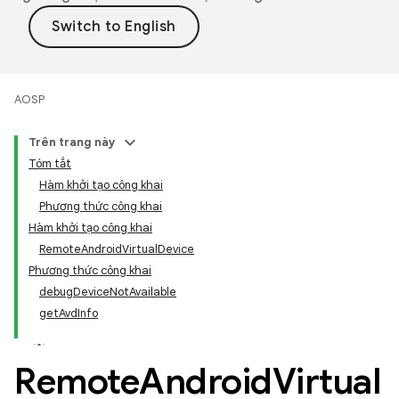
AOSP
Trên trang này
Tóm tắt
Hàm khởi tạo công khai
Phương thức công khai
Hàm khởi tạo công khai
RemoteAndroidVirtualDevice
Phương thức công khai
debugDeviceNotAvailable
getAvdInfo
Remote
Android
Virtual