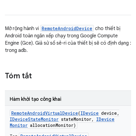
Mở rộng hành vi
RemoteAndroidDevice
cho thiết bị
Android toàn ngăn xếp chạy trong Google Compute
Engine (Gce). Giả sử số sê-ri của thiết bị sẽ có định dạng
:
trong adb.
Tóm tắt
Hàm khởi tạo công khai
Remote
Android
Virtual
Device
(
IDevice
device
,
IDevice
State
Monitor
state
Monitor
,
IDevice
Monitor
allocation
Monitor)