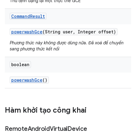
Thử định dạng lại một thực thể GCE
Command
Result
powerwash
Gce
(String user
,
Integer offset)
Phương thức này không được dùng nữa. Đã xoá để chuyển
sang phương thức kết nối
boolean
powerwash
Gce
()
Hàm khởi tạo công khai
Remote
Android
Virtual
Device