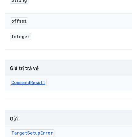
String
offset
Integer
Giá trị trả về
Command
Result
Gửi
Target
Setup
Error