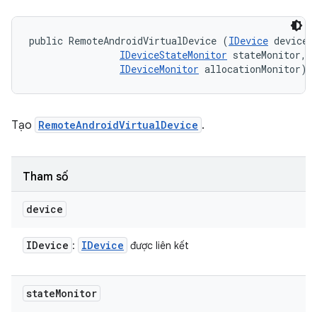
public RemoteAndroidVirtualDevice (
IDevice
 device, 
IDeviceStateMonitor
 stateMonitor, 

IDeviceMonitor
 allocationMonitor)
Tạo
RemoteAndroidVirtualDevice
.
Tham số
device
IDevice
IDevice
:
được liên kết
state
Monitor