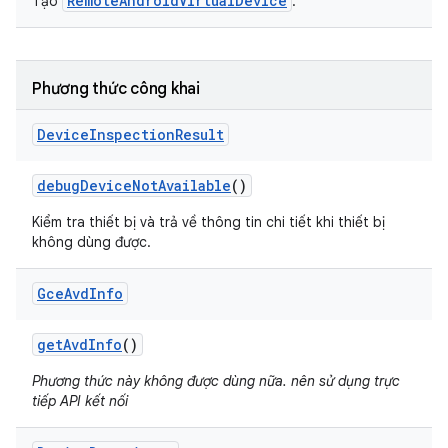
RemoteAndroidVirtualDevice
Tạo
.
Phương thức công khai
Device
Inspection
Result
debug
Device
Not
Available
()
Kiểm tra thiết bị và trả về thông tin chi tiết khi thiết bị
không dùng được.
Gce
Avd
Info
get
Avd
Info
()
Phương thức này không được dùng nữa. nên sử dụng trực
tiếp API kết nối