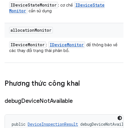
IDevice
State
Monitor
IDevice
State
: cơ chế
Monitor
cần sử dụng
allocation
Monitor
IDevice
Monitor
IDevice
Monitor
:
để thông báo về
các thay đổi trạng thái phân bổ.
Phương thức công khai
debug
Device
Not
Available
public 
DeviceInspectionResult
 debugDeviceNotAvaila