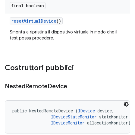
final boolean
reset
Virtual
Device
()
Smonta e ripristina il dispositivo virtuale in modo che il
test possa procedere.
Costruttori pubblici
Nested
Remote
Device
public NestedRemoteDevice (
IDevice
 device, 

IDeviceStateMonitor
 stateMonitor, 

IDeviceMonitor
 allocationMonitor)