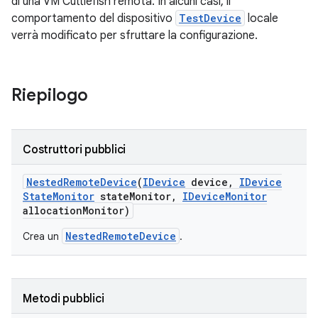
di una VM Cuttlefish remota. In alcuni casi, il
comportamento del dispositivo
TestDevice
locale
verrà modificato per sfruttare la configurazione.
Riepilogo
Costruttori pubblici
Nested
Remote
Device
(
IDevice
device
,
IDevice
State
Monitor
state
Monitor
,
IDevice
Monitor
allocation
Monitor)
NestedRemoteDevice
Crea un
.
Metodi pubblici