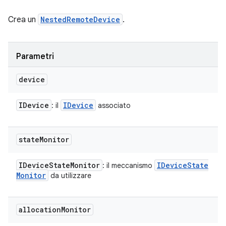
Crea un
NestedRemoteDevice
.
Parametri
device
IDevice
IDevice
: il
associato
state
Monitor
IDevice
State
Monitor
IDevice
State
: il meccanismo
Monitor
da utilizzare
allocation
Monitor