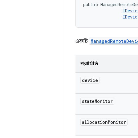
public ManagedRemoteDe
IDevic
IDevic
একটি
ManagedRemoteDevi
পরামিতি
device
state
Monitor
allocation
Monitor