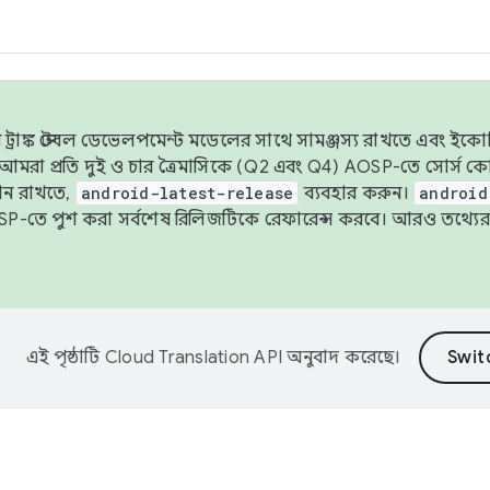
াঙ্ক স্টেবল ডেভেলপমেন্ট মডেলের সাথে সামঞ্জস্য রাখতে এবং ইকোসিস্ট
ে, আমরা প্রতি দুই ও চার ত্রৈমাসিকে (Q2 এবং Q4) AOSP-তে সোর্স
ান রাখতে,
android-latest-release
ব্যবহার করুন।
android
বদা AOSP-তে পুশ করা সর্বশেষ রিলিজটিকে রেফারেন্স করবে। আরও তথ্যের
এই পৃষ্ঠাটি
Cloud Translation API
অনুবাদ করেছে।