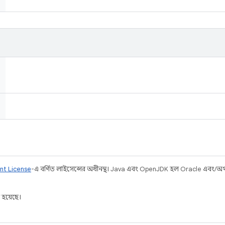
nt License
-এ বর্ণিত লাইসেন্সের অধীনস্থ। Java এবং OpenJDK হল Oracle এবং/অথবা 
 হয়েছে।