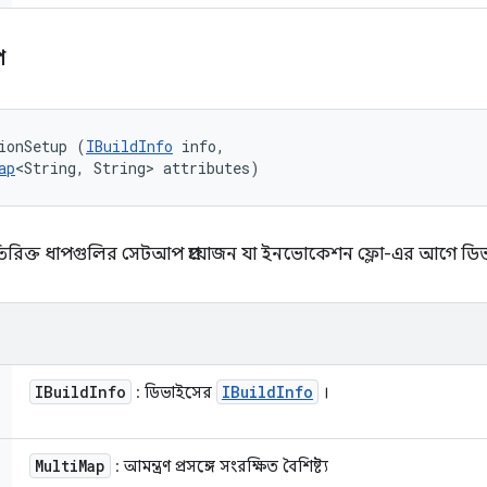
প
ionSetup (
IBuildInfo
 info, 

ap
<String, String> attributes)
 অতিরিক্ত ধাপগুলির সেটআপ প্রয়োজন যা ইনভোকেশন ফ্লো-এর আগে ডি
IBuild
Info
IBuild
Info
: ডিভাইসের
।
Multi
Map
: আমন্ত্রণ প্রসঙ্গে সংরক্ষিত বৈশিষ্ট্য