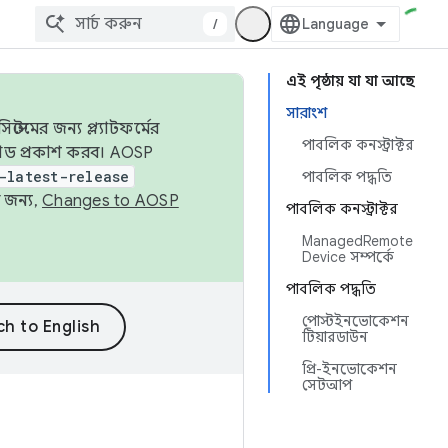
/
এই পৃষ্ঠায় যা যা আছে
সারাংশ
েমের জন্য প্ল্যাটফর্মের
পাবলিক কনস্ট্রাক্টর
 কোড প্রকাশ করব। AOSP
-latest-release
পাবলিক পদ্ধতি
 জন্য,
Changes to AOSP
পাবলিক কনস্ট্রাক্টর
ManagedRemote
Device সম্পর্কে
পাবলিক পদ্ধতি
পোস্টইনভোকেশন
টিয়ারডাউন
প্রি-ইনভোকেশন
সেটআপ