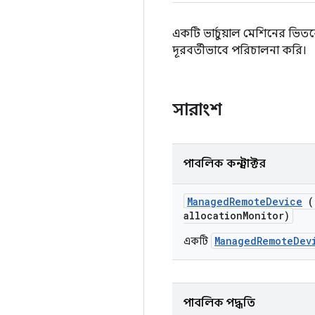
একটি ভার্চুয়াল মেশিনের ভি
দূরবর্তীভাবে পরিচালনা করি।
সারাংশ
পাবলিক কনস্ট্রাক্টর
Managed
Remote
Device
allocation
Monitor)
ManagedRemoteDev
একটি
পাবলিক পদ্ধতি