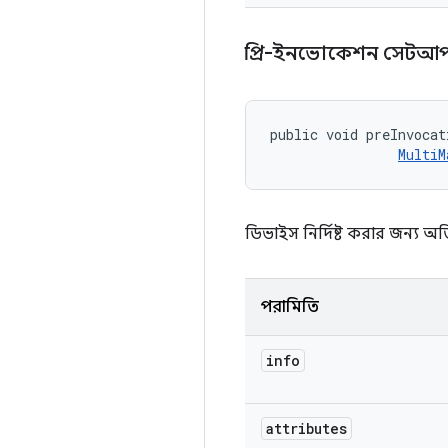
প্রি-ইনভোকেশন সেটআ
public void preInvocat
MultiM
ডিভাইস নির্দিষ্ট করার জন্য
পরামিতি
info
attributes