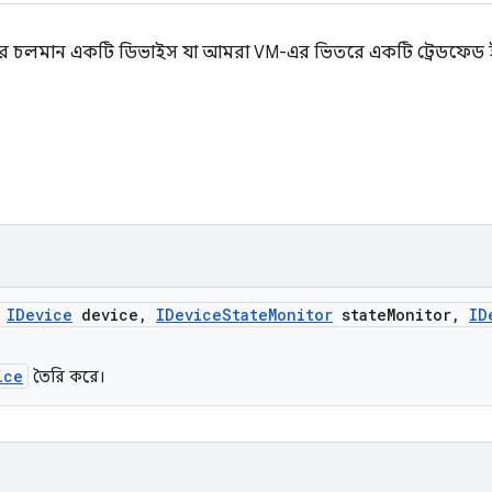
তরে চলমান একটি ডিভাইস যা আমরা VM-এর ভিতরে একটি ট্রেডফেড ইনস্
(
IDevice
device
,
IDevice
State
Monitor
state
Monitor
,
ID
ice
তৈরি করে।