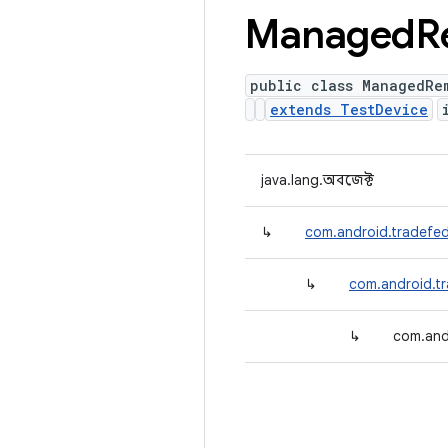
Managed
R
public class ManagedRe
extends TestDevice
java.lang.অবজেক্ট
↳
com.android.tradefed.
↳
com.android.tr
↳
com.and