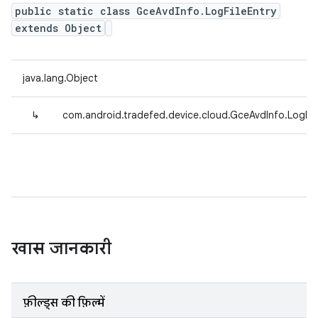
public static class GceAvdInfo.LogFileEntry
extends Object
java.lang.Object
↳
com.android.tradefed.device.cloud.GceAvdInfo.LogFil
खास जानकारी
फ़ील्ड्स की फ़िल्में