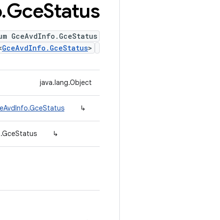
o
.
Gce
Status
um GceAvdInfo.GceStatus
<
GceAvdInfo.GceStatus
>
java.lang.Object
ceAvdInfo.GceStatus
↳
o.GceStatus
↳