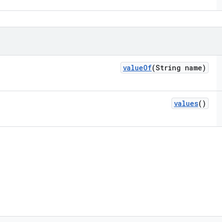
value
Of
(String name)
values
()