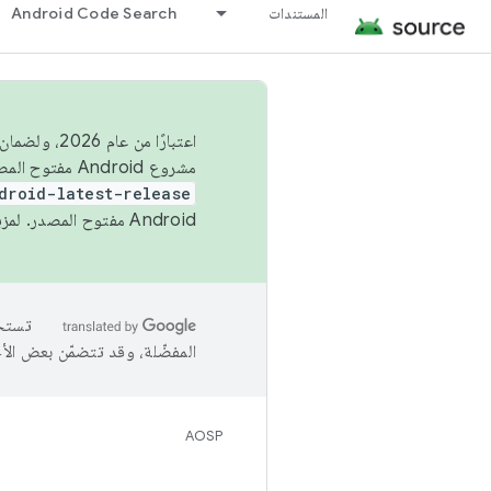
المستندات
Android Code Search
اعتبارًا من
مشروع Android مفتوح المصدر (AOSP) في الربعَين الثاني والرابع. لبناء مشروع Android مفتوح المصدر والمساهمة فيه، استخدِم
droid-latest-release
Android مفتوح المصدر. لمزيد من المعلومات، يُرجى الاطّلاع على
المفضّلة، وقد تتضمّن بعض الأ
AOSP