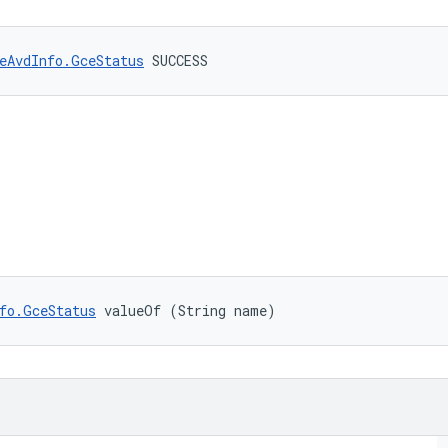
eAvdInfo.GceStatus
 SUCCESS
fo.GceStatus
 valueOf (String name)