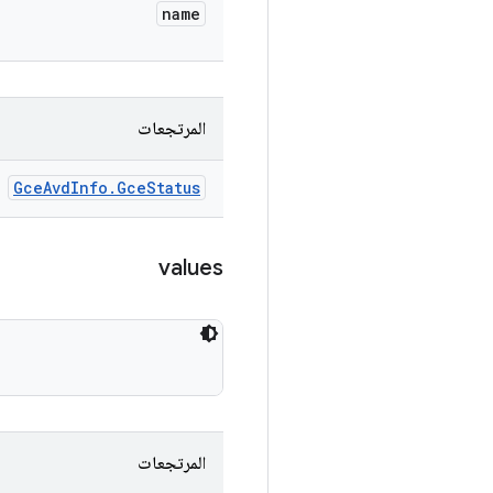
name
المرتجعات
Gce
Avd
Info
.
Gce
Status
values
المرتجعات