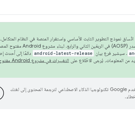
 عام 2026، ولضمان اتّساق نموذج التطوير الثابت الأساسي واستقرار المنصة في النظام المت
an
. سيشير فرع بيان
android-latest-release
دائمًا إلى أحدث إ
التغييرات في مشروع Android مفتوح المصدر
تستخدم Google تكنولوجيا الذكاء الاصطناعي لترجمة المحتوى إلى لغتك
خطاء.