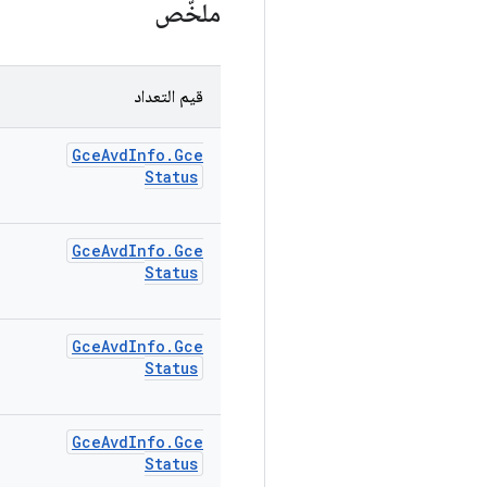
ملخّص
قيم التعداد
Gce
Avd
Info
.
Gce
Status
Gce
Avd
Info
.
Gce
Status
Gce
Avd
Info
.
Gce
Status
Gce
Avd
Info
.
Gce
Status