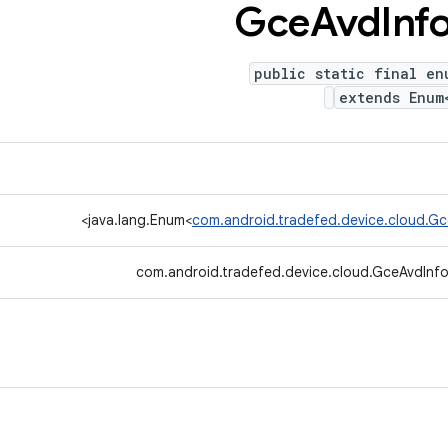
Gce
Avd
Inf
public static final en
extends Enum
>
java.lang.Enum<
com.android.tradefed.device.cloud.G
com.android.tradefed.device.cloud.GceAvdInf