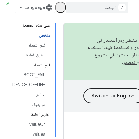
/
على هذه الصفحة
ملخّص
كامل، سننشر رمز المصدر في
قيم التعداد
صدار تم نشره في مشروع
الطرق العامة
.
قيم التعداد
BOOT_FAIL
DEVICE_OFFLINE
إخفاق
تم بنجاح
الطرق العامة
valueOf
values