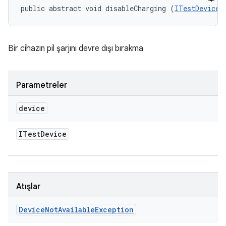
public abstract void disableCharging (
ITestDevice
 
Bir cihazın pil şarjını devre dışı bırakma
Parametreler
device
ITest
Device
Atışlar
Device
Not
Available
Exception