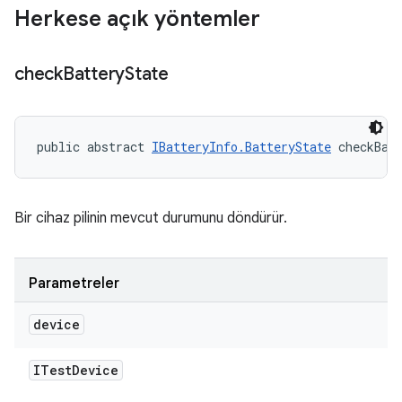
Herkese açık yöntemler
check
Battery
State
public abstract 
IBatteryInfo.BatteryState
 checkBat
Bir cihaz pilinin mevcut durumunu döndürür.
Parametreler
device
ITest
Device