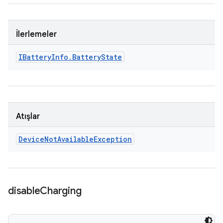
İlerlemeler
IBattery
Info
.
Battery
State
Atışlar
Device
Not
Available
Exception
disable
Charging