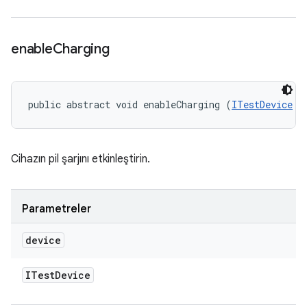
enable
Charging
public abstract void enableCharging (
ITestDevice
 d
Cihazın pil şarjını etkinleştirin.
Parametreler
device
ITest
Device