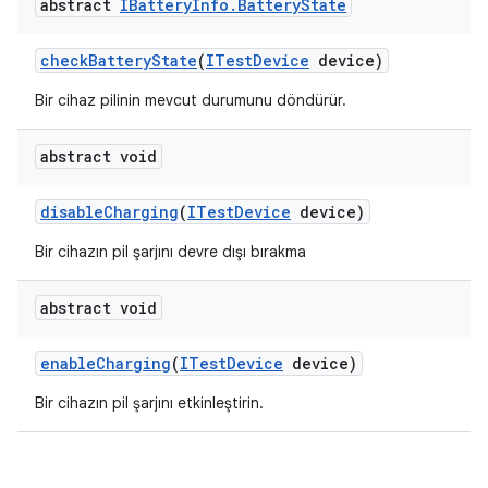
abstract
IBattery
Info
.
Battery
State
check
Battery
State
(
ITest
Device
device)
Bir cihaz pilinin mevcut durumunu döndürür.
abstract void
disable
Charging
(
ITest
Device
device)
Bir cihazın pil şarjını devre dışı bırakma
abstract void
enable
Charging
(
ITest
Device
device)
Bir cihazın pil şarjını etkinleştirin.