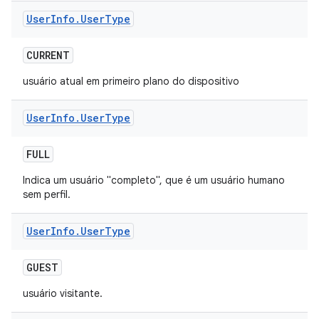
User
Info
.
User
Type
CURRENT
usuário atual em primeiro plano do dispositivo
User
Info
.
User
Type
FULL
Indica um usuário "completo", que é um usuário humano
sem perfil.
User
Info
.
User
Type
GUEST
usuário visitante.