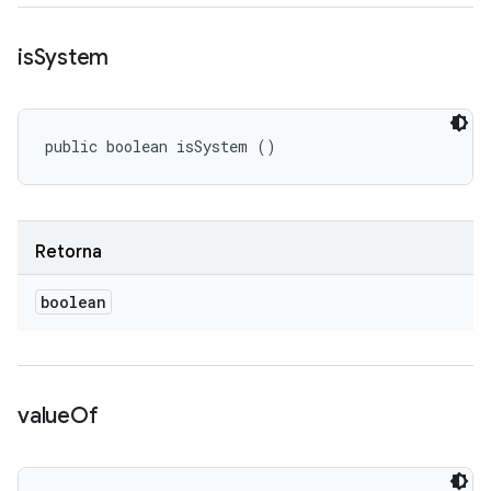
is
System
public boolean isSystem ()
Retorna
boolean
value
Of