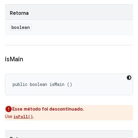
Retorna
boolean
is
Main
public boolean isMain ()
Esse método foi descontinuado.
Use
.
isFull()