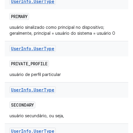
User
Info
.
User
Type
PRIMARY
usuário sinalizado como principal no dispositivo;
geralmente, principal = usuário do sistema = usuário 0
User
Info
.
User
Type
PRIVATE
_
PROFILE
usuário de perfil particular
User
Info
.
User
Type
SECONDARY
usuário secundário, ou seja,
User
Info
.
User
Type