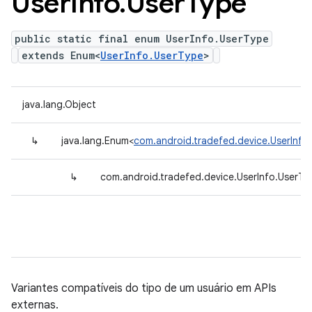
User
Info
.
User
Type
public static final enum UserInfo.UserType
extends Enum<
UserInfo.UserType
>
java.lang.Object
↳
java.lang.Enum<
com.android.tradefed.device.UserInfo
↳
com.android.tradefed.device.UserInfo.UserTy
Variantes compatíveis do tipo de um usuário em APIs
externas.