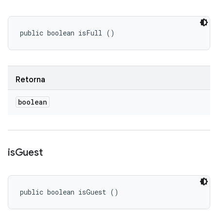
public boolean isFull ()
Retorna
boolean
is
Guest
public boolean isGuest ()