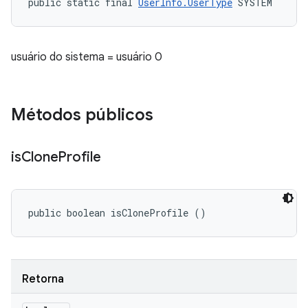
public static final 
UserInfo.UserType
 SYSTEM
usuário do sistema = usuário 0
Métodos públicos
is
Clone
Profile
public boolean isCloneProfile ()
Retorna