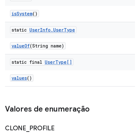
is
System
()
static
User
Info
.
User
Type
value
Of
(String name)
static final
User
Type[]
values
()
Valores de enumeração
CLONE
_
PROFILE