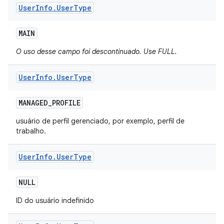
User
Info
.
User
Type
MAIN
O uso desse campo foi descontinuado. Use FULL.
User
Info
.
User
Type
MANAGED
_
PROFILE
usuário de perfil gerenciado, por exemplo, perfil de
trabalho.
User
Info
.
User
Type
NULL
ID do usuário indefinido