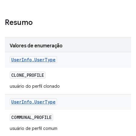
Resumo
Valores de enumeração
User
Info
.
User
Type
CLONE
_
PROFILE
usuário do perfil clonado
User
Info
.
User
Type
COMMUNAL
_
PROFILE
usuário de perfil comum