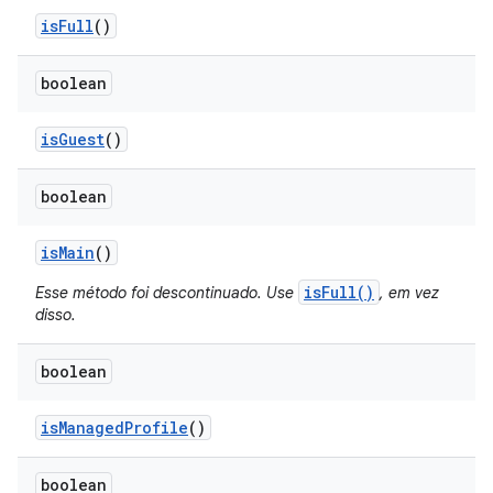
is
Full
()
boolean
is
Guest
()
boolean
is
Main
()
isFull()
Esse método foi descontinuado. Use
, em vez
disso.
boolean
is
Managed
Profile
()
boolean