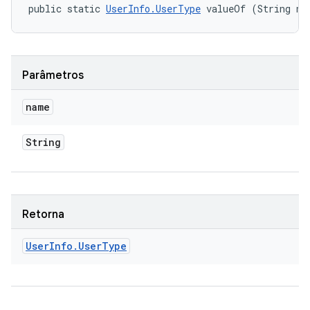
public static 
UserInfo.UserType
 valueOf (String na
Parâmetros
name
String
Retorna
User
Info
.
User
Type