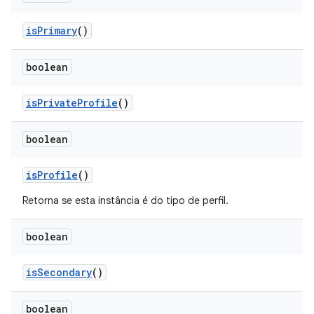
is
Primary
()
boolean
is
Private
Profile
()
boolean
is
Profile
()
Retorna se esta instância é do tipo de perfil.
boolean
is
Secondary
()
boolean