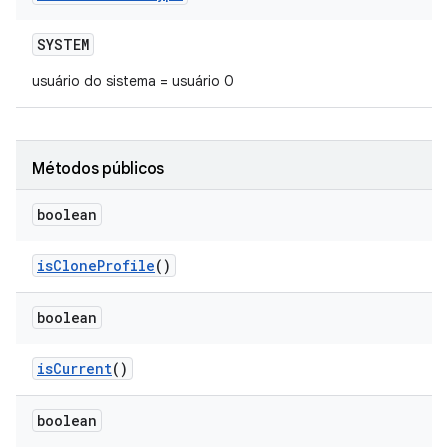
SYSTEM
usuário do sistema = usuário 0
Métodos públicos
boolean
is
Clone
Profile
()
boolean
is
Current
()
boolean