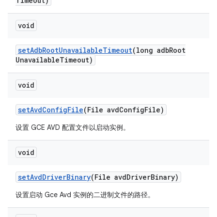
Timeout)
void
set
Adb
Root
Unavailable
Timeout
(long adb
Root
Unavailable
Timeout)
void
set
Avd
Config
File
(File avd
Config
File)
设置 GCE AVD 配置文件以启动实例。
void
set
Avd
Driver
Binary
(File avd
Driver
Binary)
设置启动 Gce Avd 实例的二进制文件的路径。