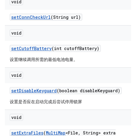
void
set
Conn
Check
Url
(String url)
void
set
Cutoff
Battery
(int cutoff
Battery)
设置继续调用所需的最低电池电量。
void
set
Disable
Keyguard
(boolean disable
Keyguard)
设置是否应在启动完成后尝试停用锁屏
void
set
Extra
Files
(
Multi
Map
<File
,
String> extra