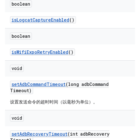
boolean
is
Logcat
Capture
Enabled
()
boolean
is
Wifi
Expo
Retry
Enabled
()
void
set
Adb
Command
Timeout
(long adb
Command
Timeout)
设置发送命令的超时时间（以毫秒为单位）。
void
set
Adb
Recovery
Timeout
(int adb
Recovery