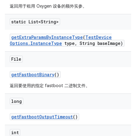
返回用于租用 Oxygen 设备的额外实参。
static List<String>
get
Extra
Params
By
Instance
Type
(
Test
Device
Options
.
Instance
Type
type
,
String base
Image)
File
get
Fastboot
Binary
()
返回要使用的指定 fastboot 二进制文件。
long
get
Fastboot
Output
Timeout
()
int