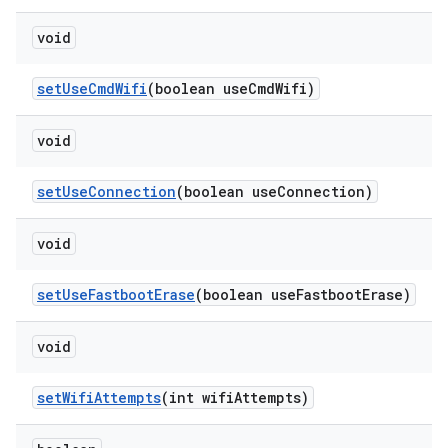
void
set
Use
Cmd
Wifi
(boolean use
Cmd
Wifi)
void
set
Use
Connection
(boolean use
Connection)
void
set
Use
Fastboot
Erase
(boolean use
Fastboot
Erase)
void
set
Wifi
Attempts
(int wifi
Attempts)