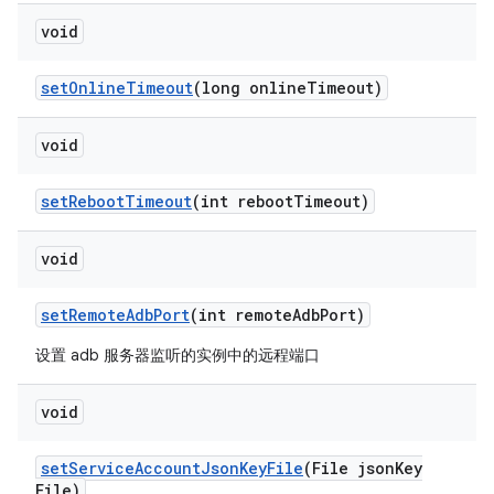
void
set
Online
Timeout
(long online
Timeout)
void
set
Reboot
Timeout
(int reboot
Timeout)
void
set
Remote
Adb
Port
(int remote
Adb
Port)
设置 adb 服务器监听的实例中的远程端口
void
set
Service
Account
Json
Key
File
(File json
Key
File)