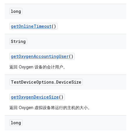
long
get
Online
Timeout
()
String
get
Oxygen
Accounting
User
()
返回 Oxygen 设备的会计用户。
Test
Device
Options
.
Device
Size
get
Oxygen
Device
Size
()
返回 Oxygen 虚拟设备将运行的主机的大小。
long