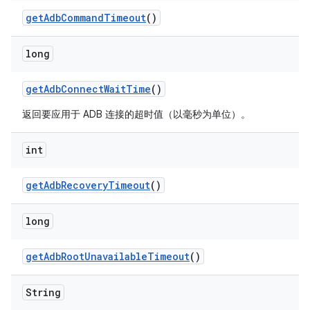
get
Adb
Command
Timeout
()
long
get
Adb
Connect
Wait
Time
()
返回要应用于 ADB 连接的超时值（以毫秒为单位）。
int
get
Adb
Recovery
Timeout
()
long
get
Adb
Root
Unavailable
Timeout
()
String