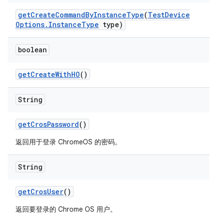
get
Create
Command
By
Instance
Type
(
Test
Device
Options
.
Instance
Type
type)
boolean
get
Create
With
HO
()
String
get
Cros
Password
()
返回用于登录 ChromeOS 的密码。
String
get
Cros
User
()
返回要登录的 Chrome OS 用户。