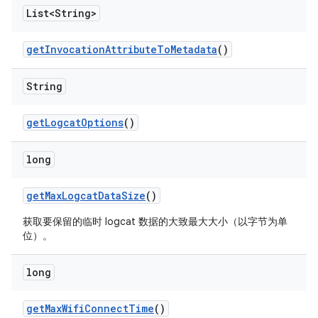
List<String>
get
Invocation
Attribute
To
Metadata
()
String
get
Logcat
Options
()
long
get
Max
Logcat
Data
Size
()
获取要保留的临时 logcat 数据的大致最大大小（以字节为单
位）。
long
get
Max
Wifi
Connect
Time
()