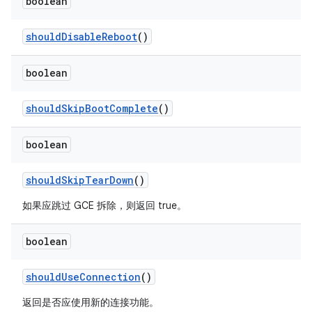
boolean
should
Disable
Reboot
()
boolean
should
Skip
Boot
Complete
()
boolean
should
Skip
Tear
Down
()
如果应跳过 GCE 拆除，则返回 true。
boolean
should
Use
Connection
()
返回是否应使用新的连接功能。