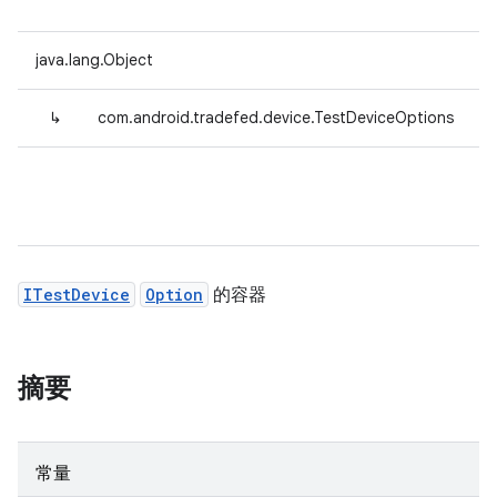
java.lang.Object
↳
com.android.tradefed.device.TestDeviceOptions
ITestDevice
Option
的容器
摘要
常量