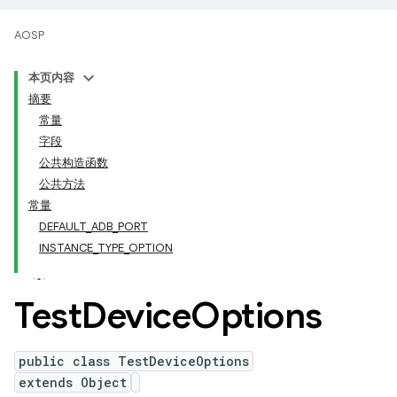
AOSP
本页内容
摘要
常量
字段
公共构造函数
公共方法
常量
DEFAULT_ADB_PORT
INSTANCE_TYPE_OPTION
Test
Device
Options
public class TestDeviceOptions
extends Object