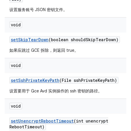
设置服务账号 JSON 密钥文件。
void
set
Skip
Tear
Down
(boolean should
Skip
Tear
Down)
如果应跳过 GCE 拆除，则返回 true。
void
set
Ssh
Private
Key
Path
(File ssh
Private
Key
Path)
设置要用于 Gce Avd 实例操作的 ssh 密钥的路径。
void
set
Unencrypt
Reboot
Timeout
(int unencrypt
Reboot
Timeout)