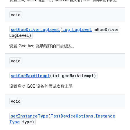
void
set
Gce
Driver
Log
Level
(
Log
.
Log
Level
m
Gce
Driver
Log
Level)
设置 Gce Avd 驱动程序的日志级别。
void
set
Gce
Max
Attempt
(int gce
Max
Attempt)
设置启动 GCE 设备的尝试次数上限
void
set
Instance
Type
(
Test
Device
Options
.
Instance
Type
type)