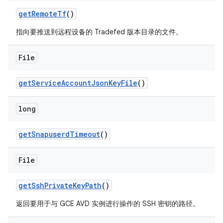
get
Remote
Tf
()
指向要推送到远程设备的 Tradefed 版本目录的文件。
File
get
Service
Account
Json
Key
File
()
long
get
Snapuserd
Timeout
()
File
get
Ssh
Private
Key
Path
()
返回要用于与 GCE AVD 实例进行操作的 SSH 密钥的路径。