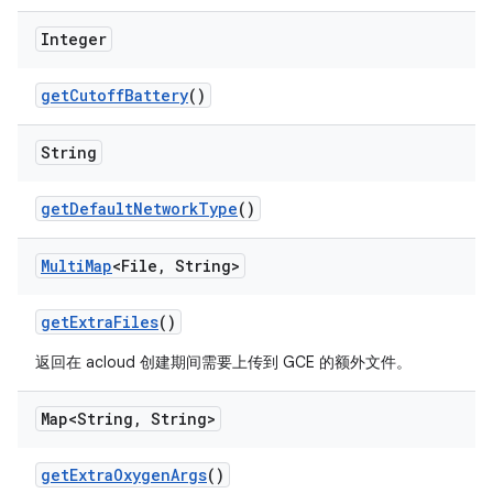
Integer
get
Cutoff
Battery
()
String
get
Default
Network
Type
()
Multi
Map
<File
,
String>
get
Extra
Files
()
返回在 acloud 创建期间需要上传到 GCE 的额外文件。
Map<String
,
String>
get
Extra
Oxygen
Args
()