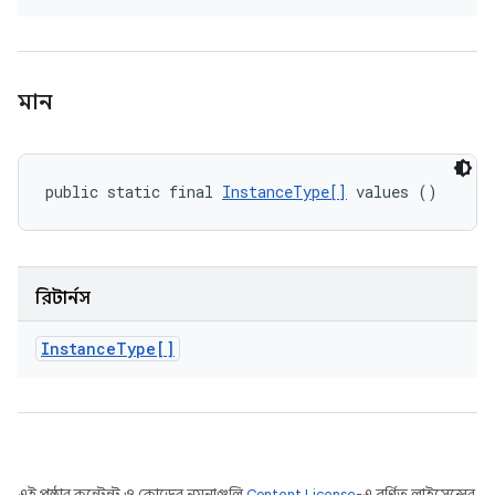
মান
public static final 
InstanceType[]
 values ()
রিটার্নস
Instance
Type[]
এই পৃষ্ঠার কন্টেন্ট ও কোডের নমুনাগুলি
Content License
-এ বর্ণিত লাইসেন্সের