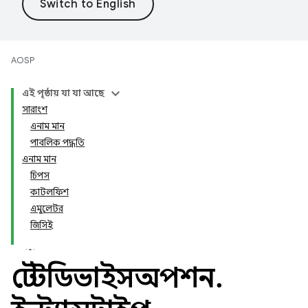
AOSP
এই পৃষ্ঠায় যা যা আছে
সারাংশ
এনাম মান
পাবলিক পদ্ধতি
এনাম মান
চিপস
কাটলফিশ
এমুলেটর
জিসিই
টেস্টডিভাইসঅপশন
.