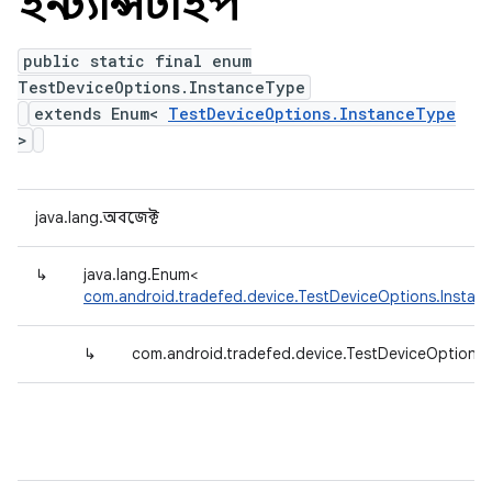
ইনস্ট্যান্সটাইপ
public static final enum
TestDeviceOptions.InstanceType
extends Enum<
TestDeviceOptions.InstanceType
>
java.lang.অবজেক্ট
↳
java.lang.Enum<
com.android.tradefed.device.TestDeviceOptions.Instan
↳
com.android.tradefed.device.TestDeviceOptions.