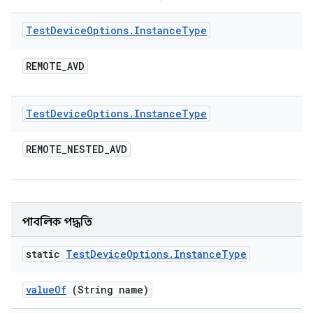
Test
Device
Options
.
Instance
Type
REMOTE
_
AVD
Test
Device
Options
.
Instance
Type
REMOTE
_
NESTED
_
AVD
পাবলিক পদ্ধতি
static
Test
Device
Options
.
Instance
Type
value
Of
(String name)