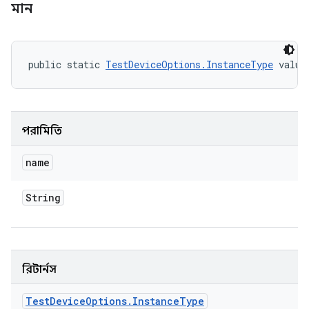
মান
public static 
TestDeviceOptions.InstanceType
 value
পরামিতি
name
String
রিটার্নস
Test
Device
Options
.
Instance
Type