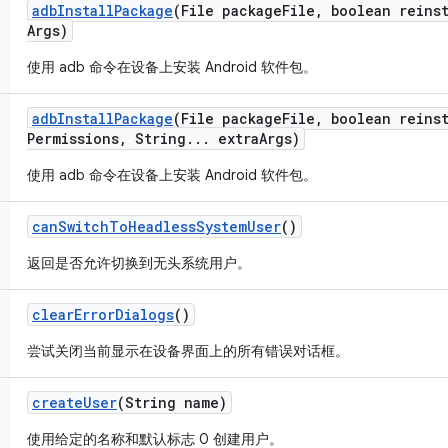
adb
Install
Package
(File package
File
,
boolean reinst
Args)
使用 adb 命令在设备上安装 Android 软件包。
adb
Install
Package
(File package
File
,
boolean reinst
Permissions
,
String
.
.
.
extra
Args)
使用 adb 命令在设备上安装 Android 软件包。
can
Switch
To
Headless
System
User
()
返回是否允许切换到无头系统用户。
clear
Error
Dialogs
()
尝试关闭当前显示在设备界面上的所有错误对话框。
create
User
(String name)
使用给定的名称和默认标志 0 创建用户。