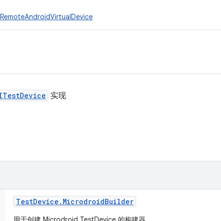
RemoteAndroidVirtualDevice
ITestDevice
实现
Test
Device
.
Microdroid
Builder
用于创建 Microdroid TestDevice 的构建器。