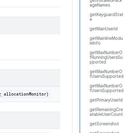
getInstalledPack
ageNames
getKeyguardStat
e
getMainUserId
getMainlineModu
leInfo
getMaxNumberO
fRunningUsersSu
pported
getMaxNumberO
fUsersSupported
getMaxNumberO
fUsersSupported
r
allocation
Monitor)
getPrimaryUserId
getRemainingCre
atableUserCount
getScreenshot