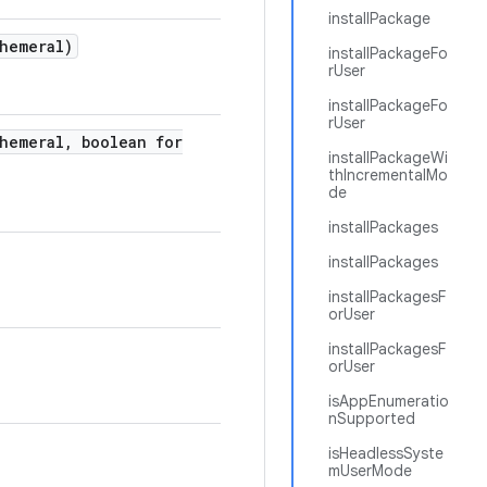
installPackage
hemeral)
installPackageFo
rUser
installPackageFo
rUser
hemeral
,
boolean for
installPackageWi
thIncrementalMo
de
installPackages
installPackages
installPackagesF
orUser
installPackagesF
orUser
isAppEnumeratio
nSupported
isHeadlessSyste
mUserMode