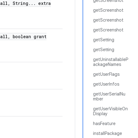
getScreenshot
all
,
String
.
.
.
extra
getScreenshot
getScreenshot
getScreenshot
all
,
boolean grant
getSetting
getSetting
getUninstallableP
ackageNames
getUserFlags
getUserInfos
getUserSerialNu
mber
getUserVisibleOn
Display
hasFeature
installPackage