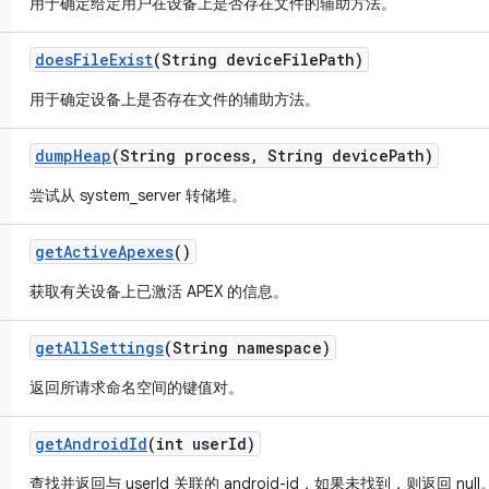
用于确定给定用户在设备上是否存在文件的辅助方法。
does
File
Exist
(String device
File
Path)
用于确定设备上是否存在文件的辅助方法。
dump
Heap
(String process
,
String device
Path)
尝试从 system_server 转储堆。
get
Active
Apexes
()
获取有关设备上已激活 APEX 的信息。
get
All
Settings
(String namespace)
返回所请求命名空间的键值对。
get
Android
Id
(int user
Id)
查找并返回与 userId 关联的 android-id，如果未找到，则返回 null