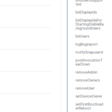
undUsersSuppor
ted
listDisplayIds
listDisplayIdsFor
StartingVisibleBa
ckgroundUsers
listUsers
logBugreport
notifySnapuserd
postInvocationT
earDown
removeAdmin
removeOwners
removeUser
setDeviceOwner
setFirstBootload
erReboot