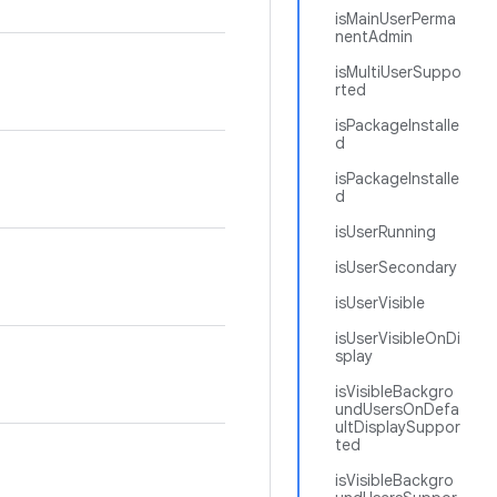
isMainUserPerma
nentAdmin
isMultiUserSuppo
rted
isPackageInstalle
d
isPackageInstalle
d
isUserRunning
isUserSecondary
isUserVisible
isUserVisibleOnDi
splay
isVisibleBackgro
undUsersOnDefa
ultDisplaySuppor
ted
isVisibleBackgro
。