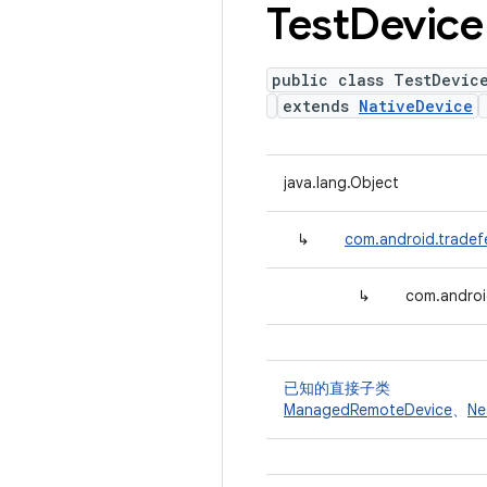
Test
Device
public class TestDevic
extends
NativeDevice
java.lang.Object
↳
com.android.tradef
↳
com.androi
已知的直接子类
ManagedRemoteDevice
、
Ne