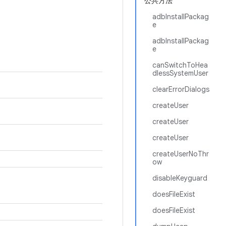
公共方法
adbInstallPackag
e
adbInstallPackag
e
canSwitchToHea
dlessSystemUser
clearErrorDialogs
createUser
createUser
createUser
createUserNoThr
ow
disableKeyguard
doesFileExist
doesFileExist