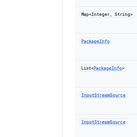
Map<Integer
,
String>
Package
Info
List<
Package
Info
>
Input
Stream
Source
Input
Stream
Source