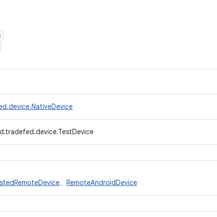
e
ed.device.NativeDevice
d.tradefed.device.TestDevice
stedRemoteDevice
、
RemoteAndroidDevice