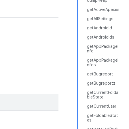
dumpHeap
getActiveApexes
getAllSettings
getAndroidId
getAndroidIds
getAppPackageI
nfo
getAppPackageI
nfos
getBugreport
getBugreportz
getCurrentFolda
bleState
getCurrentUser
getFoldableStat
es