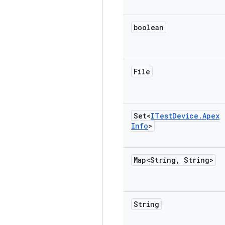
boolean
File
Set<
ITest
Device
.
Apex
Info
>
Map<String
,
String>
String