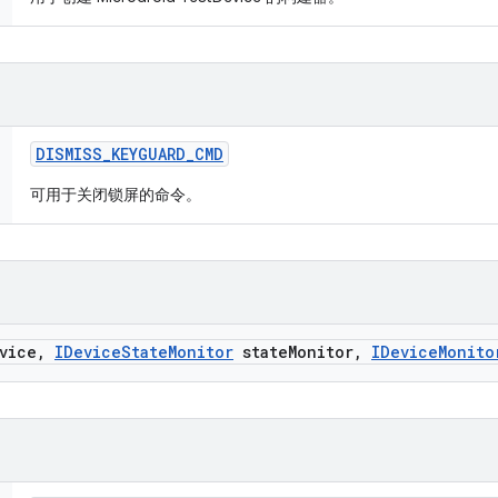
DISMISS
_
KEYGUARD
_
CMD
可用于关闭锁屏的命令。
vice
,
IDevice
State
Monitor
state
Monitor
,
IDevice
Monito