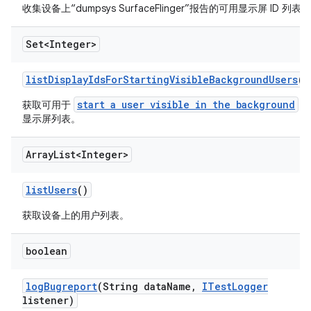
收集设备上“dumpsys SurfaceFlinger”报告的可用显示屏 ID 列表。
Set<Integer>
list
Display
Ids
For
Starting
Visible
Background
Users
()
start a user visible in the background
获取可用于
的
显示屏列表。
Array
List<Integer>
list
Users
()
获取设备上的用户列表。
boolean
log
Bugreport
(String data
Name
,
ITest
Logger
listener)