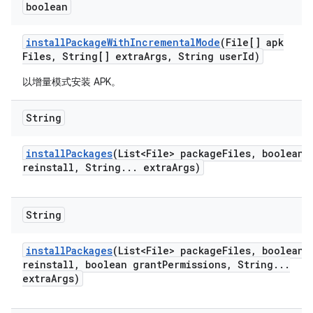
boolean
install
Package
With
Incremental
Mode
(File[] apk
Files
,
String[] extra
Args
,
String user
Id)
以增量模式安装 APK。
String
install
Packages
(List<File> package
Files
,
boolean
reinstall
,
String
.
.
.
extra
Args)
String
install
Packages
(List<File> package
Files
,
boolean
reinstall
,
boolean grant
Permissions
,
String
.
.
.
extra
Args)