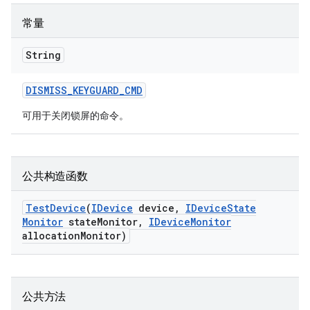
常量
String
DISMISS
_
KEYGUARD
_
CMD
可用于关闭锁屏的命令。
公共构造函数
Test
Device
(
IDevice
device
,
IDevice
State
Monitor
state
Monitor
,
IDevice
Monitor
allocation
Monitor)
公共方法