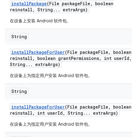
install
Package
(File package
File
,
boolean
reinstall
,
String
.
.
.
extra
Args)
在设备上安装 Android 软件包。
String
install
Package
For
User
(File package
File
,
boolean
reinstall
,
boolean grant
Permissions
,
int user
Id
,
String
.
.
.
extra
Args)
在设备上为指定用户安装 Android 软件包。
String
install
Package
For
User
(File package
File
,
boolean
reinstall
,
int user
Id
,
String
.
.
.
extra
Args)
在设备上为指定用户安装 Android 软件包。