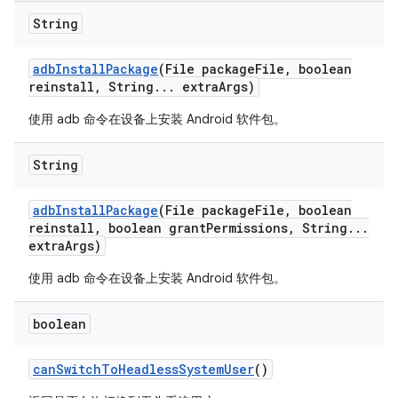
String
adb
Install
Package
(File package
File
,
boolean
reinstall
,
String
.
.
.
extra
Args)
使用 adb 命令在设备上安装 Android 软件包。
String
adb
Install
Package
(File package
File
,
boolean
reinstall
,
boolean grant
Permissions
,
String
.
.
.
extra
Args)
使用 adb 命令在设备上安装 Android 软件包。
boolean
can
Switch
To
Headless
System
User
()