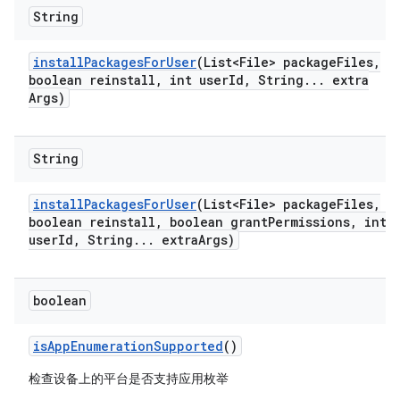
String
install
Packages
For
User
(List<File> package
Files
,
boolean reinstall
,
int user
Id
,
String
.
.
.
extra
Args)
String
install
Packages
For
User
(List<File> package
Files
,
boolean reinstall
,
boolean grant
Permissions
,
int
user
Id
,
String
.
.
.
extra
Args)
boolean
is
App
Enumeration
Supported
()
检查设备上的平台是否支持应用枚举