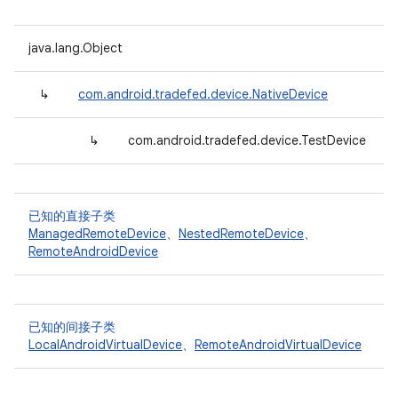
java.lang.Object
↳
com.android.tradefed.device.NativeDevice
↳
com.android.tradefed.device.TestDevice
已知的直接子类
ManagedRemoteDevice
、
NestedRemoteDevice
、
RemoteAndroidDevice
已知的间接子类
LocalAndroidVirtualDevice
、
RemoteAndroidVirtualDevice