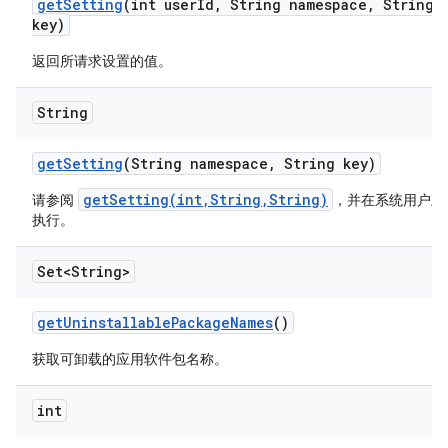
get
Setting
(int user
Id
,
String namespace
,
String
key)
返回所请求设置的值。
String
get
Setting
(String namespace
,
String key)
getSetting(int,String,String)
请参阅
，并在系统用户上
执行。
Set<String>
get
Uninstallable
Package
Names
()
获取可卸载的应用软件包名称。
int