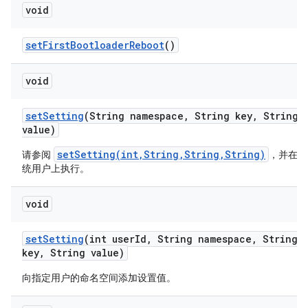
void
set
First
Bootloader
Reboot
()
void
set
Setting
(String namespace
,
String key
,
String
value)
setSetting(int,String,String,String)
请参阅
，并在系
统用户上执行。
void
set
Setting
(int user
Id
,
String namespace
,
String
key
,
String value)
向指定用户的命名空间添加设置值。