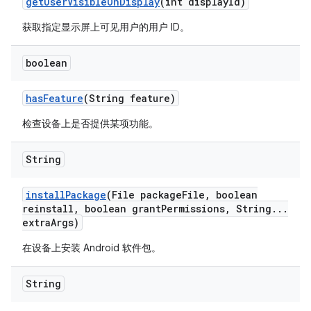
get
User
Visible
On
Display
(int display
Id)
获取指定显示屏上可见用户的用户 ID。
boolean
has
Feature
(String feature)
检查设备上是否提供某项功能。
String
install
Package
(File package
File
,
boolean
reinstall
,
boolean grant
Permissions
,
String
.
.
.
extra
Args)
在设备上安装 Android 软件包。
String