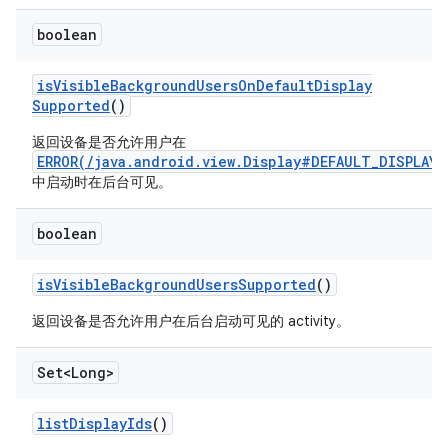
boolean
is
Visible
Background
Users
On
Default
Display
Supported
()
返回设备是否允许用户在
ERROR(/java.android.view.Display#DEFAULT_DISPLAY)
中启动时在后台可见。
boolean
is
Visible
Background
Users
Supported
()
返回设备是否允许用户在后台启动可见的 activity。
Set<Long>
list
Display
Ids
()