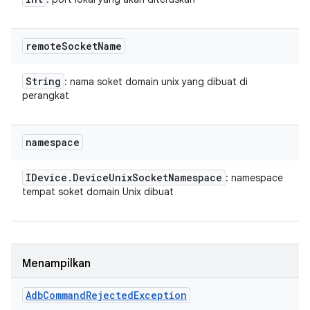
remote
Socket
Name
String
: nama soket domain unix yang dibuat di
perangkat
namespace
IDevice
.
Device
Unix
Socket
Namespace
: namespace
tempat soket domain Unix dibuat
Menampilkan
Adb
Command
Rejected
Exception