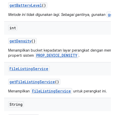
get
Battery
Level
()
get
Metode ini tidak digunakan lagi. Sebagai gantinya, gunakan
int
get
Density
()
Menampilkan bucket kepadatan layar perangkat dengan membac
PROP_DEVICE_DENSITY
properti sistem
.
File
Listing
Service
get
File
Listing
Service
()
FileListingService
Menampilkan
untuk perangkat ini.
String