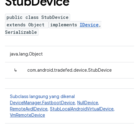
Stub
Device
public class StubDevice
extends Object
implements
IDevice
,
Serializable
java.lang.Object
↳
com.android.tradefed.device.StubDevice
Subclass langsung yang dikenal
DeviceManager.FastbootDevice
,
NullDevice
,
RemoteAvdIDevice
,
StubLocalAndroidVirtualDevice
,
VmRemoteDevice