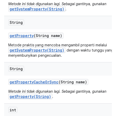
Metode ini tidak digunakan lagi. Sebagai gantinya, gunakan
getSystemProperty(String)
.
String
get
Property
(String name)
Metode praktis yang mencoba mengambil properti melalui
getSystemProperty(String)
dengan waktu tunggu yang s
menyembunyikan pengecualian.
String
get
Property
Cache
Or
Sync
(String name)
Metode ini tidak digunakan lagi. Sebagai gantinya, gunakan
getProperty(String)
.
int