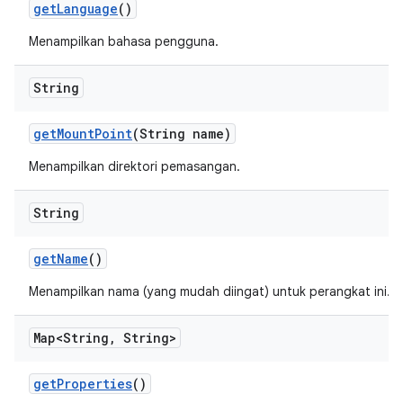
get
Language
()
Menampilkan bahasa pengguna.
String
get
Mount
Point
(String name)
Menampilkan direktori pemasangan.
String
get
Name
()
Menampilkan nama (yang mudah diingat) untuk perangkat ini.
Map<String
,
String>
get
Properties
()