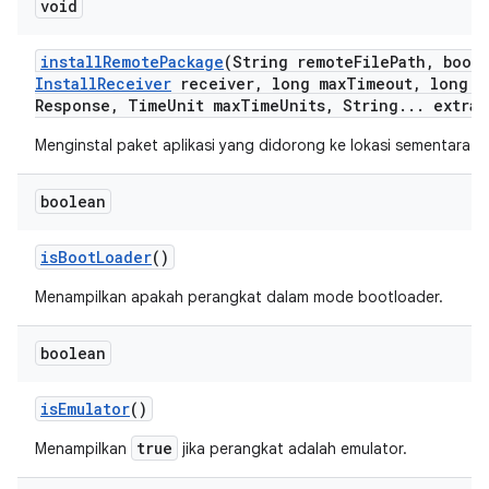
void
install
Remote
Package
(String remote
File
Path
,
boole
Install
Receiver
receiver
,
long max
Timeout
,
long m
Response
,
Time
Unit max
Time
Units
,
String
.
.
.
extra
A
Menginstal paket aplikasi yang didorong ke lokasi sementara d
boolean
is
Boot
Loader
()
Menampilkan apakah perangkat dalam mode bootloader.
boolean
is
Emulator
()
true
Menampilkan
jika perangkat adalah emulator.