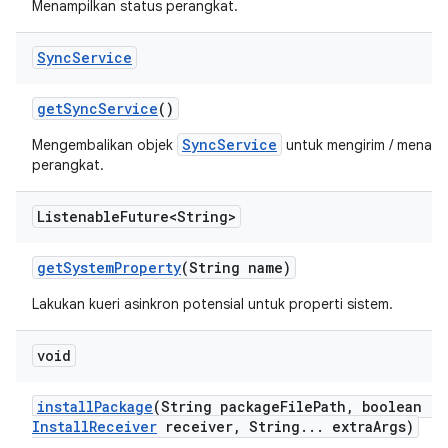
Menampilkan status perangkat.
Sync
Service
get
Sync
Service
()
SyncService
Mengembalikan objek
untuk mengirim / menarik 
perangkat.
Listenable
Future<String>
get
System
Property
(String name)
Lakukan kueri asinkron potensial untuk properti sistem.
void
install
Package
(String package
File
Path
,
boolean re
Install
Receiver
receiver
,
String
.
.
.
extra
Args)