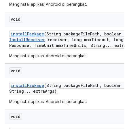
Menginstal aplikasi Android di perangkat.
void
install
Package
(String package
File
Path
,
boolean re
Install
Receiver
receiver
,
long max
Timeout
,
long m
Response
,
Time
Unit max
Time
Units
,
String
.
.
.
extra
A
Menginstal aplikasi Android di perangkat.
void
install
Package
(String package
File
Path
,
boolean re
String
.
.
.
extra
Args)
Menginstal aplikasi Android di perangkat.
void