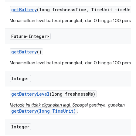
get
Battery
(long freshness
Time
,
Time
Unit time
Unit
Menampilkan level baterai perangkat, dari 0 hingga 100 persen
Future<Integer>
get
Battery
()
Menampilkan level baterai perangkat, dari 0 hingga 100 persen
Integer
get
Battery
Level
(long freshness
Ms)
Metode ini tidak digunakan lagi. Sebagai gantinya, gunakan
getBattery(long,TimeUnit)
.
Integer