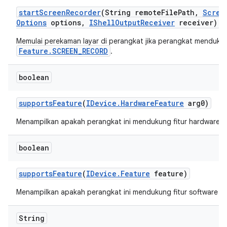
start
Screen
Recorder
(String remote
File
Path
,
Scree
Options
options
,
IShell
Output
Receiver
receiver)
Memulai perekaman layar di perangkat jika perangkat menduku
Feature.SCREEN_RECORD
.
boolean
supports
Feature
(
IDevice
.
Hardware
Feature
arg0)
Menampilkan apakah perangkat ini mendukung fitur hardware t
boolean
supports
Feature
(
IDevice
.
Feature
feature)
Menampilkan apakah perangkat ini mendukung fitur software te
String