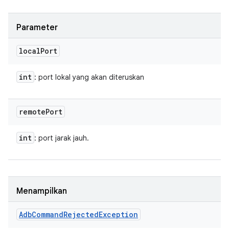
Parameter
local
Port
int
: port lokal yang akan diteruskan
remote
Port
int
: port jarak jauh.
Menampilkan
Adb
Command
Rejected
Exception