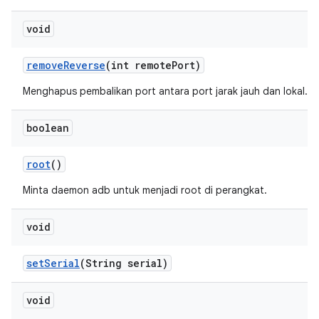
void
remove
Reverse
(int remote
Port)
Menghapus pembalikan port antara port jarak jauh dan lokal.
boolean
root
()
Minta daemon adb untuk menjadi root di perangkat.
void
set
Serial
(String serial)
void