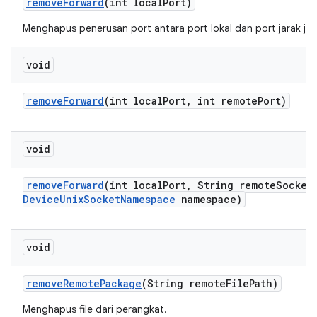
remove
Forward
(int local
Port)
Menghapus penerusan port antara port lokal dan port jarak jau
void
remove
Forward
(int local
Port
,
int remote
Port)
void
remove
Forward
(int local
Port
,
String remote
Socket
Device
Unix
Socket
Namespace
namespace)
void
remove
Remote
Package
(String remote
File
Path)
Menghapus file dari perangkat.