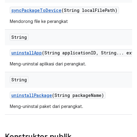
sync
Package
To
Device
(String local
File
Path)
Mendorong file ke perangkat
String
uninstall
App
(String application
ID
,
String
.
.
.
extr
Meng-uninstal aplikasi dari perangkat.
String
uninstall
Package
(String package
Name)
Meng-uninstal paket dari perangkat.
Konstruktor publik