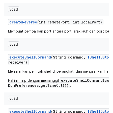
void
create
Reverse
(int remote
Port
,
int local
Port)
Membuat pembalikan port antara port jarak jauh dan port lokal
void
execute
Shell
Command
(String command
,
IShell
Output
receiver)
Menjalankan perintah shell di perangkat, dan mengirimkan hasi
executeShellCommand(com
Hal ini mirip dengan memanggil
DdmPreferences.getTimeOut())
.
void
execute
Shell
Command
(String command
,
IShell
Output