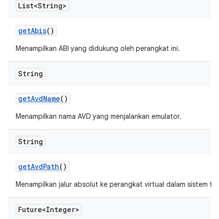
List<String>
get
Abis
()
Menampilkan ABI yang didukung oleh perangkat ini.
String
get
Avd
Name
()
Menampilkan nama AVD yang menjalankan emulator.
String
get
Avd
Path
()
Menampilkan jalur absolut ke perangkat virtual dalam sistem file
Future<Integer>