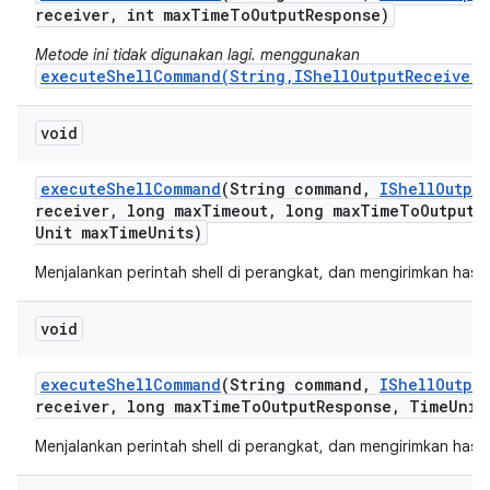
receiver
,
int max
Time
To
Output
Response)
Metode ini tidak digunakan lagi. menggunakan
executeShellCommand(String,IShellOutputReceiver,
void
execute
Shell
Command
(String command
,
IShell
Output
receiver
,
long max
Timeout
,
long max
Time
To
Output
R
Unit max
Time
Units)
Menjalankan perintah shell di perangkat, dan mengirimkan hasi
void
execute
Shell
Command
(String command
,
IShell
Output
receiver
,
long max
Time
To
Output
Response
,
Time
Unit
Menjalankan perintah shell di perangkat, dan mengirimkan hasi