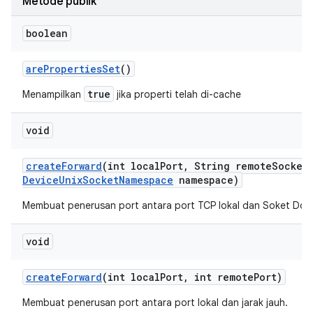
Metode publik
boolean
are
Properties
Set
()
true
Menampilkan
jika properti telah di-cache
void
create
Forward
(int local
Port
,
String remote
Socket
Device
Unix
Socket
Namespace
namespace)
Membuat penerusan port antara port TCP lokal dan Soket Domai
void
create
Forward
(int local
Port
,
int remote
Port)
Membuat penerusan port antara port lokal dan jarak jauh.