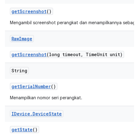
get
Screenshot
()
Mengambil screenshot perangkat dan menampilkannya sebaga
Raw
Image
get
Screenshot
(long timeout
,
Time
Unit unit)
String
get
Serial
Number
()
Menampilkan nomor seri perangkat.
IDevice
.
Device
State
get
State
()