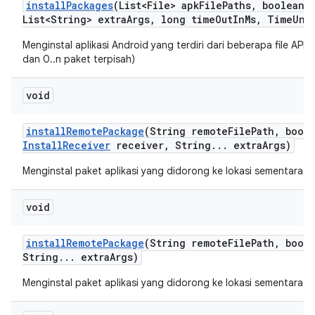
install
Packages
(List<File> apk
File
Paths
,
boolean r
List<String> extra
Args
,
long time
Out
In
Ms
,
Time
Uni
Menginstal aplikasi Android yang terdiri dari beberapa file APK
dan 0..n paket terpisah)
void
install
Remote
Package
(String remote
File
Path
,
boole
Install
Receiver
receiver
,
String
.
.
.
extra
Args)
Menginstal paket aplikasi yang didorong ke lokasi sementara d
void
install
Remote
Package
(String remote
File
Path
,
boole
String
.
.
.
extra
Args)
Menginstal paket aplikasi yang didorong ke lokasi sementara d