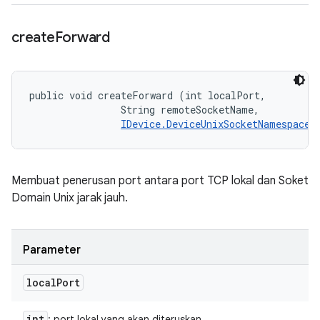
create
Forward
public void createForward (int localPort, 

                String remoteSocketName, 

IDevice.DeviceUnixSocketNamespace
 
Membuat penerusan port antara port TCP lokal dan Soket
Domain Unix jarak jauh.
Parameter
local
Port
int
: port lokal yang akan diteruskan