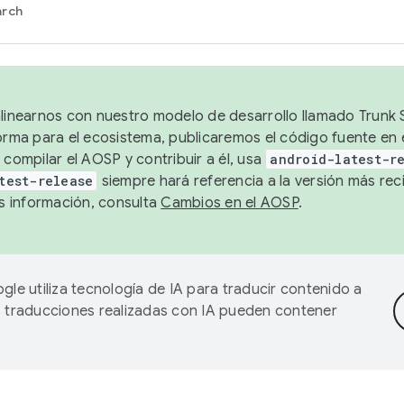
arch
alinearnos con nuestro modelo de desarrollo llamado Trunk S
forma para el ecosistema, publicaremos el código fuente en
 compilar el AOSP y contribuir a él, usa
android-latest-r
test-release
siempre hará referencia a la versión más reci
 información, consulta
Cambios en el AOSP
.
gle utiliza tecnología de IA para traducir contenido a
as traducciones realizadas con IA pueden contener