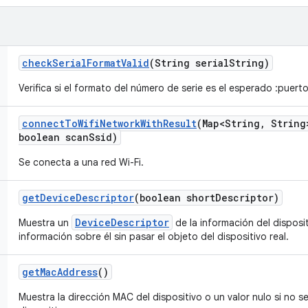
check
Serial
Format
Valid
(String serial
String)
Verifica si el formato del número de serie es el esperado
:puert
connect
To
Wifi
Network
With
Result
(Map<String
,
String
boolean scan
Ssid)
Se conecta a una red Wi-Fi.
get
Device
Descriptor
(boolean short
Descriptor)
DeviceDescriptor
Muestra un
de la información del disposi
información sobre él sin pasar el objeto del dispositivo real.
get
Mac
Address
()
Muestra la dirección MAC del dispositivo o un valor nulo si no 