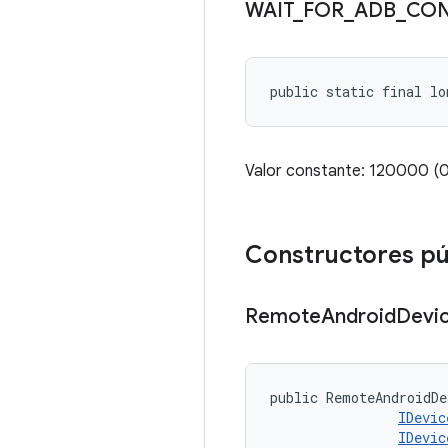
WAIT
_
FOR
_
ADB
_
CO
public static final l
Valor constante: 120000
Constructores pú
Remote
Android
Devi
public RemoteAndroidDe
IDevic
IDevic