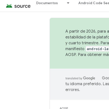
Documentos
Android Code Se
A partir de 2026, para 
estabilidad de la plata
y cuarto trimestre. Para
manifiesto
android-la
AOSP. Para obtener más
Goo
tu idioma preferido. L
errores.
AOSP