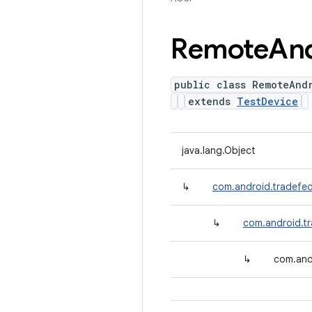
Remote
An
public class RemoteAnd
extends
TestDevice
java.lang.Object
↳
com.android.tradefed
↳
com.android.tr
↳
com.and