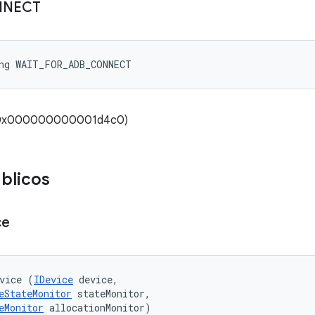
NNECT
ong WAIT_FOR_ADB_CONNECT
 (0x000000000001d4c0)
blicos
ce
vice (
IDevice
 device, 

eStateMonitor
 stateMonitor, 

eMonitor
 allocationMonitor)