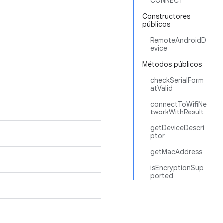
CONNECT
Constructores
públicos
RemoteAndroidD
evice
Métodos públicos
checkSerialForm
atValid
connectToWifiNe
tworkWithResult
getDeviceDescri
ptor
getMacAddress
isEncryptionSup
ported