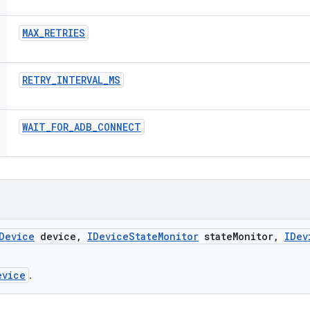
MAX
_
RETRIES
RETRY
_
INTERVAL
_
MS
WAIT
_
FOR
_
ADB
_
CONNECT
Device
device
,
IDevice
State
Monitor
state
Monitor
,
IDev
evice
.