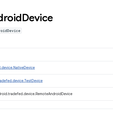
droid
Device
roidDevice
.device.NativeDevice
adefed.device.TestDevice
roid.tradefed.device.RemoteAndroidDevice