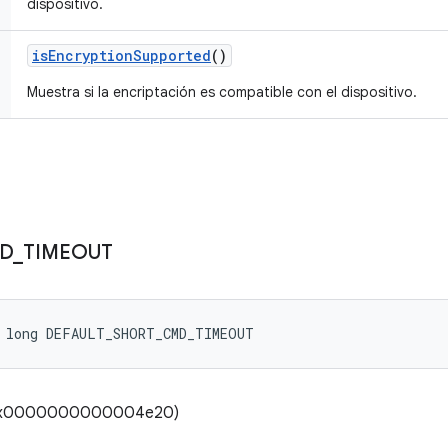
dispositivo.
is
Encryption
Supported
()
Muestra si la encriptación es compatible con el dispositivo.
D
_
TIMEOUT
l long DEFAULT_SHORT_CMD_TIMEOUT
 (0x0000000000004e20)