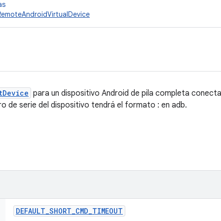
as
RemoteAndroidVirtualDevice
tDevice
para un dispositivo Android de pila completa conect
o de serie del dispositivo tendrá el formato
:
en adb.
DEFAULT
_
SHORT
_
CMD
_
TIMEOUT