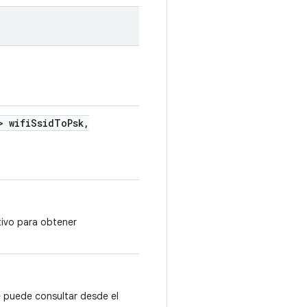
o
> wifi
Ssid
To
Psk
,
tivo para obtener
se puede consultar desde el