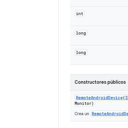
int
long
long
Constructores públicos
Remote
Android
Device
(
I
Monitor)
RemoteAndroidD
Crea un