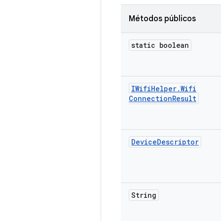
Métodos públicos
static boolean
IWifi
Helper
.
Wifi
Connection
Result
Device
Descriptor
String