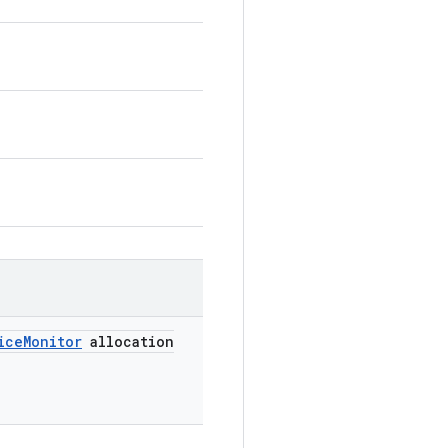
ice
Monitor
allocation