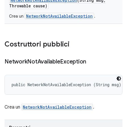
Network
Not
Available
Exception
(String msg
,
Throwable cause)
NetworkNotAvailableException
Crea un
.
Costruttori pubblici
Network
Not
Available
Exception
public NetworkNotAvailableException (String msg)
Crea un
NetworkNotAvailableException
.