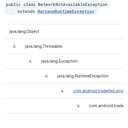
public class NetworkNotAvailableException
extends
HarnessRuntimeException
java.lang.Object
↳
java.lang.Throwable
↳
java.lang.Exception
↳
java.lang.RuntimeException
↳
com.android.tradefed.error.
↳
com.android.tradefe