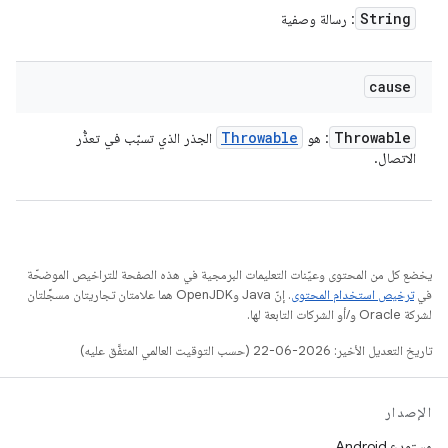
String
: رسالة وصفية
cause
Throwable
Throwable
: هو
الجذر الذي تسبّب في تعذُّر
الاتصال.
يخضع كل من المحتوى وعيّنات التعليمات البرمجية في هذه الصفحة للتراخيص الموضحّة
في
ترخيص استخدام المحتوى
. إنّ Java وOpenJDK هما علامتان تجاريتان مسجَّلتان
لشركة Oracle و/أو الشركات التابعة لها.
تاريخ التعديل الأخير: 2026-06-22 (حسب التوقيت العالمي المتفَّق عليه)
الإصدار
مستودع Android