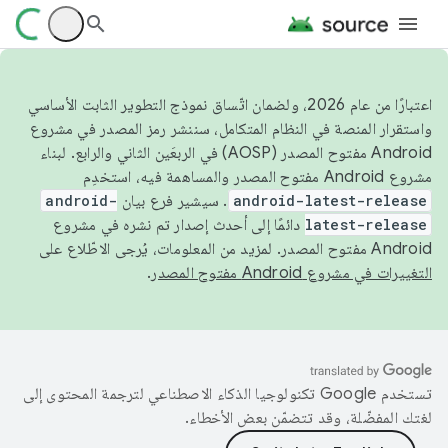
اعتبارًا من عام 2026، ولضمان اتّساق نموذج التطوير الثابت الأساسي
واستقرار المنصة في النظام المتكامل، سننشر رمز المصدر في مشروع
Android مفتوح المصدر (AOSP) في الربعَين الثاني والرابع. لبناء
مشروع Android مفتوح المصدر والمساهمة فيه، استخدِم
android-latest-release
. سيشير فرع بيان
android-
latest-release
دائمًا إلى أحدث إصدار تم نشره في مشروع
Android مفتوح المصدر. لمزيد من المعلومات، يُرجى الاطّلاع على
التغييرات في مشروع Android مفتوح المصدر
.
تستخدم Google تكنولوجيا الذكاء الاصطناعي لترجمة المحتوى إلى
لغتك المفضّلة، وقد تتضمّن بعض الأخطاء.