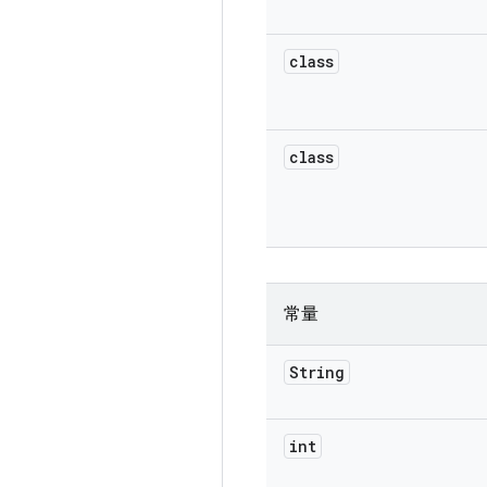
class
class
常量
String
int