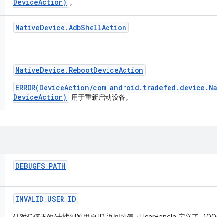
DeviceAction)
。
Native
Device
.
Adb
Shell
Action
Native
Device
.
Reboot
Device
Action
ERROR(DeviceAction/com.android.tradefed.device.N
DeviceAction)
用于重新启动设备。
DEBUGFS
_
PATH
INVALID
_
USER
_
ID
针对任何无效/未找到的用户 ID 返回的值：UserHandle 定义了 -100