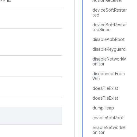
ActionReceiver
deviceSoftRestar
ted
deviceSoftRestar
tedSince
disableAdbRoot
disableKeyguard
disableNetworkM
onitor
disconnectFrom
Wifi
doesFileExist
doesFileExist
dumpHeap
enableAdbRoot
enableNetworkM
onitor