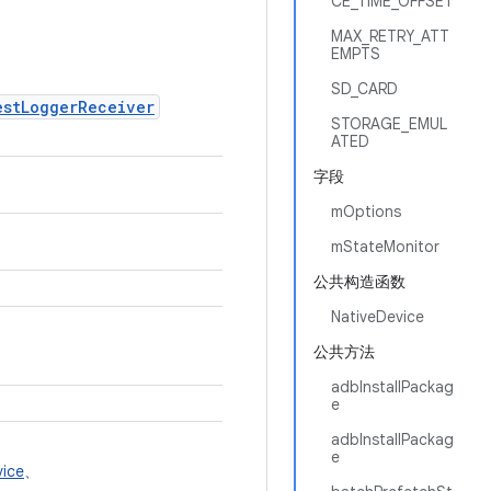
CE_TIME_OFFSET
MAX_RETRY_ATT
EMPTS
SD_CARD
estLoggerReceiver
STORAGE_EMUL
ATED
字段
mOptions
mStateMonitor
公共构造函数
NativeDevice
公共方法
adbInstallPackag
e
adbInstallPackag
e
ice
、