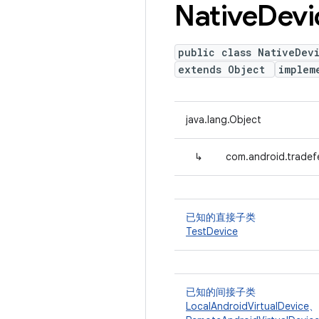
Native
Devi
public class NativeDev
extends Object
implem
java.lang.Object
↳
com.android.tradef
已知的直接子类
TestDevice
已知的间接子类
LocalAndroidVirtualDevice
、