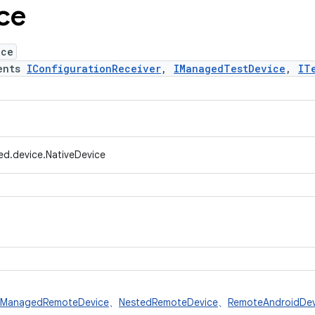
ce
ice
ents
IConfigurationReceiver
,
IManagedTestDevice
,
IT
ed.device.NativeDevice
ManagedRemoteDevice
、
NestedRemoteDevice
、
RemoteAndroidDev