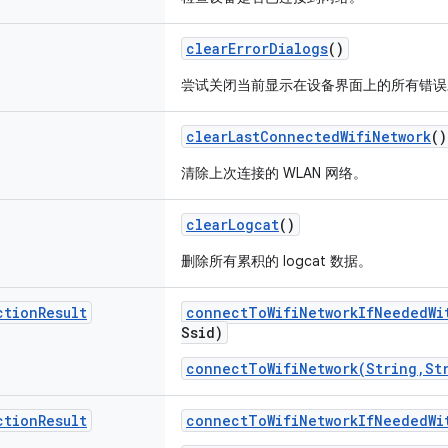
clear
Error
Dialogs
()
尝试关闭当前显示在设备界面上的所有错误
clear
Last
Connected
Wifi
Network
()
清除上次连接的 WLAN 网络。
clear
Logcat
()
删除所有累积的 logcat 数据。
ction
Result
connect
To
Wifi
Network
If
Needed
Wi
Ssid)
connectToWifiNetwork(String,St
ction
Result
connect
To
Wifi
Network
If
Needed
Wi