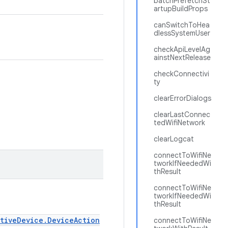
batchPrefetchSt
artupBuildProps
canSwitchToHea
dlessSystemUser
checkApiLevelAg
ainstNextRelease
checkConnectivi
ty
clearErrorDialogs
clearLastConnec
tedWifiNetwork
clearLogcat
connectToWifiNe
tworkIfNeededWi
thResult
connectToWifiNe
tworkIfNeededWi
thResult
ativeDevice.DeviceAction
connectToWifiNe