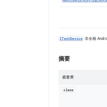
RemoteAndroidVirtualDevic
ITestDevice
非全栈 And
摘要
嵌套类
class