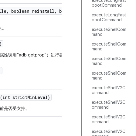
executeLongFast
bootCommand
ile
,
boolean reinstall
,
boolean grant
Permissions
,
Stri
executeLongFast
bootCommand
件包。
executeShellCom
mand
)
executeShellCom
mand
用“adb getprop”）进行微优化（约 400 毫秒）。
executeShellCom
mand
)
executeShellCom
mand
executeShellV2C
ommand
(int strict
Min
Level)
executeShellV2C
ommand
前是否受支持。
executeShellV2C
ommand
executeShellV2C