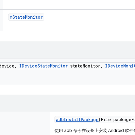
m
State
Monitor
evice
,
IDevice
State
Monitor
state
Monitor
,
IDevice
Moni
adb
Install
Package
(File package
F
使用 adb 命令在设备上安装 Android 软