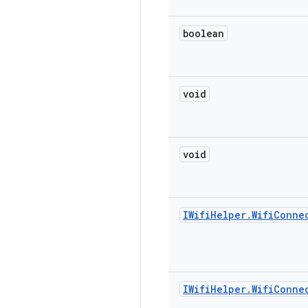
boolean
void
void
IWifi
Helper
.
Wifi
Conne
IWifi
Helper
.
Wifi
Conne