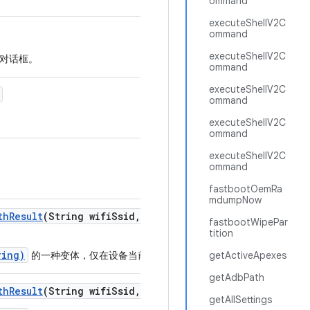
ommand
executeShellV2C
ommand
executeShellV2C
对话框。
ommand
executeShellV2C
ommand
executeShellV2C
ommand
executeShellV2C
ommand
fastbootOemRa
mdumpNow
th
Result
(String wifi
Ssid
,
String wifi
Psk
,
boolean scan
fastbootWipePar
tition
ring)
的一种变体，仅在设备当前没有网络连接时连接。
getActiveApexes
getAdbPath
th
Result
(String wifi
Ssid
,
String wifi
Psk)
getAllSettings