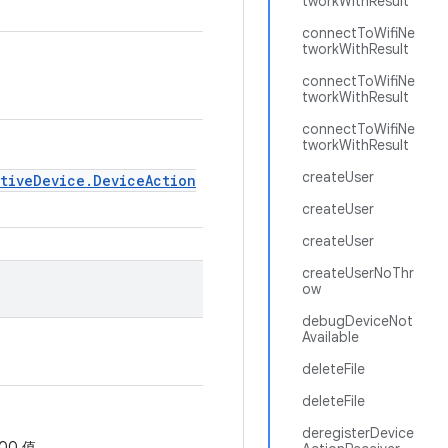
tworkWithResult
connectToWifiNe
tworkWithResult
connectToWifiNe
tworkWithResult
connectToWifiNe
tworkWithResult
createUser
ativeDevice.DeviceAction
createUser
createUser
createUserNoThr
ow
debugDeviceNot
Available
deleteFile
deleteFile
deregisterDevice
00 值