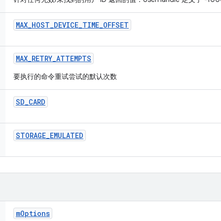
MAX
_
HOST
_
DEVICE
_
TIME
_
OFFSET
MAX
_
RETRY
_
ATTEMPTS
要执行的命令重试尝试的默认次数
SD
_
CARD
STORAGE
_
EMULATED
m
Options