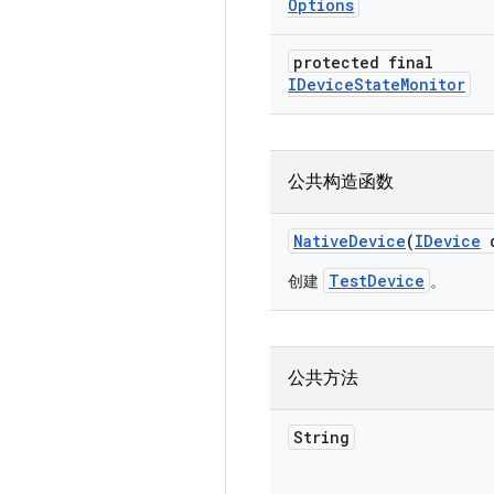
Options
protected final
IDevice
State
Monitor
公共构造函数
Native
Device
(
IDevice
d
TestDevice
创建
。
公共方法
String