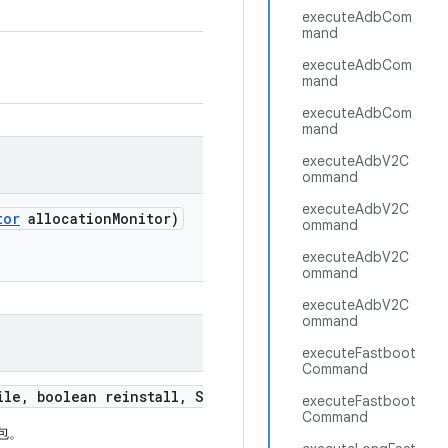
executeAdbCom
mand
executeAdbCom
mand
executeAdbCom
mand
executeAdbV2C
ommand
executeAdbV2C
tor
allocation
Monitor)
ommand
executeAdbV2C
ommand
executeAdbV2C
ommand
executeFastboot
Command
ile
,
boolean reinstall
,
String
.
.
.
extra
Args)
executeFastboot
Command
件包。