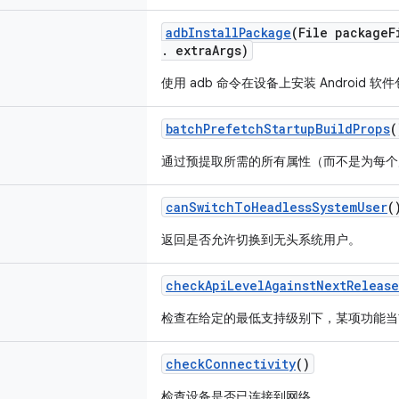
adb
Install
Package
(File package
F
.
extra
Args)
使用 adb 命令在设备上安装 Android 软
batch
Prefetch
Startup
Build
Props
(
通过预提取所需的所有属性（而不是为每个属性调
can
Switch
To
Headless
System
User
(
返回是否允许切换到无头系统用户。
check
Api
Level
Against
Next
Release
检查在给定的最低支持级别下，某项功能当
check
Connectivity
()
检查设备是否已连接到网络。