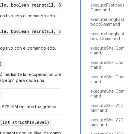
ile
,
boolean reinstall
,
String
.
.
.
extra
Args)
executeFastboot
Command
positivo con el comando adb.
executeLongFast
bootCommand
ile
,
boolean reinstall
,
boolean grant
Permissions
,
Stri
executeLongFast
bootCommand
positivo con el comando adb.
executeShellCom
mand
executeShellCom
)
mand
) mediante la recuperación previa de todas las propiedades que
executeShellCom
getprop" para cada una.
mand
executeShellCom
)
mand
executeShellV2C
o SYSTEM sin interfaz gráfica.
ommand
executeShellV2C
(int strict
Min
Level)
ommand
tualmente con un nivel de compatibilidad mínimo.