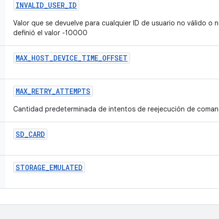
INVALID
_
USER
_
ID
Valor que se devuelve para cualquier ID de usuario no válido o
definió el valor -10000
MAX
_
HOST
_
DEVICE
_
TIME
_
OFFSET
MAX
_
RETRY
_
ATTEMPTS
Cantidad predeterminada de intentos de reejecución de comand
SD
_
CARD
STORAGE
_
EMULATED