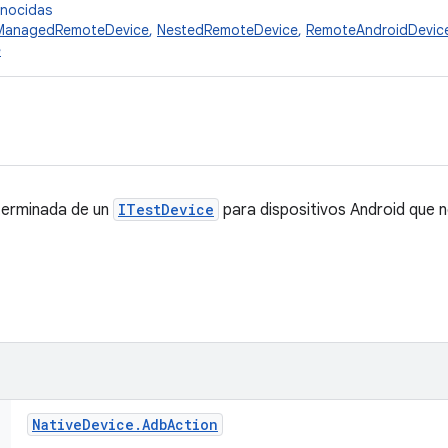
onocidas
ManagedRemoteDevice
,
NestedRemoteDevice
,
RemoteAndroidDevic
e
terminada de un
ITestDevice
para dispositivos Android que n
Native
Device
.
Adb
Action