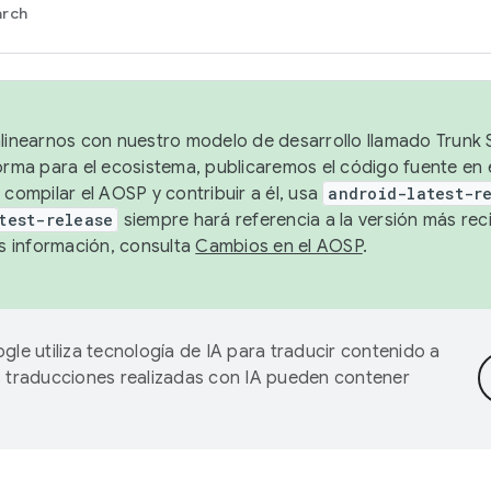
arch
alinearnos con nuestro modelo de desarrollo llamado Trunk S
forma para el ecosistema, publicaremos el código fuente en
 compilar el AOSP y contribuir a él, usa
android-latest-r
test-release
siempre hará referencia a la versión más reci
 información, consulta
Cambios en el AOSP
.
gle utiliza tecnología de IA para traducir contenido a
as traducciones realizadas con IA pueden contener