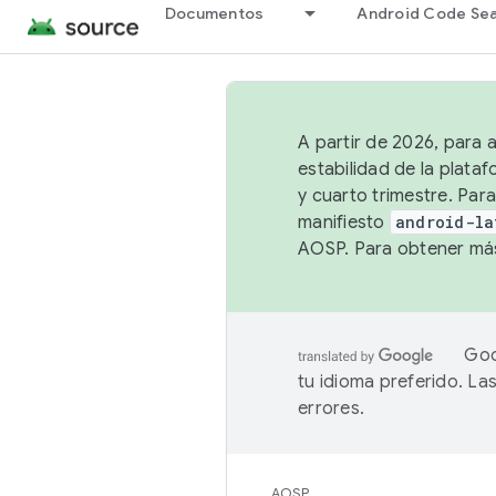
Documentos
Android Code Se
A partir de 2026, para 
estabilidad de la plata
y cuarto trimestre. Para
manifiesto
android-la
AOSP. Para obtener más
Goo
tu idioma preferido. L
errores.
AOSP