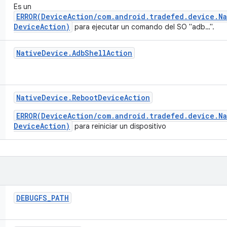
Es un
ERROR(DeviceAction/com.android.tradefed.device.N
DeviceAction)
para ejecutar un comando del SO "adb…".
Native
Device
.
Adb
Shell
Action
Native
Device
.
Reboot
Device
Action
ERROR(DeviceAction/com.android.tradefed.device.N
DeviceAction)
para reiniciar un dispositivo
DEBUGFS
_
PATH