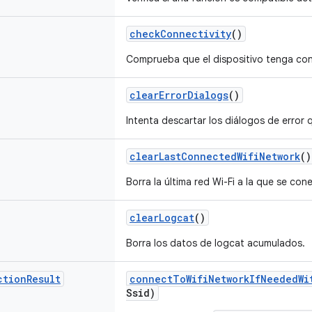
check
Connectivity
()
Comprueba que el dispositivo tenga con
clear
Error
Dialogs
()
Intenta descartar los diálogos de error 
clear
Last
Connected
Wifi
Network
()
Borra la última red Wi-Fi a la que se con
clear
Logcat
()
Borra los datos de logcat acumulados.
ction
Result
connect
To
Wifi
Network
If
Needed
Wi
Ssid)