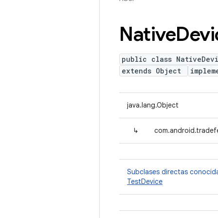
Native
Devi
public class NativeDev
extends Object
implem
java.lang.Object
↳
com.android.tradef
Subclases directas conocid
TestDevice