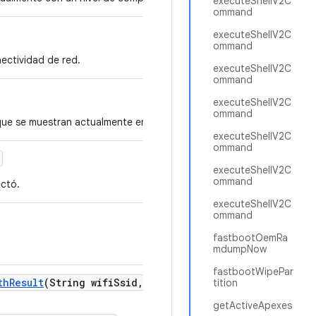
executeShellV2C
ommand
executeShellV2C
ommand
ectividad de red.
executeShellV2C
ommand
executeShellV2C
ommand
que se muestran actualmente en la IU del dispositivo.
executeShellV2C
ommand
executeShellV2C
ommand
ectó.
executeShellV2C
ommand
fastbootOemRa
mdumpNow
fastbootWipePar
th
Result
(String wifi
Ssid
,
String wifi
Psk
,
boolean scan
tition
getActiveApexes