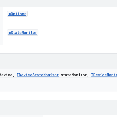
m
Options
m
State
Monitor
evice
,
IDevice
State
Monitor
state
Monitor
,
IDevice
Moni