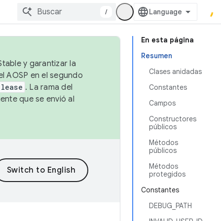
/
En esta página
Resumen
table y garantizar la
Clases anidadas
 el AOSP en el segundo
elease
. La rama del
Constantes
ente que se envió al
Campos
Constructores
públicos
Métodos
públicos
Métodos
protegidos
Constantes
DEBUG_PATH