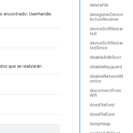
deleteFile
 no encontrado: UserHandle
deregisterDevice
ActionReceiver
deviceSoftRestar
ted
deviceSoftRestar
tedSince
disableAdbRoot
os que se realizarán
disableKeyguard
disableNetworkM
onitor
disconnectFrom
Wifi
doesFileExist
doesFileExist
dumpHeap