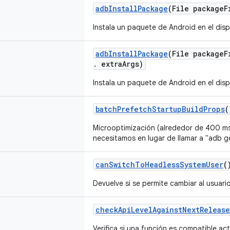
adb
Install
Package
(File package
F
Instala un paquete de Android en el dis
adb
Install
Package
(File package
F
.
extra
Args)
Instala un paquete de Android en el dis
batch
Prefetch
Startup
Build
Props
(
Microoptimización (alrededor de 400 ms
necesitamos en lugar de llamar a "adb 
can
Switch
To
Headless
System
User
(
Devuelve si se permite cambiar al usuari
check
Api
Level
Against
Next
Release
Verifica si una función es compatible ac