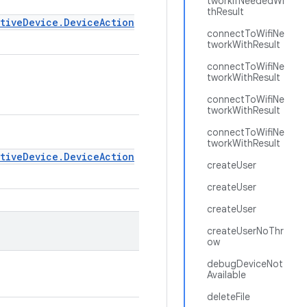
tworkIfNeededWi
thResult
ativeDevice.DeviceAction
connectToWifiNe
tworkWithResult
connectToWifiNe
tworkWithResult
connectToWifiNe
tworkWithResult
connectToWifiNe
tworkWithResult
ativeDevice.DeviceAction
createUser
createUser
createUser
createUserNoThr
ow
debugDeviceNot
Available
deleteFile