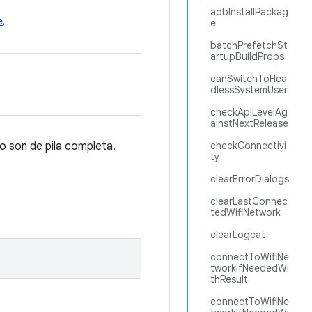
adbInstallPackag
e
,
e
batchPrefetchSt
artupBuildProps
canSwitchToHea
dlessSystemUser
checkApiLevelAg
ainstNextRelease
o son de pila completa.
checkConnectivi
ty
clearErrorDialogs
clearLastConnec
tedWifiNetwork
clearLogcat
connectToWifiNe
tworkIfNeededWi
thResult
connectToWifiNe