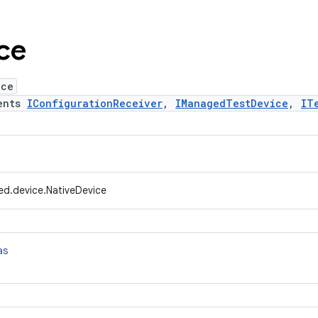
ce
ice
ents
IConfigurationReceiver
,
IManagedTestDevice
,
IT
ed.device.NativeDevice
as