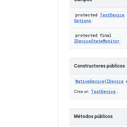
protected
Test
Device
Options
protected final
IDevice
State
Monitor
Constructores públicos
Native
Device
(
IDevice
d
TestDevice
Crea un
.
Métodos públicos