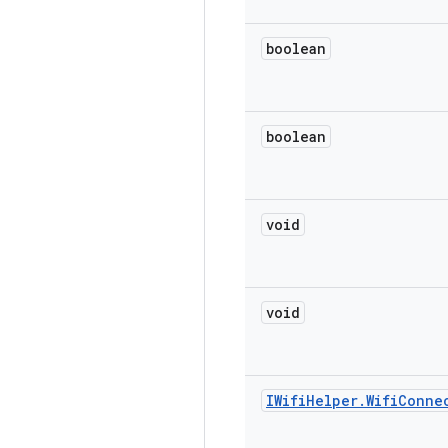
boolean
boolean
void
void
IWifi
Helper
.
Wifi
Conne