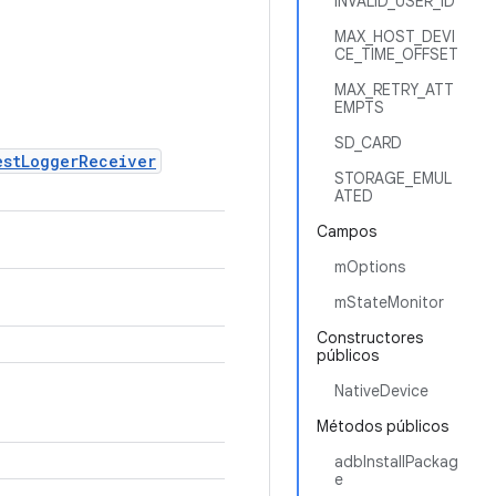
INVALID_USER_ID
MAX_HOST_DEVI
CE_TIME_OFFSET
MAX_RETRY_ATT
EMPTS
SD_CARD
estLoggerReceiver
STORAGE_EMUL
ATED
Campos
mOptions
mStateMonitor
Constructores
públicos
NativeDevice
Métodos públicos
adbInstallPackag
e