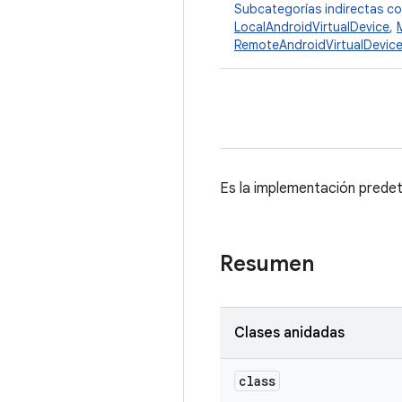
Subcategorías indirectas c
LocalAndroidVirtualDevice
,
RemoteAndroidVirtualDevic
Es la implementación prede
Resumen
Clases anidadas
class