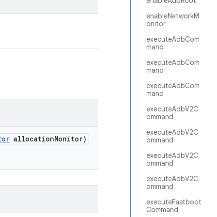
enableAdbRoot
enableNetworkM
onitor
executeAdbCom
mand
executeAdbCom
mand
executeAdbCom
mand
executeAdbV2C
ommand
executeAdbV2C
tor
allocation
Monitor)
ommand
executeAdbV2C
ommand
executeAdbV2C
ommand
executeFastboot
Command