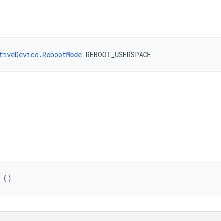
tiveDevice.RebootMode
 REBOOT_USERSPACE
 ()