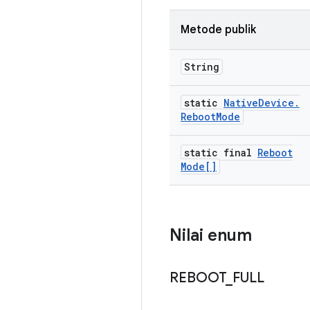
Metode publik
String
static
Native
Device
.
Reboot
Mode
static final
Reboot
Mode[]
Nilai enum
REBOOT
_
FULL