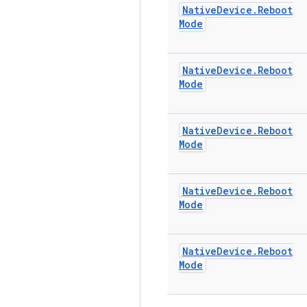
Native
Device
.
Reboot
Mode
Native
Device
.
Reboot
Mode
Native
Device
.
Reboot
Mode
Native
Device
.
Reboot
Mode
Native
Device
.
Reboot
Mode