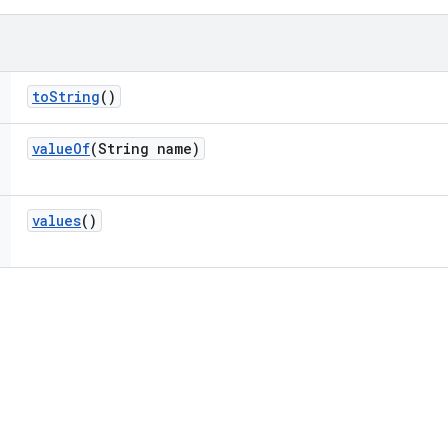
to
String
()
value
Of
(String name)
values
()