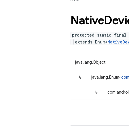
Native
Devi
protected static final
extends Enum<
NativeDe
java.lang.Object
↳
java.lang.Enum<
com
↳
com.androi