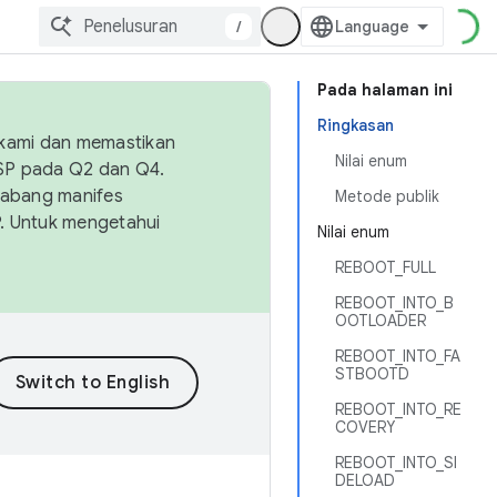
/
Pada halaman ini
Ringkasan
 kami dan memastikan
Nilai enum
OSP pada Q2 dan Q4.
Cabang manifes
Metode publik
SP. Untuk mengetahui
Nilai enum
REBOOT_FULL
REBOOT_INTO_B
OOTLOADER
REBOOT_INTO_FA
STBOOTD
REBOOT_INTO_RE
COVERY
REBOOT_INTO_SI
DELOAD