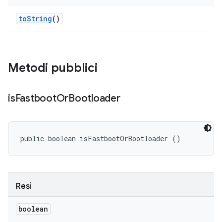
to
String
()
Metodi pubblici
is
Fastboot
Or
Bootloader
public boolean isFastbootOrBootloader ()
Resi
boolean