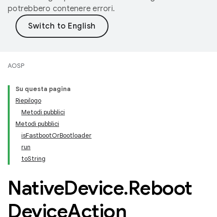
potrebbero contenere errori.
AOSP
Su questa pagina
Riepilogo
Metodi pubblici
Metodi pubblici
isFastbootOrBootloader
run
toString
Native
Device
.
Reboot
Device
Action