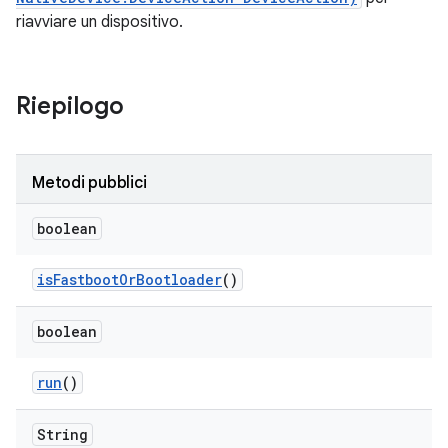
riavviare un dispositivo.
Riepilogo
Metodi pubblici
boolean
is
Fastboot
Or
Bootloader
()
boolean
run
()
String