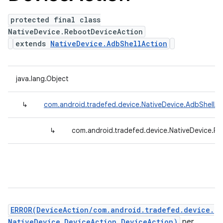
protected final class
NativeDevice.RebootDeviceAction
extends
NativeDevice.AdbShellAction
java.lang.Object
↳
com.android.tradefed.device.NativeDevice.AdbShellAc
↳
com.android.tradefed.device.NativeDevice.R
ERROR(DeviceAction/com.android.tradefed.device.
NativeDevice.DeviceAction DeviceAction)
per