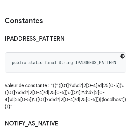
Constantes
IPADDRESS
_
PATTERN
public static final String IPADDRESS_PATTERN
Valeur de constante : "((^([01]?\d\d?|2[0-4]\d|25[0-5])\.
([01]?\d\d?|2[0-4]\d|25[0-5])\.([01]?\d\d?|2[0-
4]\d|25[0-5])\.([01]?\d\d?|2[0-4]\d|25[0-5]))|(localhost))
{1}"
NOTIFY
_
AS
_
NATIVE