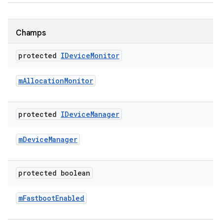
Champs
protected
IDevice
Monitor
m
Allocation
Monitor
protected
IDevice
Manager
m
Device
Manager
protected boolean
m
Fastboot
Enabled