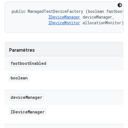
public ManagedTestDeviceFactory (boolean fastbootEn
IDeviceManager
 deviceManager, 

IDeviceMonitor
 allocationMonitor)
Paramètres
fastboot
Enabled
boolean
device
Manager
IDevice
Manager