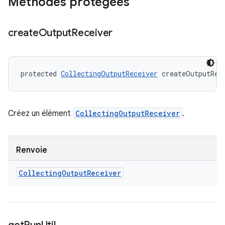
Méthodes protégées
create
Output
Receiver
protected 
CollectingOutputReceiver
 createOutputRec
Créez un élément
CollectingOutputReceiver
.
Renvoie
Collecting
Output
Receiver