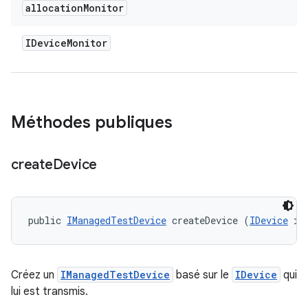
allocation
Monitor
IDevice
Monitor
Méthodes publiques
create
Device
public 
IManagedTestDevice
 createDevice (
IDevice
 id
Créez un
IManagedTestDevice
basé sur le
IDevice
qui
lui est transmis.