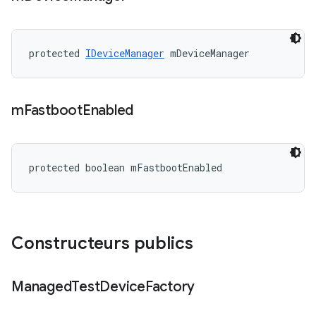
protected 
IDeviceManager
 mDeviceManager
m
Fastboot
Enabled
protected boolean mFastbootEnabled
Constructeurs publics
Managed
Test
Device
Factory