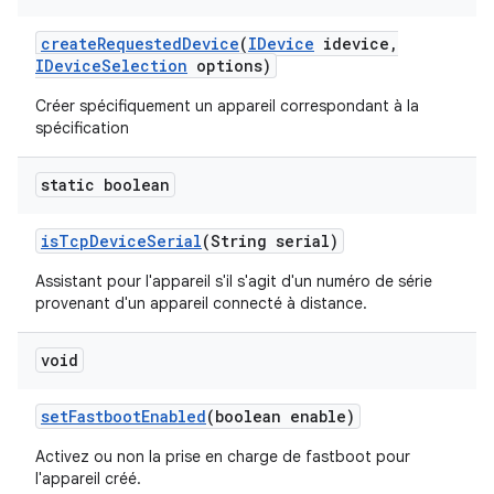
create
Requested
Device
(
IDevice
idevice
,
IDevice
Selection
options)
Créer spécifiquement un appareil correspondant à la
spécification
static boolean
is
Tcp
Device
Serial
(String serial)
Assistant pour l'appareil s'il s'agit d'un numéro de série
provenant d'un appareil connecté à distance.
void
set
Fastboot
Enabled
(boolean enable)
Activez ou non la prise en charge de fastboot pour
l'appareil créé.