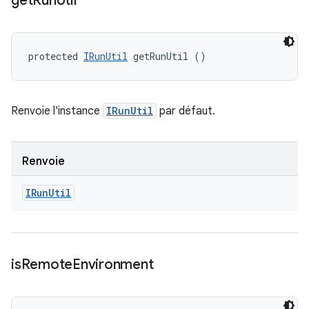
get
Run
Util
protected 
IRunUtil
 getRunUtil ()
Renvoie l'instance
IRunUtil
par défaut.
Renvoie
IRun
Util
is
Remote
Environment