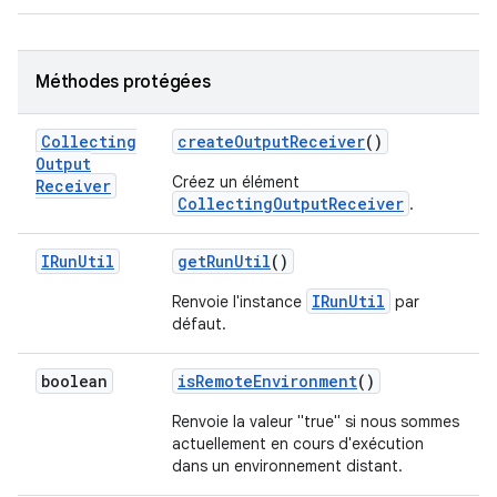
Méthodes protégées
Collecting
create
Output
Receiver
()
Output
Créez un élément
Receiver
CollectingOutputReceiver
.
IRun
Util
get
Run
Util
()
IRunUtil
Renvoie l'instance
par
défaut.
boolean
is
Remote
Environment
()
Renvoie la valeur "true" si nous sommes
actuellement en cours d'exécution
dans un environnement distant.