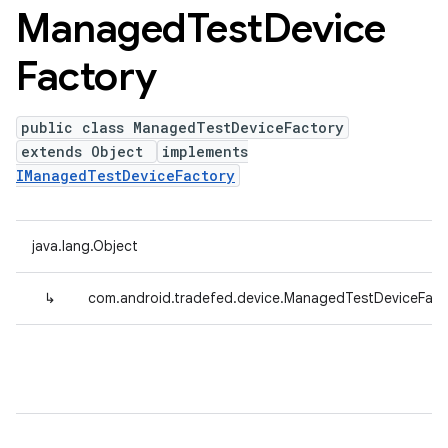
Managed
Test
Device
Factory
public class ManagedTestDeviceFactory
extends Object
implements
IManagedTestDeviceFactory
java.lang.Object
↳
com.android.tradefed.device.ManagedTestDeviceFact