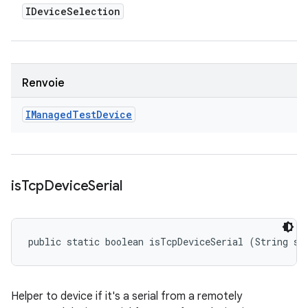
IDevice
Selection
Renvoie
IManaged
Test
Device
is
Tcp
Device
Serial
public static boolean isTcpDeviceSerial (String se
Helper to device if it's a serial from a remotely