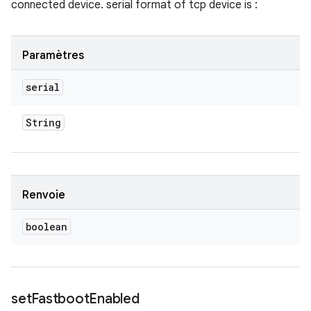
connected device. serial format of tcp device is
:
Paramètres
serial
String
Renvoie
boolean
set
Fastboot
Enabled