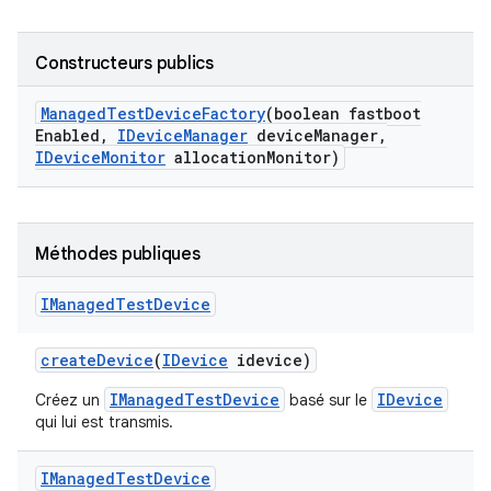
Constructeurs publics
Managed
Test
Device
Factory
(boolean fastboot
Enabled
,
IDevice
Manager
device
Manager
,
IDevice
Monitor
allocation
Monitor)
Méthodes publiques
IManaged
Test
Device
create
Device
(
IDevice
idevice)
IManagedTestDevice
IDevice
Créez un
basé sur le
qui lui est transmis.
IManaged
Test
Device