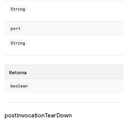
String
port
String
Retorna
boolean
post
Invocation
Tear
Down