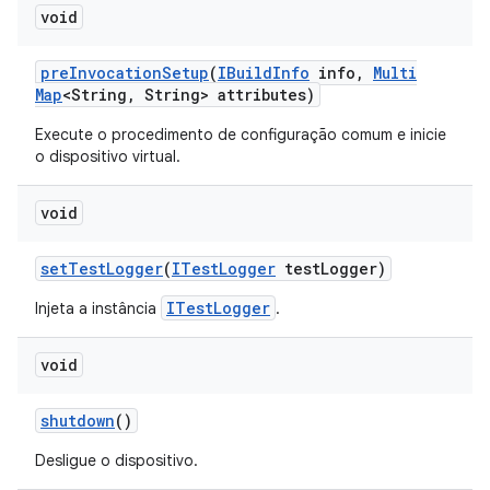
void
pre
Invocation
Setup
(
IBuild
Info
info
,
Multi
Map
<String
,
String> attributes)
Execute o procedimento de configuração comum e inicie
o dispositivo virtual.
void
set
Test
Logger
(
ITest
Logger
test
Logger)
ITestLogger
Injeta a instância
.
void
shutdown
()
Desligue o dispositivo.