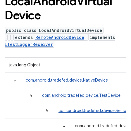
Local
Android
Virtual
Device
public class LocalAndroidVirtualDevice
extends
RemoteAndroidDevice
implements
ITestLoggerReceiver
java.lang.Object
↳
com.android.tradefed.device.NativeDevice
↳
com.android.tradefed.device.TestDevice
↳
com.android.tradefed.device.Remote
↳
com.android.tradefed.device