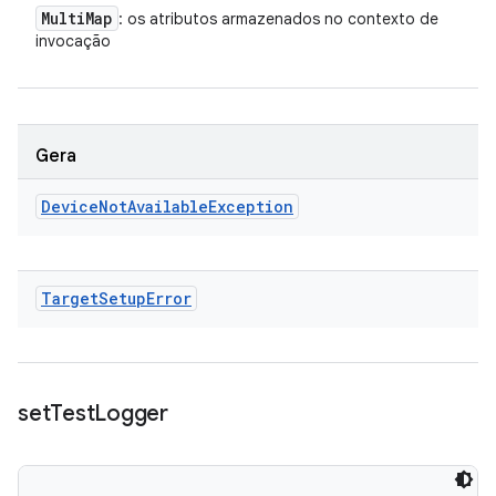
Multi
Map
: os atributos armazenados no contexto de
invocação
Gera
Device
Not
Available
Exception
Target
Setup
Error
set
Test
Logger