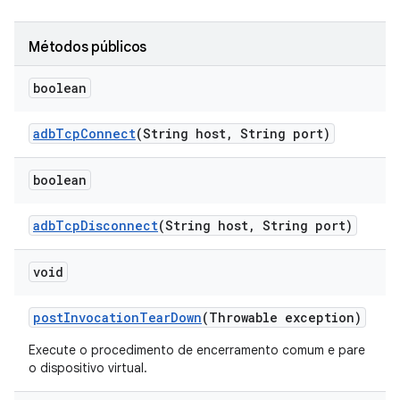
Métodos públicos
boolean
adb
Tcp
Connect
(String host
,
String port)
boolean
adb
Tcp
Disconnect
(String host
,
String port)
void
post
Invocation
Tear
Down
(Throwable exception)
Execute o procedimento de encerramento comum e pare
o dispositivo virtual.