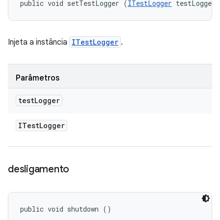
public void setTestLogger (
ITestLogger
 testLogger)
Injeta a instância
ITestLogger
.
Parâmetros
test
Logger
ITest
Logger
desligamento
public void shutdown ()