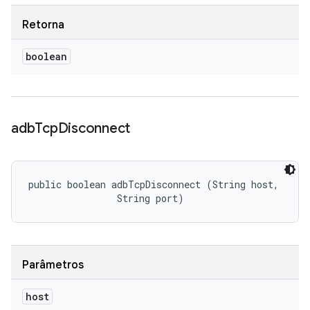
Retorna
boolean
adb
Tcp
Disconnect
public boolean adbTcpDisconnect (String host, 

                String port)
Parâmetros
host