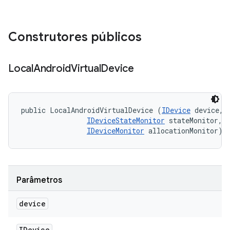
Construtores públicos
Local
Android
Virtual
Device
public LocalAndroidVirtualDevice (
IDevice
 device, 

IDeviceStateMonitor
 stateMonitor, 

IDeviceMonitor
 allocationMonitor)
Parâmetros
device
IDevice