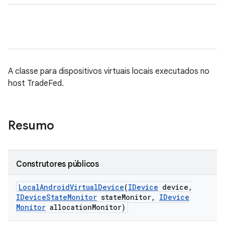
A classe para dispositivos virtuais locais executados no
host TradeFed.
Resumo
Construtores públicos
Local
Android
Virtual
Device
(
IDevice
device
,
IDevice
State
Monitor
state
Monitor
,
IDevice
Monitor
allocation
Monitor)