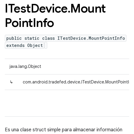
ITest
Device
.
Mount
Point
Info
public static class ITestDevice.MountPointInfo
extends Object
java.lang.Object
↳
com.android.tradefed.device.ITestDevice.MountPointInf
Es una clase struct simple para almacenar información