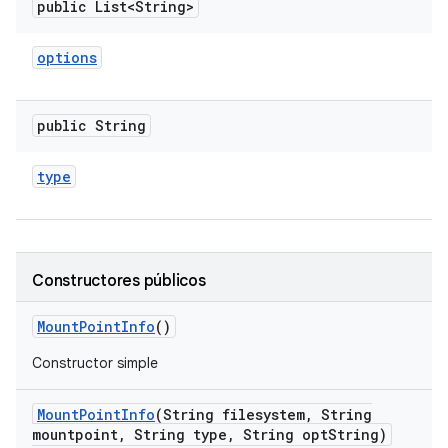
public List<String>
options
public String
type
Constructores públicos
Mount
Point
Info
()
Constructor simple
Mount
Point
Info
(String filesystem
,
String
mountpoint
,
String type
,
String opt
String)