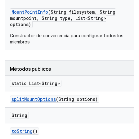
Mount
Point
Info
(String filesystem
,
String
mountpoint
,
String type
,
List<String>
options)
Constructor de conveniencia para configurar todos los
miembros
Métodos públicos
static List<String>
split
Mount
Options
(String options)
String
to
String
()