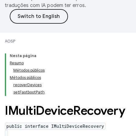
traduções com IA podem ter erros.
AOSP
Nesta página
Resumo
Métodos públicos
Métodos públicos
recover
Devices
set
Fastboot
Path
IMulti
Device
Recovery
public interface IMultiDeviceRecovery