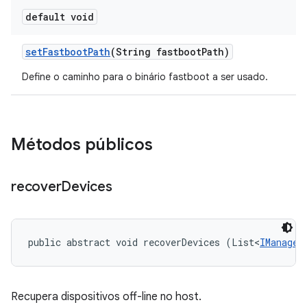
default void
set
Fastboot
Path
(String fastboot
Path)
Define o caminho para o binário fastboot a ser usado.
Métodos públicos
recover
Devices
public abstract void recoverDevices (List<
IManaged
Recupera dispositivos off-line no host.