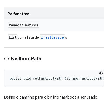
Parâmetros
managed
Devices
List
ITest
Device
: uma lista de
s.
set
Fastboot
Path
public void setFastbootPath (String fastbootPath)
Define o caminho para o binário fastboot a ser usado.