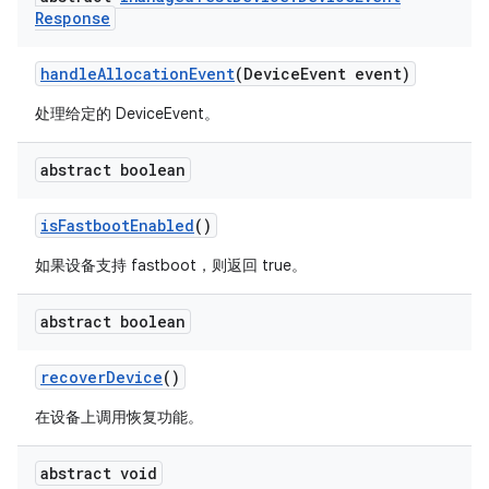
Response
handle
Allocation
Event
(Device
Event event)
处理给定的 DeviceEvent。
abstract boolean
is
Fastboot
Enabled
()
如果设备支持 fastboot，则返回 true。
abstract boolean
recover
Device
()
在设备上调用恢复功能。
abstract void