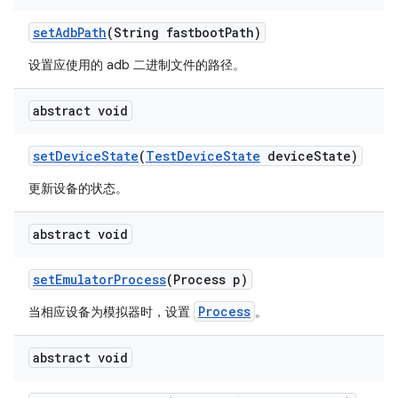
set
Adb
Path
(String fastboot
Path)
设置应使用的 adb 二进制文件的路径。
abstract void
set
Device
State
(
Test
Device
State
device
State)
更新设备的状态。
abstract void
set
Emulator
Process
(Process p)
Process
当相应设备为模拟器时，设置
。
abstract void