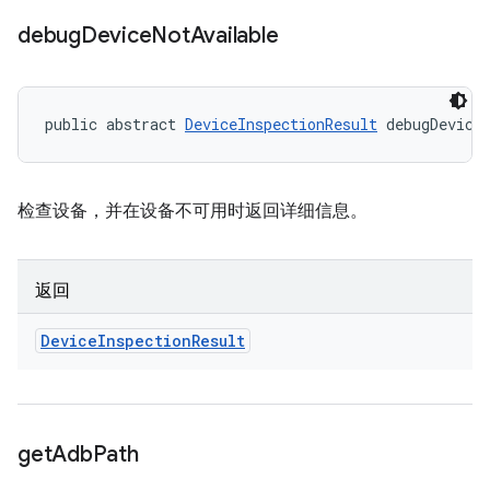
debug
Device
Not
Available
public abstract 
DeviceInspectionResult
 debugDevice
检查设备，并在设备不可用时返回详细信息。
返回
Device
Inspection
Result
get
Adb
Path