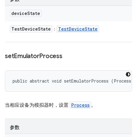
device
State
Test
Device
State
Test
Device
State
：
set
Emulator
Process
public abstract void setEmulatorProcess (Process p
当相应设备为模拟器时，设置
Process
。
参数