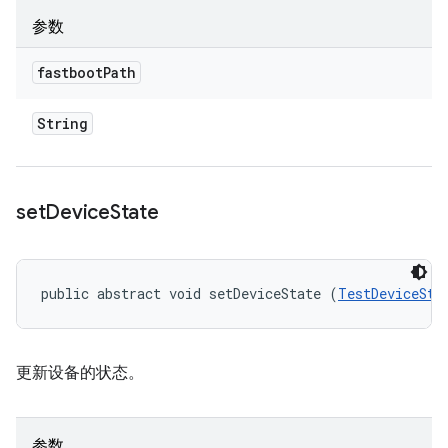
参数
fastboot
Path
String
set
Device
State
public abstract void setDeviceState (
TestDeviceSta
更新设备的状态。
参数