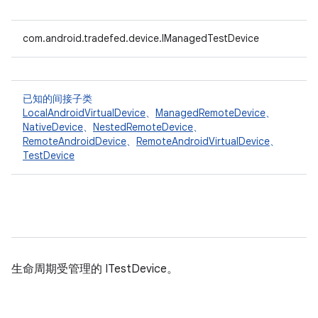
com.android.tradefed.device.IManagedTestDevice
已知的间接子类
LocalAndroidVirtualDevice
、
ManagedRemoteDevice
、
NativeDevice
、
NestedRemoteDevice
、
RemoteAndroidDevice
、
RemoteAndroidVirtualDevice
、
TestDevice
生命周期受管理的 ITestDevice。