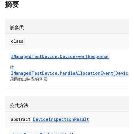
摘要
嵌套类
class
IManaged
Test
Device
.
Device
Event
Response
对
IManagedTestDevice.handleAllocationEvent(DeviceE
调用做出响应的容器
公共方法
abstract
Device
Inspection
Result