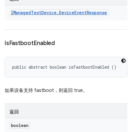
IManaged
Test
Device
.
Device
Event
Response
is
Fastboot
Enabled
public abstract boolean isFastbootEnabled ()
如果设备支持 fastboot，则返回 true。
返回
boolean