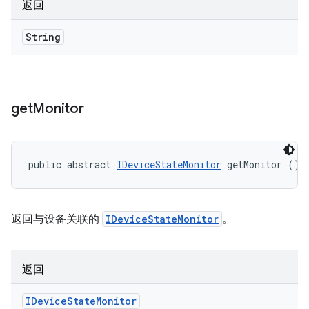
返回
String
get
Monitor
public abstract 
IDeviceStateMonitor
 getMonitor ()
返回与设备关联的
IDeviceStateMonitor
。
返回
IDevice
State
Monitor