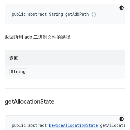
public abstract String getAdbPath ()
返回所用 adb 二进制文件的路径。
返回
String
get
Allocation
State
public abstract 
DeviceAllocationState
 getAllocatio