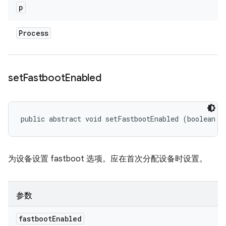
p
Process
set
Fastboot
Enabled
public abstract void setFastbootEnabled (boolean f
为设备设置 fastboot 选项。应在首次分配设备时设置。
参数
fastboot
Enabled