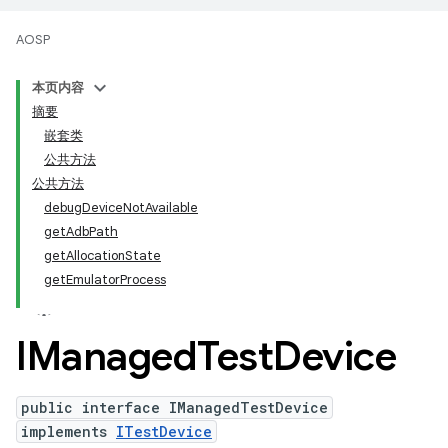
AOSP
本页内容
摘要
嵌套类
公共方法
公共方法
debugDeviceNotAvailable
getAdbPath
getAllocationState
getEmulatorProcess
IManaged
Test
Device
public interface IManagedTestDevice
implements
ITestDevice