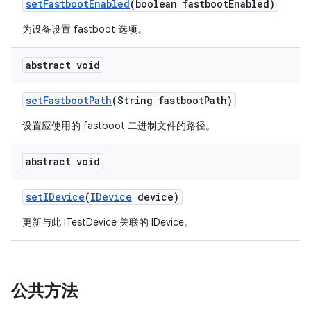
set
Fastboot
Enabled
(boolean fastboot
Enabled)
为设备设置 fastboot 选项。
abstract void
set
Fastboot
Path
(String fastboot
Path)
设置应使用的 fastboot 二进制文件的路径。
abstract void
set
IDevice
(
IDevice
device)
更新与此 ITestDevice 关联的 IDevice。
公共方法