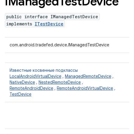
IManaged
Test
Device
public interface IManagedTestDevice
implements
ITestDevice
com.android.tradefed.device.IManagedTestDevice
Известные косвенные подклассы
LocalAndroidVirtualDevice
,
ManagedRemoteDevice
,
NativeDevice
,
NestedRemoteDevice
,
RemoteAndroidDevice
,
RemoteAndroidVirtualDevice
,
TestDevice