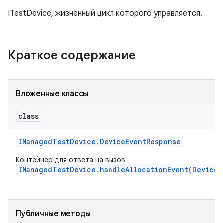
ITestDevice, жизненный цикл которого управляется.
Краткое содержание
Вложенные классы
class
IManaged
Test
Device
.
Device
Event
Response
Контейнер для ответа на вызов
IManagedTestDevice.handleAllocationEvent(DeviceE
Публичные методы