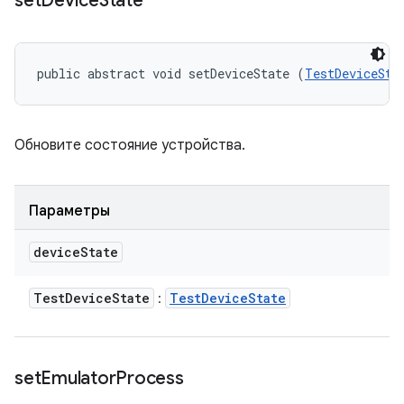
set
Device
State
public abstract void setDeviceState (
TestDeviceSta
Обновите состояние устройства.
Параметры
device
State
Test
Device
State
Test
Device
State
:
set
Emulator
Process