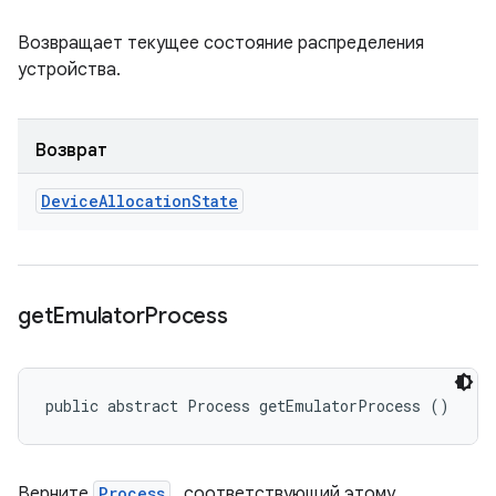
Возвращает текущее состояние распределения
устройства.
Возврат
Device
Allocation
State
get
Emulator
Process
public abstract Process getEmulatorProcess ()
Верните
Process
, соответствующий этому