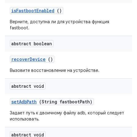
is
Fastboot
Enabled
()
Верните, доступна ли для устройства функция
fastboot.
abstract boolean
recover
Device
()
Вызовите восстановление на устройстве.
abstract void
set
Adb
Path
(String fastboot
Path)
Задает путь к двоичному файлу adb, который следует
использовать.
abstract void