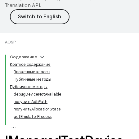
Translation API
.
AOSP
Содержание
Краткое содержание
Вложенные классы
Публичные методы
Публичные методы
debugDeviceNotAvailable
получитьAdbPath
получитьAllocationState
getEmulatorProcess