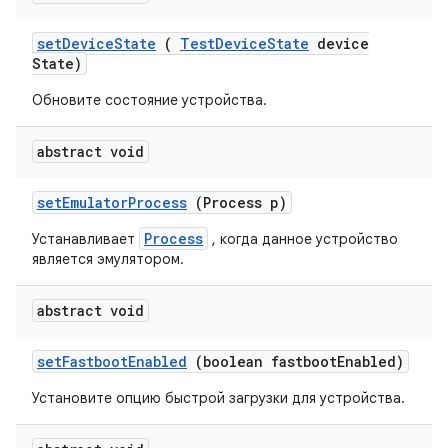
set
Device
State
(
Test
Device
State
device
State)
Обновите состояние устройства.
abstract void
set
Emulator
Process
(Process p)
Process
Устанавливает
, когда данное устройство
является эмулятором.
abstract void
set
Fastboot
Enabled
(boolean fastboot
Enabled)
Установите опцию быстрой загрузки для устройства.