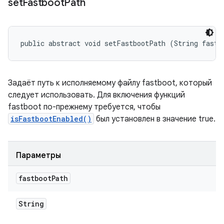
set
Fastboot
Path
public abstract void setFastbootPath (String fastb
Задаёт путь к исполняемому файлу fastboot, который
следует использовать. Для включения функций
fastboot по-прежнему требуется, чтобы
isFastbootEnabled()
был установлен в значение true.
Параметры
fastboot
Path
String