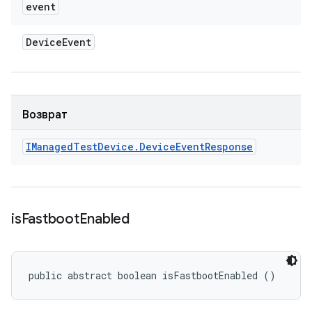
event
Device
Event
Возврат
IManaged
Test
Device
.
Device
Event
Response
is
Fastboot
Enabled
public abstract boolean isFastbootEnabled ()