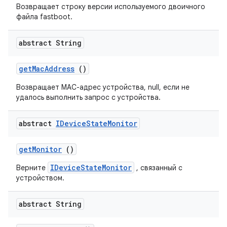
Возвращает строку версии используемого двоичного
файла fastboot.
abstract String
get
Mac
Address
()
Возвращает MAC-адрес устройства, null, если не
удалось выполнить запрос с устройства.
abstract
IDevice
State
Monitor
get
Monitor
()
IDeviceStateMonitor
Верните
, связанный с
устройством.
abstract String