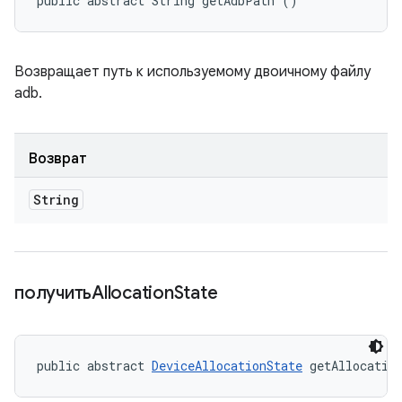
public abstract String getAdbPath ()
Возвращает путь к используемому двоичному файлу
adb.
Возврат
String
получитьAllocation
State
public abstract 
DeviceAllocationState
 getAllocatio