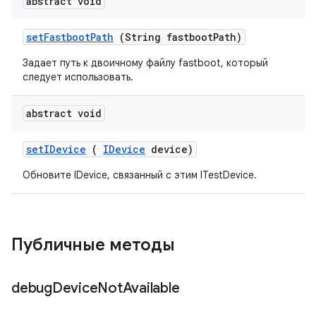
abstract void
set
Fastboot
Path
(String fastboot
Path)
Задает путь к двоичному файлу fastboot, который
следует использовать.
abstract void
set
IDevice
(
IDevice
device)
Обновите IDevice, связанный с этим ITestDevice.
Публичные методы
debug
Device
Not
Available