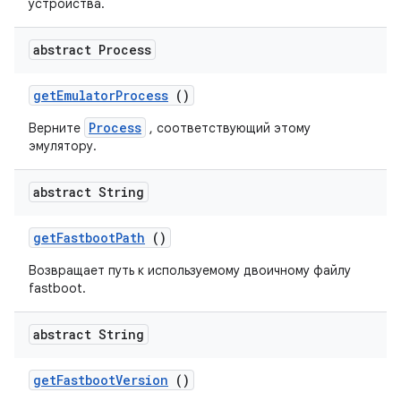
устройства.
abstract Process
get
Emulator
Process
()
Process
Верните
, соответствующий этому
эмулятору.
abstract String
get
Fastboot
Path
()
Возвращает путь к используемому двоичному файлу
fastboot.
abstract String
get
Fastboot
Version
()