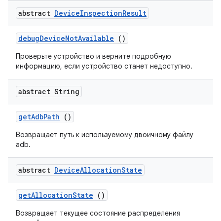
abstract
Device
Inspection
Result
debug
Device
Not
Available
()
Проверьте устройство и верните подробную
информацию, если устройство станет недоступно.
abstract String
get
Adb
Path
()
Возвращает путь к используемому двоичному файлу
adb.
abstract
Device
Allocation
State
get
Allocation
State
()
Возвращает текущее состояние распределения