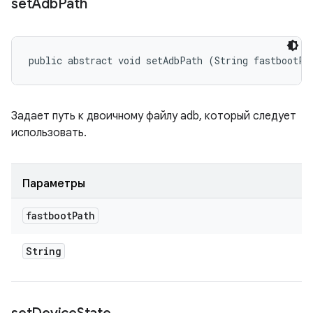
set
Adb
Path
public abstract void setAdbPath (String fastbootPa
Задает путь к двоичному файлу adb, который следует
использовать.
Параметры
fastboot
Path
String