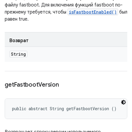
файлу fastboot. Для включения функций fastboot по-
прежнему требуется, чтобы
isFastbootEnabled()
был
равен true.
Возврат
String
get
Fastboot
Version
public abstract String getFastbootVersion ()