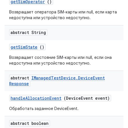
get
Sim
Operator
()
Возвращает оператора SIM-карты или null, если карта
недоступна или устройство недоступно.
abstract String
get
Sim
State
()
Возвращает состояние SIM-карты или null, если она
недоступна или устройство недоступно.
abstract
IManaged
Test
Device
.
Device
Event
Response
handle
Allocation
Event
(Device
Event event)
Обработать заданное DeviceEvent.
abstract boolean