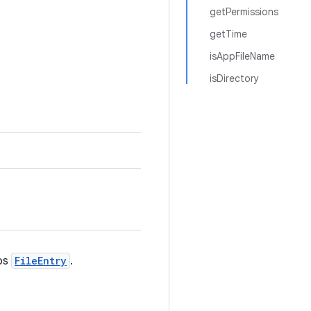
getPermissions
getTime
isAppFileName
isDirectory
dos
FileEntry
.