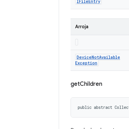
IFile
Entry
Arroja
Device
Not
Available
Exception
get
Children
public abstract Collec