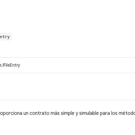
ntry
.IFileEntry
proporciona un contrato más simple y simulable para los méto