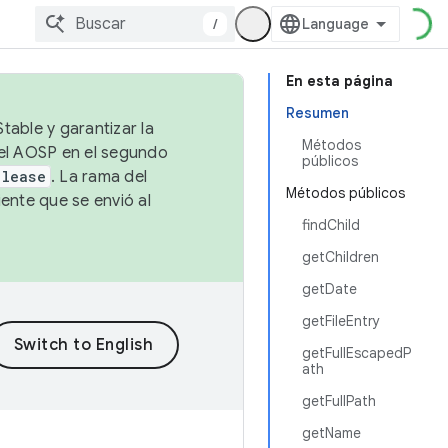
/
En esta página
Resumen
table y garantizar la
Métodos
 el AOSP en el segundo
públicos
elease
. La rama del
Métodos públicos
ente que se envió al
findChild
getChildren
getDate
getFileEntry
getFullEscapedP
ath
getFullPath
getName