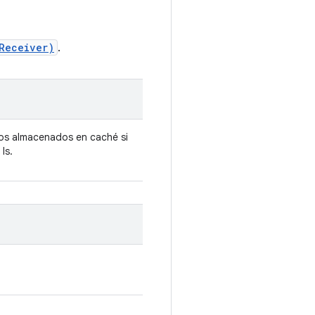
gReceiver)
.
ios almacenados en caché si
ls.