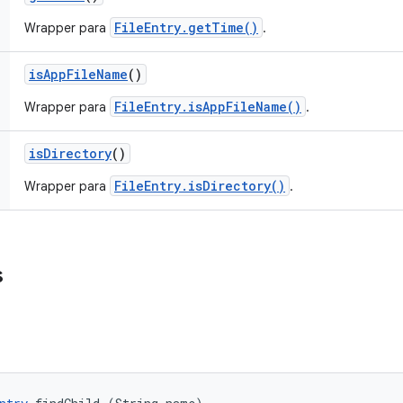
FileEntry.getTime()
Wrapper para
.
is
App
File
Name
()
FileEntry.isAppFileName()
Wrapper para
.
is
Directory
()
FileEntry.isDirectory()
Wrapper para
.
s