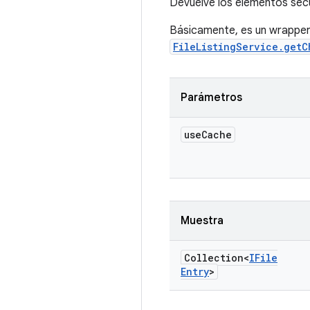
Devuelve los elementos sec
Básicamente, es un wrapper
FileListingService.getC
Parámetros
use
Cache
Muestra
Collection<
IFile
Entry
>