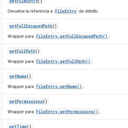
get
File
Entry
()
FileEntry
Devuelve la referencia a
de ddmlib.
get
Full
Escaped
Path
()
FileEntry.getFullEscapedPath()
Wrapper para
.
get
Full
Path
()
FileEntry.getFullPath()
Wrapper para
.
get
Name
()
FileEntry.getName()
Wrapper para
.
get
Permissions
()
FileEntry.getPermissions()
Wrapper para
.
get
Time
()