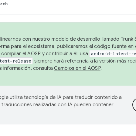
arch
alinearnos con nuestro modelo de desarrollo llamado Trunk S
forma para el ecosistema, publicaremos el código fuente en
 compilar el AOSP y contribuir a él, usa
android-latest-r
test-release
siempre hará referencia a la versión más reci
 información, consulta
Cambios en el AOSP
.
gle utiliza tecnología de IA para traducir contenido a
as traducciones realizadas con IA pueden contener