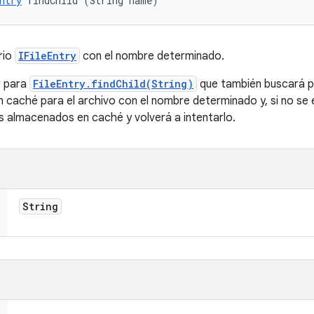
ntry
 findChild (String name)
rio
IFileEntry
con el nombre determinado.
r para
FileEntry.findChild(String)
que también buscará p
caché para el archivo con el nombre determinado y, si no se e
os almacenados en caché y volverá a intentarlo.
String