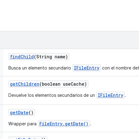
find
Child
(String name)
IFileEntry
Busca un elemento secundario
con el nombre de
get
Children
(boolean use
Cache)
IFileEntry
Devuelve los elementos secundarios de un
.
get
Date
()
FileEntry.getDate()
Wrapper para
.