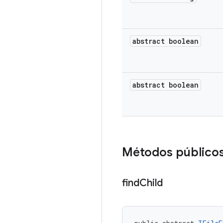
abstract boolean
abstract boolean
Métodos público
find
Child