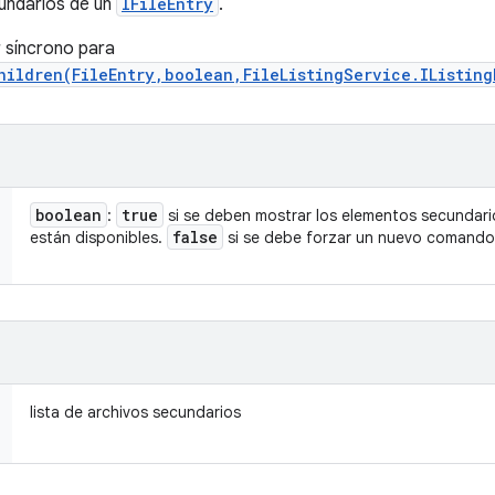
undarios de un
IFileEntry
.
 síncrono para
hildren(FileEntry,boolean,FileListingService.IListin
boolean
true
:
si se deben mostrar los elementos secundar
false
están disponibles.
si se debe forzar un nuevo comando 
lista de archivos secundarios