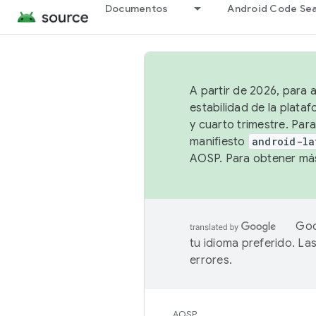
Documentos
Android Code Se
A partir de 2026, para 
estabilidad de la plata
y cuarto trimestre. Para
manifiesto
android-la
AOSP. Para obtener más
Goo
tu idioma preferido. L
errores.
AOSP