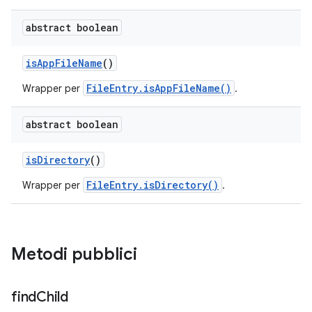
abstract boolean
is
App
File
Name
()
FileEntry.isAppFileName()
Wrapper per
.
abstract boolean
is
Directory
()
FileEntry.isDirectory()
Wrapper per
.
Metodi pubblici
find
Child