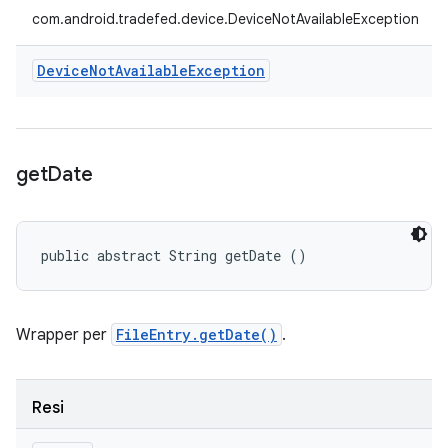
com.android.tradefed.device.DeviceNotAvailableException
Device
Not
Available
Exception
get
Date
public abstract String getDate ()
Wrapper per
FileEntry.getDate()
.
Resi