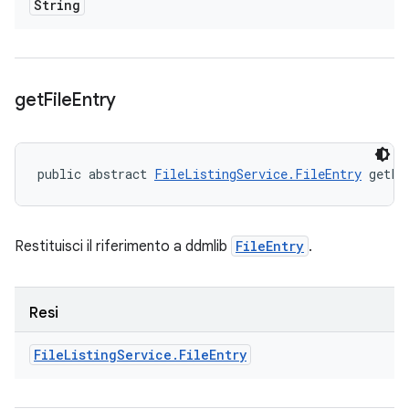
String
get
File
Entry
public abstract 
FileListingService.FileEntry
 getFi
Restituisci il riferimento a ddmlib
FileEntry
.
Resi
File
Listing
Service
.
File
Entry