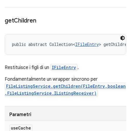
get
Children
public abstract Collection<
IFileEntry
> getChildren
Restituisce i figli di un
IFileEntry
.
Fondamentalmente un wrapper sincrono per
FileListingService.getChildren(FileEntry,boolean
,FileListingService.IListingReceiver)
Parametri
use
Cache