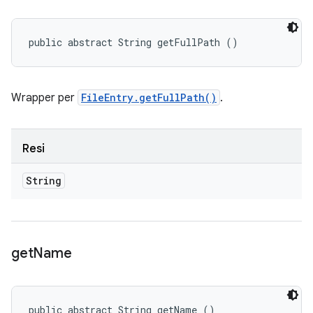
public abstract String getFullPath ()
Wrapper per
FileEntry.getFullPath()
.
Resi
String
get
Name
public abstract String getName ()