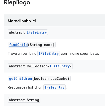
Riepilogo
Metodi pubblici
abstract
IFile
Entry
find
Child
(String name)
IFileEntry
Trova un bambino
con il nome specificato.
abstract Collection<
IFile
Entry
>
get
Children
(boolean use
Cache)
IFileEntry
Restituisce i figli di un
.
abstract String