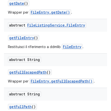
get
Date
()
FileEntry.getDate()
Wrapper per
.
abstract
File
Listing
Service
.
File
Entry
get
File
Entry
()
FileEntry
Restituisci il riferimento a ddmlib
.
abstract String
get
Full
Escaped
Path
()
FileEntry.getFullEscapedPath()
Wrapper per
.
abstract String
get
Full
Path
()