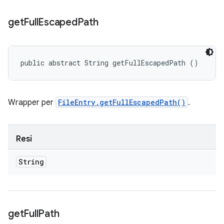
get
Full
Escaped
Path
public abstract String getFullEscapedPath ()
Wrapper per
FileEntry.getFullEscapedPath()
.
Resi
String
get
Full
Path