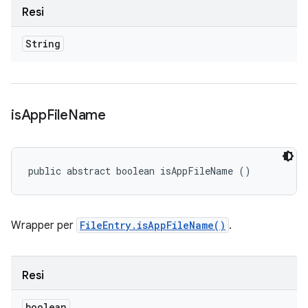
Resi
String
is
App
File
Name
public abstract boolean isAppFileName ()
Wrapper per
FileEntry.isAppFileName()
.
Resi
boolean