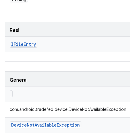
Resi
IFile
Entry
Genera
com.android.tradefed.device.DeviceNotAvailableException
Device
Not
Available
Exception