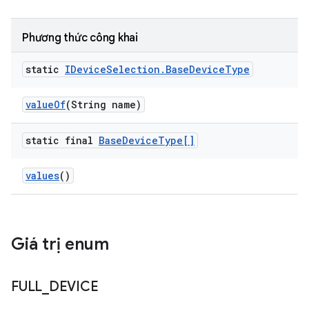
Phương thức công khai
static
IDevice
Selection
.
Base
Device
Type
value
Of
(String name)
static final
Base
Device
Type[]
values
()
Giá trị enum
FULL
_
DEVICE