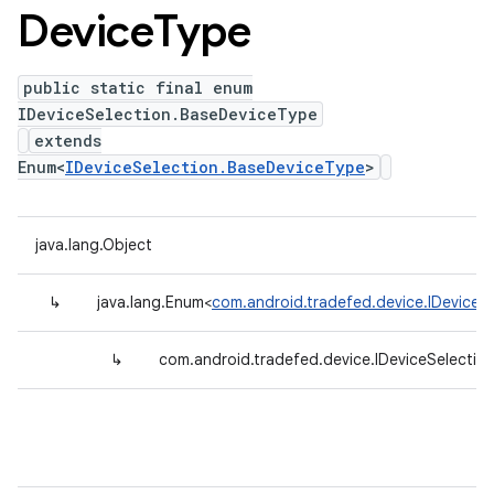
Device
Type
public static final enum
IDeviceSelection.BaseDeviceType
extends
Enum<
IDeviceSelection.BaseDeviceType
>
java.lang.Object
↳
java.lang.Enum<
com.android.tradefed.device.IDeviceS
↳
com.android.tradefed.device.IDeviceSelectio