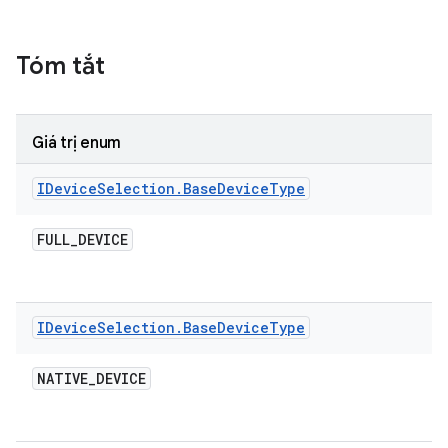
Tóm tắt
Giá trị enum
IDevice
Selection
.
Base
Device
Type
FULL
_
DEVICE
IDevice
Selection
.
Base
Device
Type
NATIVE
_
DEVICE