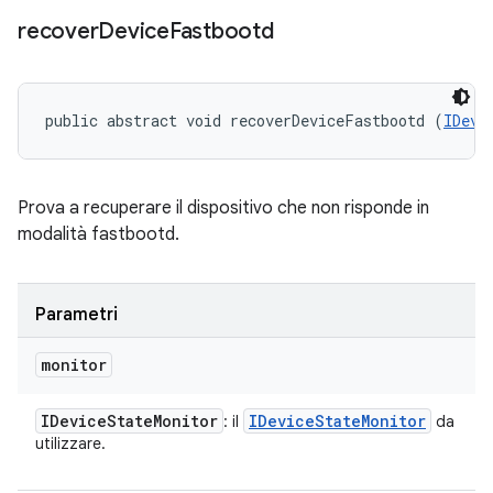
recover
Device
Fastbootd
public abstract void recoverDeviceFastbootd (
IDevi
Prova a recuperare il dispositivo che non risponde in
modalità fastbootd.
Parametri
monitor
IDevice
State
Monitor
IDevice
State
Monitor
: il
da
utilizzare.