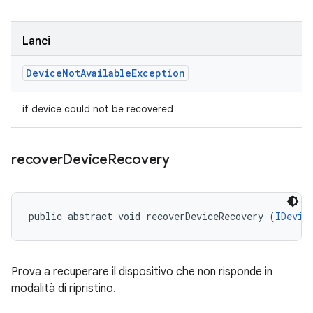
Lanci
Device
Not
Available
Exception
if device could not be recovered
recover
Device
Recovery
public abstract void recoverDeviceRecovery (
IDevic
Prova a recuperare il dispositivo che non risponde in
modalità di ripristino.