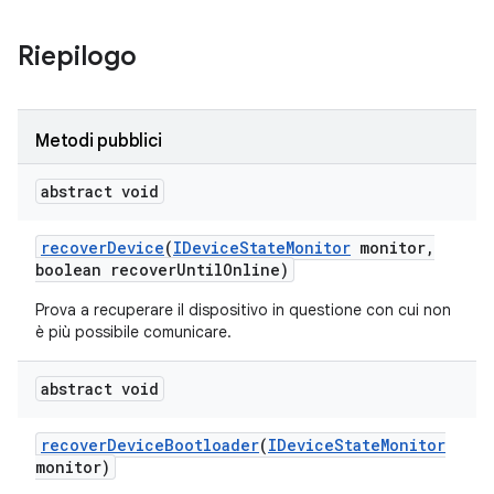
Riepilogo
Metodi pubblici
abstract void
recover
Device
(
IDevice
State
Monitor
monitor
,
boolean recover
Until
Online)
Prova a recuperare il dispositivo in questione con cui non
è più possibile comunicare.
abstract void
recover
Device
Bootloader
(
IDevice
State
Monitor
monitor)