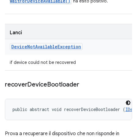
wait
For
Device
Available(
)
ha esito positivo.
Lanci
Device
Not
Available
Exception
if device could not be recovered
recover
Device
Bootloader
public abstract void recoverDeviceBootloader (
IDev
Prova a recuperare il dispositivo che non risponde in