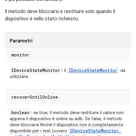
Il metodo deve bloccarsi e restituire solo quando il
dispositivo è nello stato richiesto.
Parametri
monitor
IDevice
State
Monitor
IDevice
State
Monitor
: il
da
utilizzare.
recover
Until
Online
boolean
: se true, il metodo deve restituire il valore non
appena il dispositivo è online su adb. Se false, il metodo
deve bloccarsi finché il dispositivo non è completamente
IDevice
State
Monitor
.
disponibile per i test (ovvero