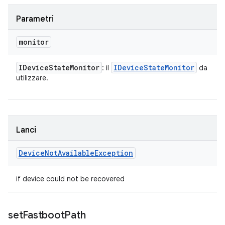
Parametri
monitor
IDevice
State
Monitor
IDevice
State
Monitor
: il
da
utilizzare.
Lanci
Device
Not
Available
Exception
if device could not be recovered
set
Fastboot
Path