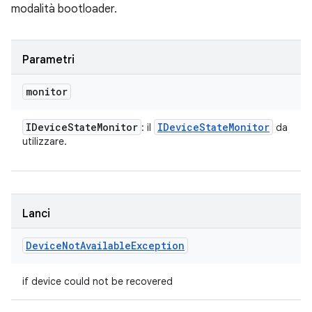
modalità bootloader.
Parametri
monitor
IDevice
State
Monitor
IDevice
State
Monitor
: il
da
utilizzare.
Lanci
Device
Not
Available
Exception
if device could not be recovered