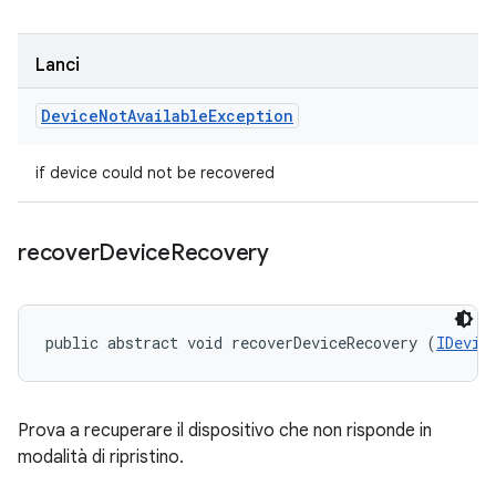
Lanci
Device
Not
Available
Exception
if device could not be recovered
recover
Device
Recovery
public abstract void recoverDeviceRecovery (
IDevic
Prova a recuperare il dispositivo che non risponde in
modalità di ripristino.