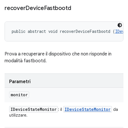
recover
Device
Fastbootd
public abstract void recoverDeviceFastbootd (
IDevi
Prova a recuperare il dispositivo che non risponde in
modalità fastbootd.
Parametri
monitor
IDevice
State
Monitor
IDevice
State
Monitor
: il
da
utilizzare.