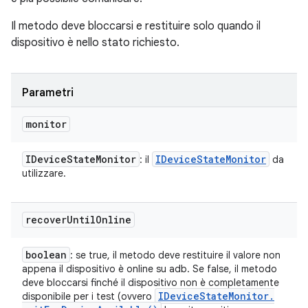
Il metodo deve bloccarsi e restituire solo quando il
dispositivo è nello stato richiesto.
Parametri
monitor
IDevice
State
Monitor
IDevice
State
Monitor
: il
da
utilizzare.
recover
Until
Online
boolean
: se true, il metodo deve restituire il valore non
appena il dispositivo è online su adb. Se false, il metodo
deve bloccarsi finché il dispositivo non è completamente
IDevice
State
Monitor
.
disponibile per i test (ovvero