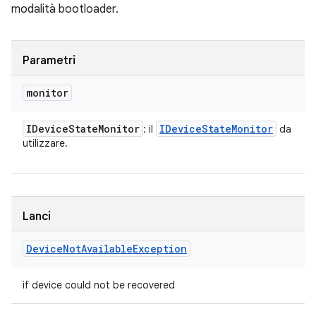
modalità bootloader.
Parametri
monitor
IDevice
State
Monitor
IDevice
State
Monitor
: il
da
utilizzare.
Lanci
Device
Not
Available
Exception
if device could not be recovered