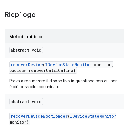
Riepilogo
Metodi pubblici
abstract void
recover
Device
(
IDevice
State
Monitor
monitor
,
boolean recover
Until
Online)
Prova a recuperare il dispositivo in questione con cui non
è più possibile comunicare.
abstract void
recover
Device
Bootloader
(
IDevice
State
Monitor
monitor)