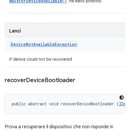
wait
For
Device
Available(
)
ha esito positivo.
Lanci
Device
Not
Available
Exception
if device could not be recovered
recover
Device
Bootloader
public abstract void recoverDeviceBootloader (
IDev
Prova a recuperare il dispositivo che non risponde in