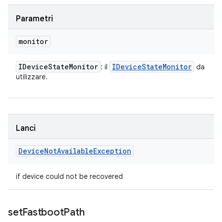
Parametri
monitor
IDevice
State
Monitor
IDevice
State
Monitor
: il
da
utilizzare.
Lanci
Device
Not
Available
Exception
if device could not be recovered
set
Fastboot
Path