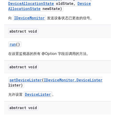
Device
Allocation
State
old
State
,
Device
Allocation
State
new
State)
IDeviceMonitor
向
发送设备状态已更改的信号。
abstract void
run
()
在设置监视器的所有 @Option 字段后调用的方法。
abstract void
set
Device
Lister
(
IDevice
Monitor
.
Device
Lister
lister)
DeviceLister
允许设置
。
abstract void