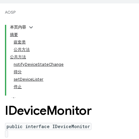
AOSP
本页内容
摘要
嵌套类
公共方法
公共方法
notifyDeviceStateChange
得分
setDeviceLister
停止
IDevice
Monitor
public interface IDeviceMonitor