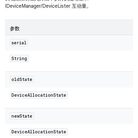
IDeviceManager/DeviceLister 互动量。
参数
serial
String
old
State
Device
Allocation
State
new
State
Device
Allocation
State