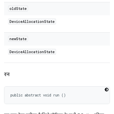
old
State
Device
Allocation
State
new
State
Device
Allocation
State
रन
public abstract void run ()