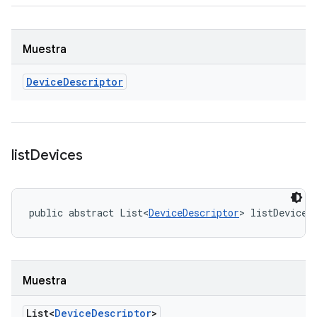
Muestra
Device
Descriptor
list
Devices
public abstract List<
DeviceDescriptor
> listDevices
Muestra
List<
Device
Descriptor
>