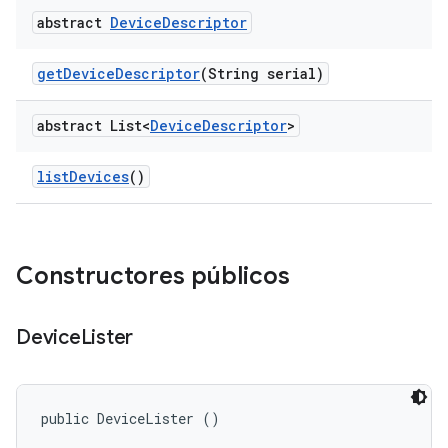
abstract
Device
Descriptor
get
Device
Descriptor
(String serial)
abstract List<
Device
Descriptor
>
list
Devices
()
Constructores públicos
Device
Lister
public DeviceLister ()