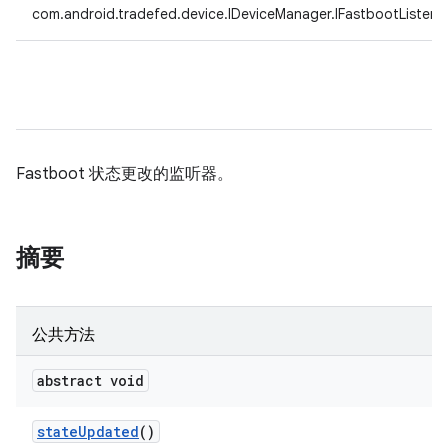
com.android.tradefed.device.IDeviceManager.IFastbootListene
Fastboot 状态更改的监听器。
摘要
公共方法
abstract void
state
Updated
()