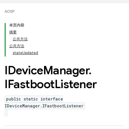
AOSP
本页内容
摘要
公共方法
公共方法
stateUpdated
IDevice
Manager
.
IFastboot
Listener
public static interface
IDeviceManager.IFastbootListener