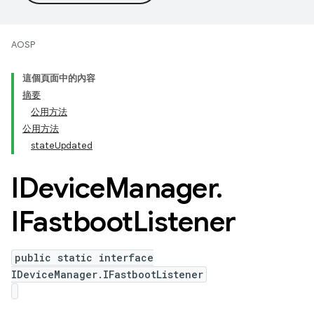
AOSP
這個頁面中的內容
摘要
公用方法
公用方法
stateUpdated
IDevice
Manager
.
IFastboot
Listener
public static interface
IDeviceManager.IFastbootListener