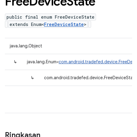
Free
Device
State
public final enum FreeDeviceState
extends Enum<
FreeDeviceState
>
java.lang.Object
↳
java.lang.Enum<
com.android.tradefed.device.FreeDevi
↳
com.android.tradefed.device.FreeDeviceStat
Ringkasan