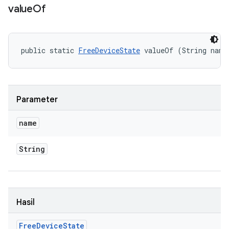
value
Of
public static 
FreeDeviceState
 valueOf (String name
Parameter
name
String
Hasil
Free
Device
State