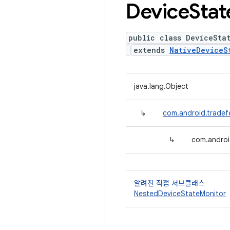
Device
Stat
public class DeviceSta
extends
NativeDeviceS
java.lang.Object
↳
com.android.tradef
↳
com.androi
알려진 직접 서브클래스
NestedDeviceStateMonitor