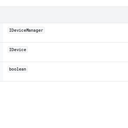
IDevice
Manager
IDevice
boolean