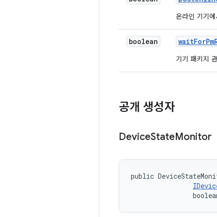
온라인 기기에
boolean
wait
For
Pm
기기 패키지 
공개 생성자
Device
State
Monitor
public DeviceStateMoni
IDevic
                boolea