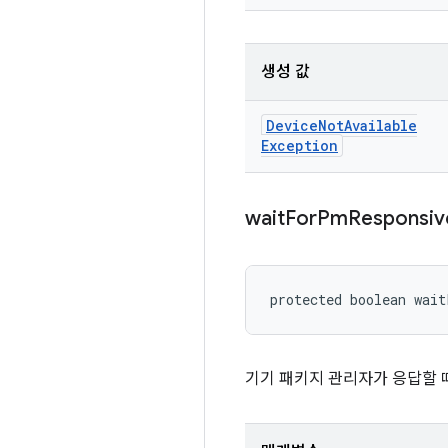
생성 값
Device
Not
Available
Exception
wait
For
Pm
Responsiv
protected boolean wai
기기 패키지 관리자가 응답할 