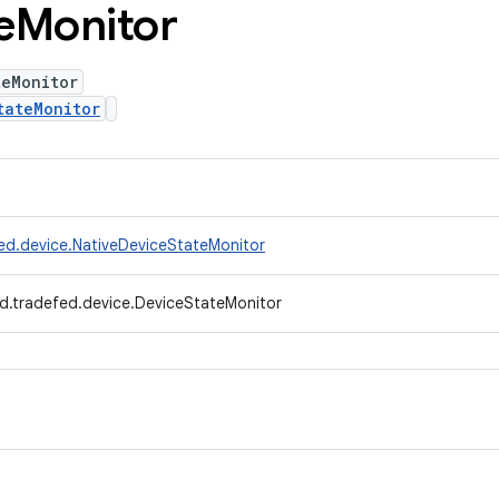
e
Monitor
teMonitor
tateMonitor
ed.device.NativeDeviceStateMonitor
d.tradefed.device.DeviceStateMonitor