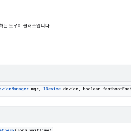
하는 도우미 클래스입니다.
evice
Manager
mgr
,
IDevice
device
,
boolean fastboot
Ena
e
Check
(long wait
Time)