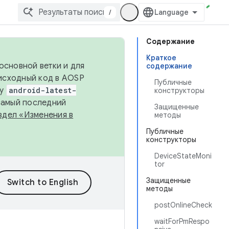
/
Содержание
Краткое
основной ветки и для
содержание
исходный код в AOSP
Публичные
ку
android-latest-
конструкторы
 самый последний
Защищенные
здел «Изменения в
методы
Публичные
конструкторы
DeviceStateMoni
tor
Защищенные
методы
postOnlineCheck
waitForPmRespo