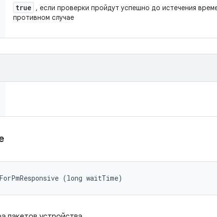
true
, если проверки пройдут успешно до истечения врем
противном случае
ve
tForPmResponsive (long waitTime)
а пакетов устройства.