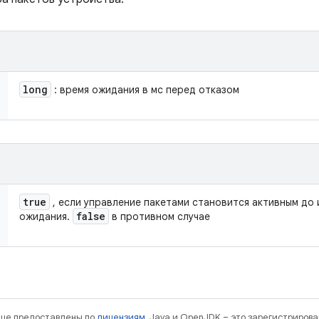
long
: время ожидания в мс перед отказом
true
, если управление пакетами становится активным до
false
ожидания.
в противном случае
нице предоставлены по
лицензиям
. Java и OpenJDK – это зарегистриров