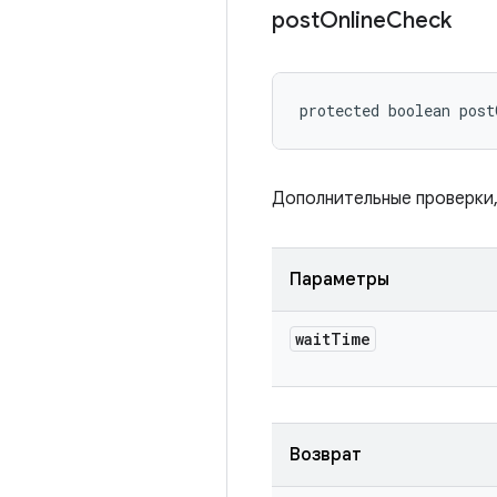
post
Online
Check
protected boolean pos
Дополнительные проверки
Параметры
wait
Time
Возврат