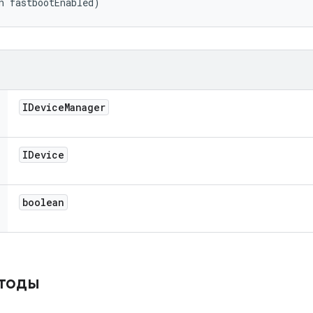
n fastbootEnabled)
IDevice
Manager
IDevice
boolean
етоды