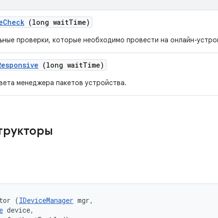
e
Check
(long wait
Time)
ьные проверки, которые необходимо провести на онлайн-устро
Responsive
(long wait
Time)
вета менеджера пакетов устройства.
трукторы
tor (
IDeviceManager
 mgr, 

e
 device, 
