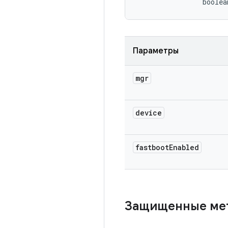
                boolea
Параметры
mgr
device
fastboot
Enabled
Защищенные м