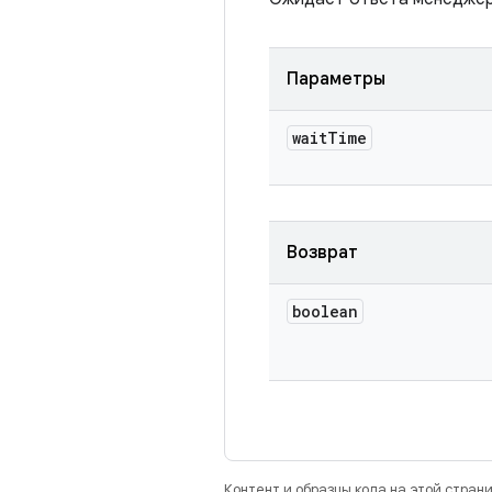
Параметры
wait
Time
Возврат
boolean
Контент и образцы кода на этой стра