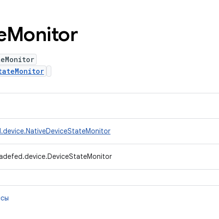
e
Monitor
teMonitor
tateMonitor
.device.NativeDeviceStateMonitor
radefed.device.DeviceStateMonitor
ссы