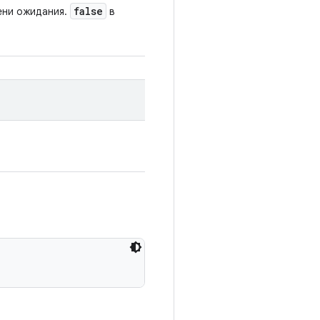
false
ени ожидания.
в