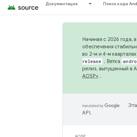
Документация
Поиск кода And
Начиная с 2026 года, 
обеспечения стабильн
во 2-м и 4-м квартала
release
. Ветка
andro
релиз, выпущенный в 
AOSP»
.
Эта
API
.
AOSP