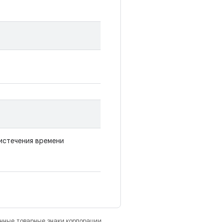
 истечения времени
анные товарные знаки корпорации