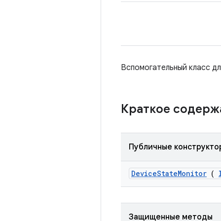
Вспомогательный класс д
Краткое содер
Публичные конструкто
Device
State
Monitor
(
Защищенные методы