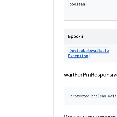
boolean
Броски
Device
Not
Available
Exception
wait
For
Pm
Responsi
protected boolean wai
Ожидает ответа менеджер