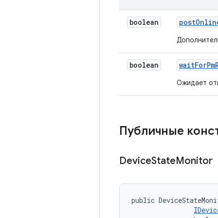
boolean
post
Onlin
Дополнител
boolean
wait
For
Pm
Ожидает от
Публичные конс
Device
State
Monitor
public DeviceStateMoni
IDevic