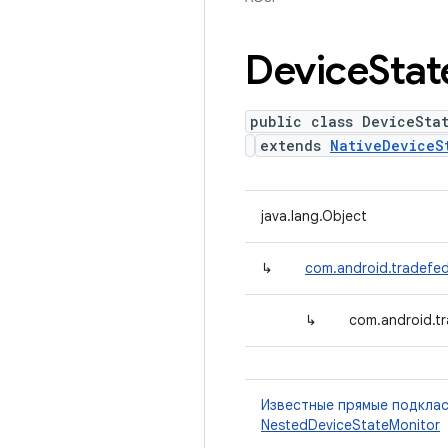
Device
Stat
public class DeviceSta
extends
NativeDeviceS
java.lang.Object
↳
com.android.tradefed
↳
com.android.t
Известные прямые подкла
NestedDeviceStateMonitor