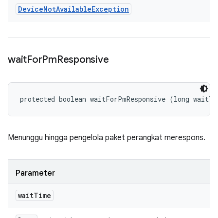
Device
Not
Available
Exception
wait
For
Pm
Responsive
protected boolean waitForPmResponsive (long waitTi
Menunggu hingga pengelola paket perangkat merespons.
Parameter
wait
Time