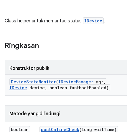
Class helper untuk memantau status
IDevice
.
Ringkasan
Konstruktor publik
Device
State
Monitor
(
IDevice
Manager
mgr
,
IDevice
device
,
boolean fastboot
Enabled)
Metode yang dilindungi
boolean
post
Online
Check
(long wait
Time)