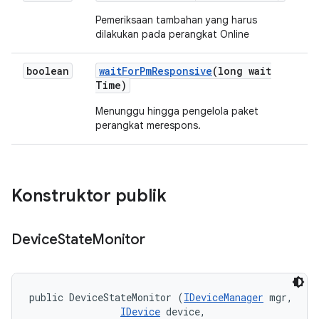
Pemeriksaan tambahan yang harus
dilakukan pada perangkat Online
boolean
wait
For
Pm
Responsive
(long wait
Time)
Menunggu hingga pengelola paket
perangkat merespons.
Konstruktor publik
Device
State
Monitor
public DeviceStateMonitor (
IDeviceManager
 mgr, 

IDevice
 device, 
