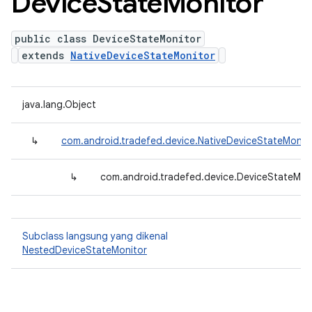
Device
State
Monitor
public class DeviceStateMonitor
extends
NativeDeviceStateMonitor
java.lang.Object
↳
com.android.tradefed.device.NativeDeviceStateMonit
↳
com.android.tradefed.device.DeviceStateMon
Subclass langsung yang dikenal
NestedDeviceStateMonitor