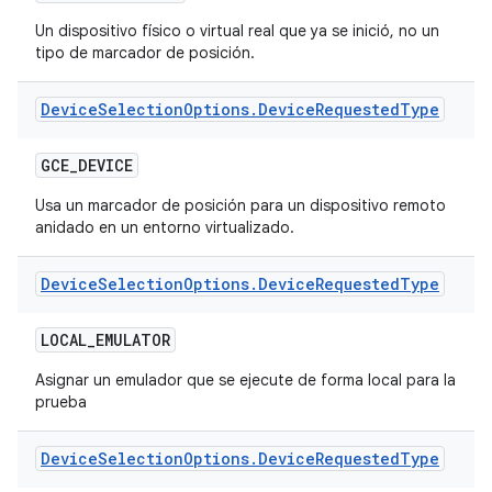
Un dispositivo físico o virtual real que ya se inició, no un
tipo de marcador de posición.
Device
Selection
Options
.
Device
Requested
Type
GCE
_
DEVICE
Usa un marcador de posición para un dispositivo remoto
anidado en un entorno virtualizado.
Device
Selection
Options
.
Device
Requested
Type
LOCAL
_
EMULATOR
Asignar un emulador que se ejecute de forma local para la
prueba
Device
Selection
Options
.
Device
Requested
Type