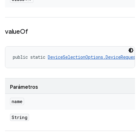
value
Of
public static 
DeviceSelectionOptions.DeviceRequest
Parámetros
name
String