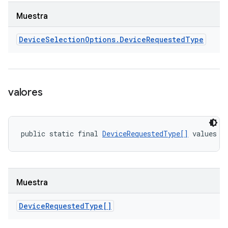
Muestra
Device
Selection
Options
.
Device
Requested
Type
valores
public static final 
DeviceRequestedType[]
 values (
Muestra
Device
Requested
Type[]