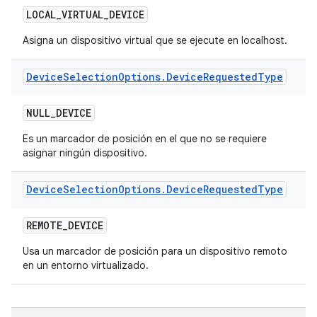
LOCAL
_
VIRTUAL
_
DEVICE
Asigna un dispositivo virtual que se ejecute en localhost.
Device
Selection
Options
.
Device
Requested
Type
NULL
_
DEVICE
Es un marcador de posición en el que no se requiere
asignar ningún dispositivo.
Device
Selection
Options
.
Device
Requested
Type
REMOTE
_
DEVICE
Usa un marcador de posición para un dispositivo remoto
en un entorno virtualizado.