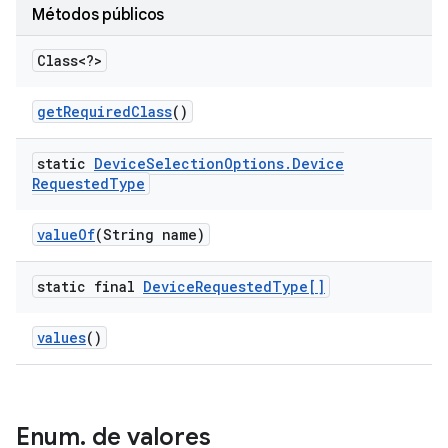
Métodos públicos
Class<?>
get
Required
Class
()
static
Device
Selection
Options
.
Device
Requested
Type
value
Of
(String name)
static final
Device
Requested
Type[]
values
()
Enum
.
de valores