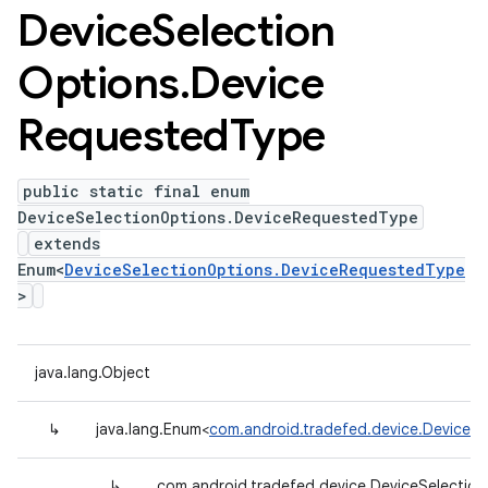
Device
Selection
Options
.
Device
Requested
Type
public static final enum
DeviceSelectionOptions.DeviceRequestedType
extends
Enum<
DeviceSelectionOptions.DeviceRequestedType
>
java.lang.Object
↳
java.lang.Enum<
com.android.tradefed.device.DeviceS
↳
com.android.tradefed.device.DeviceSelectio