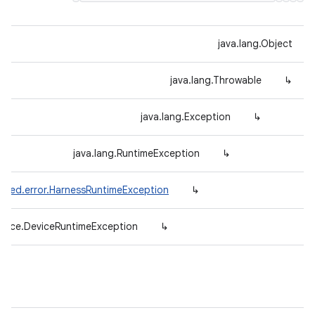
java.lang.Object
java.lang.Throwable
↳
java.lang.Exception
↳
java.lang.RuntimeException
↳
efed.error.HarnessRuntimeException
↳
evice.DeviceRuntimeException
↳