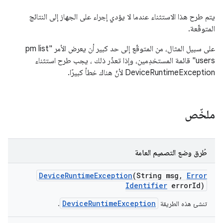
يتم طرح هذا الاستثناء عندما لا يؤدي إجراء على الجهاز إلى النتائج
المتوقّعة.
على سبيل المثال، من المتوقّع إلى حد كبير أن يعرض الأمر "pm list
users" قائمة المستخدِمين، وإذا تعذّر ذلك ، يجب طرح استثناء
DeviceRuntimeException لأنّ هناك خطأ كبيرًا.
ملخّص
طُرق وضع التصميم العامة
Device
Runtime
Exception
(String msg
,
Error
Identifier
error
Id)
DeviceRuntimeException
تنشئ هذه الطريقة
.