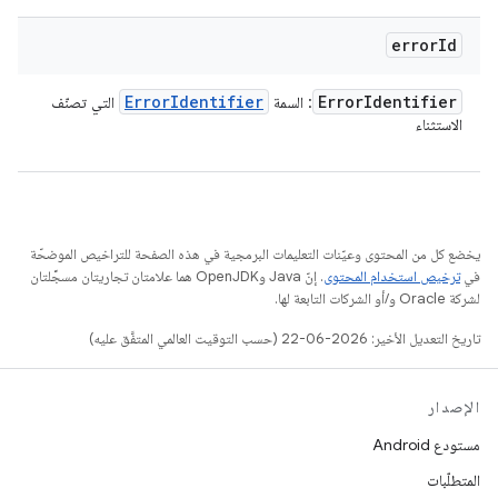
error
Id
Error
Identifier
Error
Identifier
: السمة
التي تصنّف
الاستثناء
يخضع كل من المحتوى وعيّنات التعليمات البرمجية في هذه الصفحة للتراخيص الموضحّة
في
ترخيص استخدام المحتوى
. إنّ Java وOpenJDK هما علامتان تجاريتان مسجَّلتان
لشركة Oracle و/أو الشركات التابعة لها.
تاريخ التعديل الأخير: 2026-06-22 (حسب التوقيت العالمي المتفَّق عليه)
الإصدار
مستودع Android
المتطلّبات