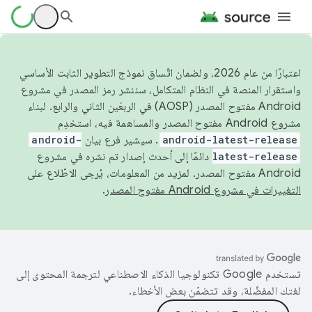
اعتبارًا من عام 2026، ولضمان اتّساق نموذج التطوير الثابت الأساسي
واستقرار المنصة في النظام المتكامل، سننشر رمز المصدر في مشروع
Android مفتوح المصدر (AOSP) في الربعَين الثاني والرابع. لبناء
مشروع Android مفتوح المصدر والمساهمة فيه، استخدِم
android-latest-release
. سيشير فرع بيان
android-
latest-release
دائمًا إلى أحدث إصدار تم نشره في مشروع
Android مفتوح المصدر. لمزيد من المعلومات، يُرجى الاطّلاع على
التغييرات في مشروع Android مفتوح المصدر
.
تستخدم Google تكنولوجيا الذكاء الاصطناعي لترجمة المحتوى إلى
لغتك المفضّلة، وقد تتضمّن بعض الأخطاء.