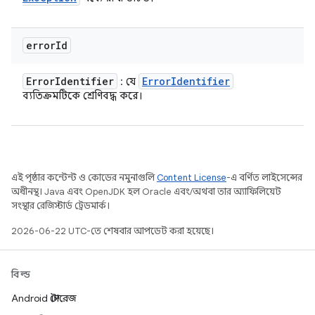
error
Id
Error
Identifier
Error
Identifier
: যে
ব্যতিক্রমটিকে শ্রেণিবদ্ধ করে।
এই পৃষ্ঠার কন্টেন্ট ও কোডের নমুনাগুলি
Content License
-এ বর্ণিত লাইসেন্সের
অধীনস্থ। Java এবং OpenJDK হল Oracle এবং/অথবা তার অ্যাফিলিয়েট
সংস্থার রেজিস্টার্ড ট্রেডমার্ক।
2026-06-22 UTC-তে শেষবার আপডেট করা হয়েছে।
বিল্ড
Android স্টোরেজ