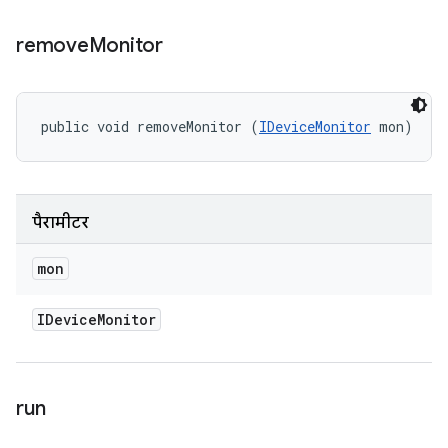
remove
Monitor
public void removeMonitor (
IDeviceMonitor
 mon)
पैरामीटर
mon
IDevice
Monitor
run