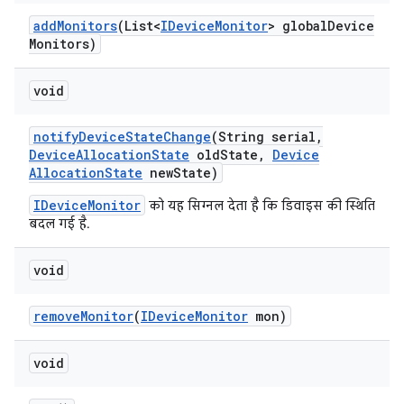
add
Monitors
(List<
IDevice
Monitor
> global
Device
Monitors)
void
notify
Device
State
Change
(String serial
,
Device
Allocation
State
old
State
,
Device
Allocation
State
new
State)
IDeviceMonitor
को यह सिग्नल देता है कि डिवाइस की स्थिति
बदल गई है.
void
remove
Monitor
(
IDevice
Monitor
mon)
void