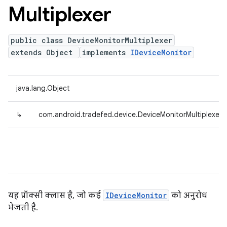
Multiplexer
public class DeviceMonitorMultiplexer
extends Object
implements
IDeviceMonitor
java.lang.Object
↳
com.android.tradefed.device.DeviceMonitorMultiplexer
यह प्रॉक्सी क्लास है, जो कई
IDeviceMonitor
को अनुरोध
भेजती है.