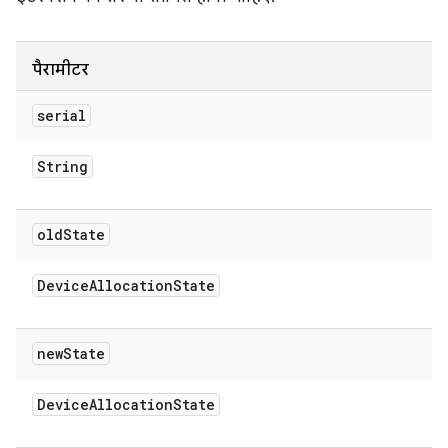
पैरामीटर
serial
String
old
State
Device
Allocation
State
new
State
Device
Allocation
State