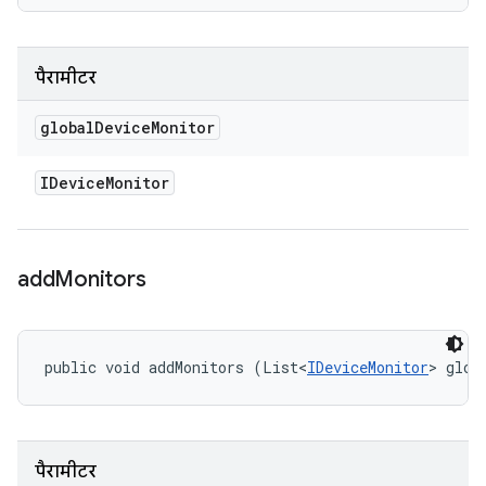
पैरामीटर
global
Device
Monitor
IDevice
Monitor
add
Monitors
public void addMonitors (List<
IDeviceMonitor
> glob
पैरामीटर