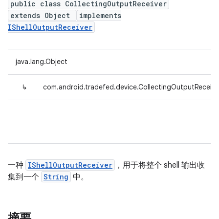
public class CollectingOutputReceiver
extends Object
implements
IShellOutputReceiver
java.lang.Object
↳
com.android.tradefed.device.CollectingOutputReceive
一种
IShellOutputReceiver
，用于将整个 shell 输出收
集到一个
String
中。
摘要