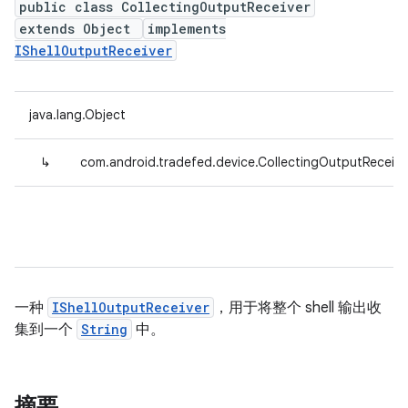
public class CollectingOutputReceiver
extends Object
implements
IShellOutputReceiver
java.lang.Object
↳
com.android.tradefed.device.CollectingOutputReceive
一种
IShellOutputReceiver
，用于将整个 shell 输出收
集到一个
String
中。
摘要