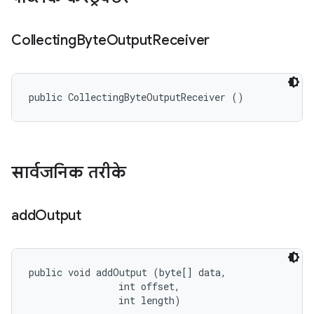
Collecting
Byte
Output
Receiver
public CollectingByteOutputReceiver ()
सार्वजनिक तरीके
add
Output
public void addOutput (byte[] data, 

                int offset, 

                int length)