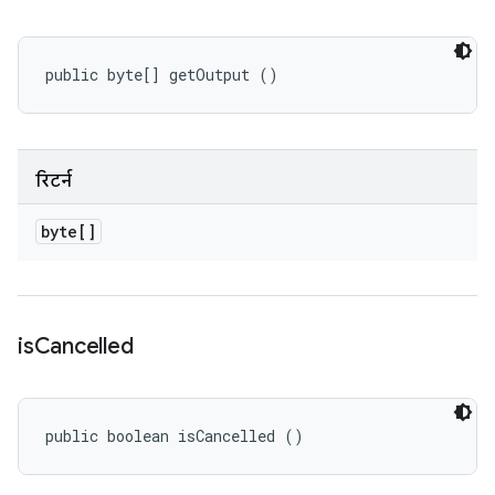
public byte[] getOutput ()
रिटर्न
byte[]
is
Cancelled
public boolean isCancelled ()